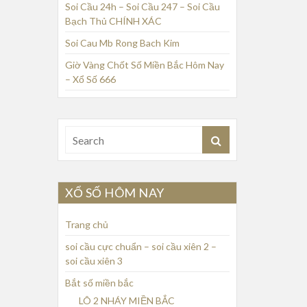
Soi Cầu 24h – Soi Cầu 247 – Soi Cầu
Bạch Thủ CHÍNH XÁC
Soi Cau Mb Rong Bach Kim
Giờ Vàng Chốt Số Miền Bắc Hôm Nay
– Xổ Số 666
XỔ SỐ HÔM NAY
Trang chủ
soi cầu cực chuẩn – soi cầu xiên 2 –
soi cầu xiên 3
Bắt số miền bắc
LÔ 2 NHÁY MIỀN BẮC