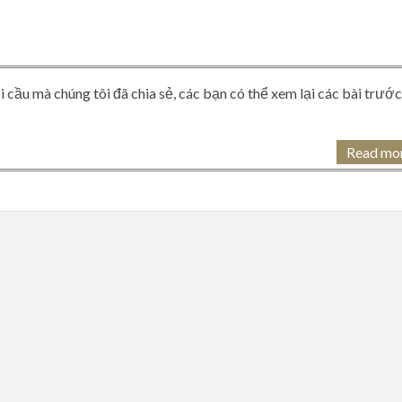
mà chúng tôi đã chia sẻ, các bạn có thể xem lại các bài trước 
Read mo