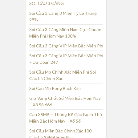
SOI CẦU 3 CÀNG
Soi Cầu 3 Càng 3 Miền Tỷ Lệ Trúng
99%
Soi Cầu 3 Càng Miền Nam Cực Chuẩn
Miễn Phí Hôm Nay 100%
Soi Cầu 3 Càng VIP Miền Bắc Miễn Phí
Soi Cầu 3 Càng VIP Miền Bắc Miễn Phí
– Dự Đoán 247
Soi Cầu Mb Chính Xác Miễn Phí Soi
Cầu Lô Chính Xác
Soi Cau Mb Rong Bach Kim
Giờ Vàng Chốt Số Miền Bắc Hôm Nay
– Xổ Số 666
Cau XSMB – Thống Kê Cầu Bạch Thủ
Miền Bắc Hôm Nay – Xổ Số
Soi Cầu Miền Bắc Chính Xác 100 –
Cầu Lô XSMB Hôm Nay