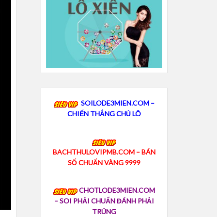
SOILODE3MIEN.COM –
CHIẾN THẮNG CHỦ LÔ
BACHTHULOVIPMB.COM – BÁN
SỐ CHUẨN VÀNG 9999
CHOTLODE3MIEN.COM
– SOI PHẢI CHUẨN ĐÁNH PHẢI
TRÚNG