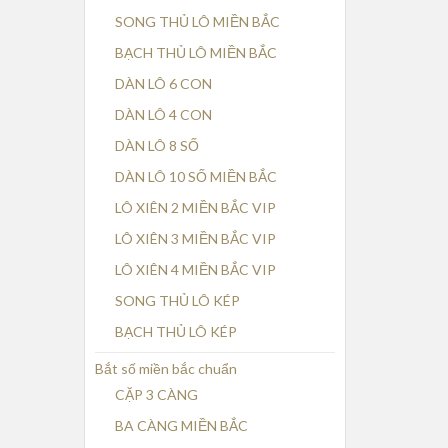
SONG THỦ LÔ MIỀN BẮC
BẠCH THỦ LÔ MIỀN BẮC
DÀN LÔ 6 CON
DÀN LÔ 4 CON
DÀN LÔ 8 SỐ
DÀN LÔ 10 SỐ MIỀN BẮC
LÔ XIÊN 2 MIỀN BẮC VIP
LÔ XIÊN 3 MIỀN BẮC VIP
LÔ XIÊN 4 MIỀN BẮC VIP
SONG THỦ LÔ KÉP
BẠCH THỦ LÔ KÉP
Bắt số miền bắc chuẩn
CẶP 3 CÀNG
BA CÀNG MIỀN BẮC