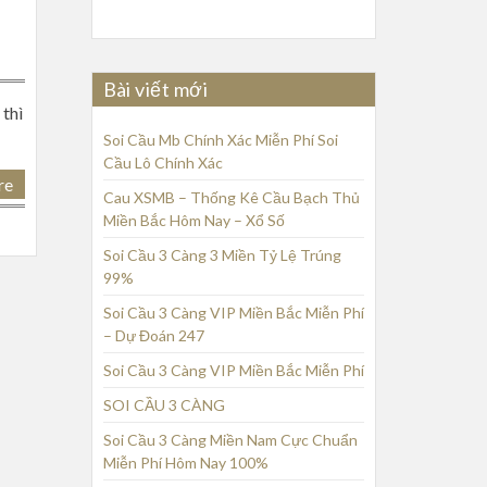
Bài viết mới
thì
Soi Cầu Mb Chính Xác Miễn Phí Soi
Cầu Lô Chính Xác
re
Cau XSMB – Thống Kê Cầu Bạch Thủ
Miền Bắc Hôm Nay – Xổ Số
Soi Cầu 3 Càng 3 Miền Tỷ Lệ Trúng
99%
Soi Cầu 3 Càng VIP Miền Bắc Miễn Phí
– Dự Đoán 247
Soi Cầu 3 Càng VIP Miền Bắc Miễn Phí
SOI CẦU 3 CÀNG
Soi Cầu 3 Càng Miền Nam Cực Chuẩn
Miễn Phí Hôm Nay 100%