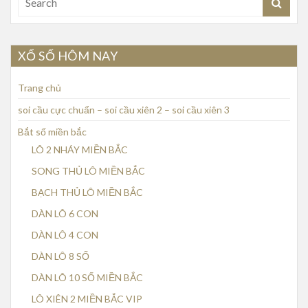
XỔ SỐ HÔM NAY
Trang chủ
soi cầu cực chuẩn – soi cầu xiên 2 – soi cầu xiên 3
Bắt số miền bắc
LÔ 2 NHÁY MIỀN BẮC
SONG THỦ LÔ MIỀN BẮC
BẠCH THỦ LÔ MIỀN BẮC
DÀN LÔ 6 CON
DÀN LÔ 4 CON
DÀN LÔ 8 SỐ
DÀN LÔ 10 SỐ MIỀN BẮC
LÔ XIÊN 2 MIỀN BẮC VIP