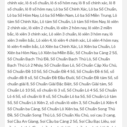
chính xác, lô 6 số chuẩn, lô 6 số hôm nay, lô 8 số chính xác, lô 8
số chuẩn, lô 8 số hôm nay, Lô ba Số Chính Xác, Lô ba Số Chuẩn,
Lô ba Số Hôm Nay, Lô ba Số Miền Nam, Lô ba Số Miền Trung, Lô
tám Số Chính Xác, Lô tám Số Chuẩn, Lô tám Số Hôm Nay, lô xiên
2 chính xác, lô xiên 2 chuẩn, lô xiên 2 hôm nay, lô xiên 2 miền
bắc, lô xiên 3 chính xác, Lô xiên 3 chuẩn, lô xiên 3 hôm nay, lô
xiên 3 miền bắc, Lô xiên 4, lô xiên 4 chính xác, Lô xiên 4 hôm nay,
lô xiên 4 miền bắc, Lô Xiên ba Chính Xác, Lô Xiên ba Chuẩn, Lô
Xiên ba Hôm Nay, Lô Xiên ba Miền Bắc, Số Chuẩn ba Càng 2 Số,
Số Chuẩn Bạch Thủ Đề, Số Chuẩn Bạch Thủ Lô, Số Chuẩn
Bạch Thủ Lô 2 Nháy, Số Chuẩn Bao Lô, Số Chuẩn Cặp Xỉu Chủ,
Số Chuẩn Đề 10 Số, Số Chuẩn Đề 4 Số, Số Chuẩn Đề 6 Số, số
chuẩn đề 8 số, Số Chuẩn Đề Đầu Đuôi, Số Chuẩn Đề tám Số, số
chuẩn giải 8, Số Chuẩn Giải Đặc Biệt, Số Chuẩn Giải tám, Số
Chuẩn Lô 10 Số, số chuẩn lô 3 số, Số Chuẩn Lô 4 Số, Số Chuẩn
Lô 6 Số, số chuẩn lô 8 số, Số Chuẩn Lô ba Số, Số Chuẩn Lô tám
Số, Số Chuẩn Lô Xiên 2, số chuẩn lô xiên 3, Số Chuẩn Lô Xiên 4
Số Chuẩn ba Càng, Số Chuẩn Lô Xiên ba, Số Chuẩn Song Thủ
Đề, Số Chuẩn Song Thủ Lô, Số Chuẩn Xỉu Chủ, soi cau 3 cang,
Soi Cầu An Giang, Soi Cầu ba Càng 2 Số, Soi Cầu Bạc Liêu, soi