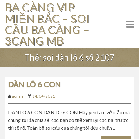
BA CÀNG VIP
Skip
to
MIỀN BẮC – SOI
content
CẦU BA CÀNG –
3CANG MB
Thẻ:
soi dàn lô 6 số 2107
DÀN LÔ 6 CON
admin
14/04/2021
DÀN LÔ 6 CON DÀN LÔ 6 CON Hãy yên tâm với cầu mà
chúng tôi đã chia sẻ, các bạn có thể xem lại các bài trước
thì sẽ rõ. Toàn bộ soi cầu của chúng tôi đều chuẩn …