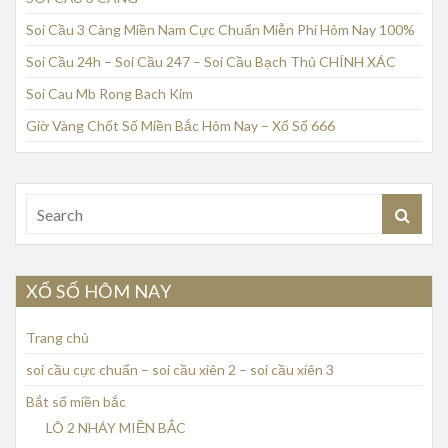
Soi Cầu 3 Càng Miền Nam Cực Chuẩn Miễn Phí Hôm Nay 100%
Soi Cầu 24h – Soi Cầu 247 – Soi Cầu Bạch Thủ CHÍNH XÁC
Soi Cau Mb Rong Bach Kim
Giờ Vàng Chốt Số Miền Bắc Hôm Nay – Xổ Số 666
XỔ SỐ HÔM NAY
Trang chủ
soi cầu cực chuẩn – soi cầu xiên 2 – soi cầu xiên 3
Bắt số miền bắc
LÔ 2 NHÁY MIỀN BẮC