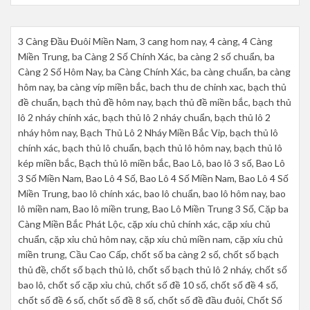
3 Càng Đầu Đuôi Miền Nam, 3 cang hom nay, 4 càng, 4 Càng
Miền Trung, ba Càng 2 Số Chính Xác, ba càng 2 số chuẩn, ba
Càng 2 Số Hôm Nay, ba Càng Chính Xác, ba càng chuẩn, ba càng
hôm nay, ba càng víp miền bắc, bach thu de chinh xac, bạch thủ
đề chuẩn, bạch thủ đề hôm nay, bạch thủ đề miền bắc, bạch thủ
lô 2 nháy chính xác, bạch thủ lô 2 nháy chuẩn, bạch thủ lô 2
nháy hôm nay, Bạch Thủ Lô 2 Nháy Miền Bắc Vip, bạch thủ lô
chính xác, bạch thủ lô chuẩn, bạch thủ lô hôm nay, bạch thủ lô
kép miền bắc, Bạch thủ lô miền bắc, Bao Lô, bao lô 3 số, Bao Lô
3 Số Miền Nam, Bao Lô 4 Số, Bao Lô 4 Số Miền Nam, Bao Lô 4 Số
Miền Trung, bao lô chính xác, bao lô chuẩn, bao lô hôm nay, bao
lô miền nam, Bao lô miền trung, Bao Lô Miền Trung 3 Số, Cặp ba
Càng Miền Bắc Phát Lộc, cặp xíu chủ chính xác, cặp xíu chủ
chuẩn, cặp xỉu chủ hôm nay, cặp xíu chủ miền nam, cặp xíu chủ
miền trung, Cầu Cao Cấp, chốt số ba càng 2 số, chốt số bạch
thủ đề, chốt số bạch thủ lô, chốt số bạch thủ lô 2 nháy, chốt số
bao lô, chốt số cặp xỉu chủ, chốt số đề 10 số, chốt số đề 4 số,
chốt số đề 6 số, chốt số đề 8 số, chốt số đề đầu đuôi, Chốt Số