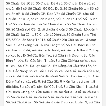
Số Chuẩn Đề 10 Số, Số Chuẩn Đề 4 Số, Số Chuẩn Đề 6 Số, số
chuẩn đề 8 số, Số Chuẩn Đề Đầu Đuôi, Số Chuẩn Đề tám Số, số
chuẩn giải 8, Số Chuẩn Giải Đặc Biệt, Số Chuẩn Giải tám, Số
Chuẩn Lô 10 Số, số chuẩn lô 3 số, Số Chuẩn Lô 4 Số, Số Chuẩn
Lô 6 Số, số chuẩn lô 8 số, Số Chuẩn Lô ba Số, Số Chuẩn Lô tám
Số, Số Chuẩn Lô Xiên 2, số chuẩn lô xiên 3, Số Chuẩn Lô Xiên 4
Số Chuẩn ba Càng, Số Chuẩn Lô Xiên ba, Số Chuẩn Song Thủ
Đề, Số Chuẩn Song Thủ Lô, Số Chuẩn Xỉu Chủ, soi cau 3 cang,
Soi Cầu An Giang, Soi Cầu ba Càng 2 Số, Soi Cầu Bạc Liêu, soi
cầu bạch thủ đề, soi cầu bạch thủ lô, soi cầu bạch thủ lô 2 nháy,
soi cau bao lô, Soi Cầu Bến Tre, Soi Cầu Bình Dương, Soi Cầu
Bình Phước, Soi Cầu Bình Thuận, Soi Cầu Cà Mau, soi cau cap
xiu chu, Soi Cầu Đà Lạt, Soi Cầu Đà Nẵng, Soi Cầu Đắc Lắc, Soi
Cầu Đắc Nông, soi cầu đề 10 số, soi cầu de 4 số, soi cầu đề 6 số,
soi cầu đề 8 số, soi cầu đề đầu đuôi, Soi Cầu Đề tám Số, Soi Cầu
Đồng Nai, soi cầu giải 8, Soi Cầu Giải 8 Miền Nam, soi cau giải
đặc biệt, Soi cầu giải tám, Soi Cầu Huế, Soi Cầu Khánh Hoà, Soi
Cầu Kiên Giang, Soi Cầu Kom Tum, soi cầu lô 10 số, soi cầu lô 3
số, Soi cầu lô 4 số, soi cầu lô 6 số, soi cầu lô 8 số, Soi Cầu Lô ba
Số, Soi Cầu Lô tám Số, Soi cầu lô xiên 2, soi cau lo xien 3, Soi Cầu