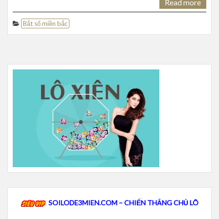
Read more
Bắt số miền bắc
SOILODE3MIEN.COM – CHIẾN THẮNG CHỦ LÔ