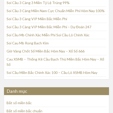
Soi Cầu 3 Càng 3 Miền Tỷ Lệ Trúng 99%
Soi Cầu 3 Càng Miền Nam Cực Chuẩn Miễn Phí Hôm Nay 100%
Soi Cầu 3 Càng VIP Miền Bắc Miễn Phí
Soi Cầu 3 Càng VIP Miền Bắc Miễn Phí – Dự Đoán 247
Soi Cầu Mb Chính Xác Miễn Phí Soi Cầu Lô Chính Xác
Soi Cau Mb Rong Bach Kim
Giờ Vàng Chốt Số Miền Bắc Hôm Nay – Xổ Số 666
Cau XSMB – Thống Kê Cầu Bạch Thủ Miền Bắc Hôm Nay – Xổ
Số
Soi Cầu Miền Bắc Chính Xác 100 – Cầu Lô XSMB Hôm Nay
Danh mục
Bắt số miền bắc
Bắt số miền bắc chuẩn