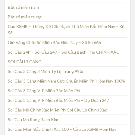
Bắt số miền nam
Bắt số miền trung
Cau XSMB – Thống Kê Cầu Bạch Thủ Miền Bắc Hôm Nay – Xổ
Số
Giờ Vàng Chốt Số Miền Bắc Hôm Nay – Xổ Số 666
Soi Cầu 24h – Soi Cầu 247 – Soi Cầu Bạch Thủ CHÍNH XÁC
SOI CẦU 3 CÀNG
Soi Cầu 3 Càng 3 Miền Tỷ Lệ Trúng 99%
Soi Cầu 3 Càng Miền Nam Cực Chuẩn Miễn Phí Hôm Nay 100%
Soi Cầu 3 Càng VIP Miền Bắc Miễn Phí
Soi Cầu 3 Càng VIP Miền Bắc Miễn Phí – Dự Đoán 247
Soi Cầu Mb Chính Xác Miễn Phí Soi Cầu Lô Chính Xác
Soi Cau Mb Rong Bach Kim
Soi Cầu Miền Bắc Chính Xác 100 – Cầu Lô XSMB Hôm Nay