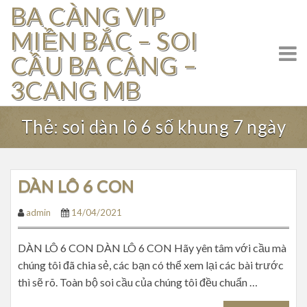
BA CÀNG VIP
Skip
to
MIỀN BẮC – SOI
content
CẦU BA CÀNG –
3CANG MB
Thẻ:
soi dàn lô 6 số khung 7 ngày
DÀN LÔ 6 CON
admin
14/04/2021
DÀN LÔ 6 CON DÀN LÔ 6 CON Hãy yên tâm với cầu mà
chúng tôi đã chia sẻ, các bạn có thể xem lại các bài trước
thì sẽ rõ. Toàn bộ soi cầu của chúng tôi đều chuẩn …