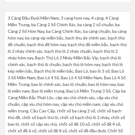
3 Càng Đầu Đuôi Miền Nam, 3 cang hom nay, 4 càng, 4 Càng
Miền Trung, ba Càng 2 Số Chính Xác, ba càng 2 số chuẩn, ba
Càng 2 Số Hôm Nay, ba Càng Chính Xác, ba càng chuẩn, ba càng
hôm nay, ba càng víp miền bắc, bach thu de chinh xac, bạch thủ
đề chuẩn, bạch thủ đề hôm nay, bạch thủ đề miền bắc, bạch thủ
lô 2 nháy chính xác, bạch thủ lô 2 nháy chuẩn, bạch thủ lô 2
nháy hôm nay, Bạch Thủ Lô 2 Nháy Miền Bắc Vip, bạch thủ lô
chính xác, bạch thủ lô chuẩn, bạch thủ lô hôm nay, bạch thủ lô
kép miền bắc, Bạch thủ lô miền bắc, Bao Lô, bao lô 3 số, Bao Lô
3 Số Miền Nam, Bao Lô 4 Số, Bao Lô 4 Số Miền Nam, Bao Lô 4 Số
Miền Trung, bao lô chính xác, bao lô chuẩn, bao lô hôm nay, bao
lô miền nam, Bao lô miền trung, Bao Lô Miền Trung 3 Số, Cặp ba
Càng Miền Bắc Phát Lộc, cặp xíu chủ chính xác, cặp xíu chủ
chuẩn, cặp xỉu chủ hôm nay, cặp xíu chủ miền nam, cặp xíu chủ
miền trung, Cầu Cao Cấp, chốt số ba càng 2 số, chốt số bạch
thủ đề, chốt số bạch thủ lô, chốt số bạch thủ lô 2 nháy, chốt số
bao lô, chốt số cặp xỉu chủ, chốt số đề 10 số, chốt số đề 4 số,
chốt số đề 6 số, chốt số đề 8 số, chốt số đề đầu đuôi, Chốt Số