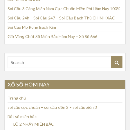
Soi Cầu 3 Càng Miền Nam Cực Chuẩn Miễn Phí Hôm Nay 100%
Soi Cầu 24h – Soi Cầu 247 – Soi Cầu Bạch Thủ CHÍNH XÁC
Soi Cau Mb Rong Bach Kim
Giờ Vàng Chốt Số Miền Bắc Hôm Nay – Xổ Số 666
XỔ SỐ HÔM NAY
Trang chủ
soi cầu cực chuẩn – soi cầu xiên 2 – soi cầu xiên 3
Bắt số miền bắc
LÔ 2 NHÁY MIỀN BẮC