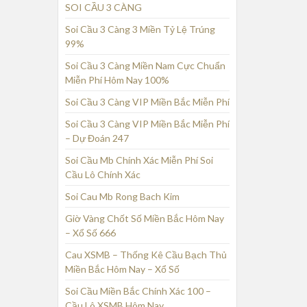
SOI CẦU 3 CÀNG
Soi Cầu 3 Càng 3 Miền Tỷ Lệ Trúng
99%
Soi Cầu 3 Càng Miền Nam Cực Chuẩn
Miễn Phí Hôm Nay 100%
Soi Cầu 3 Càng VIP Miền Bắc Miễn Phí
Soi Cầu 3 Càng VIP Miền Bắc Miễn Phí
– Dự Đoán 247
Soi Cầu Mb Chính Xác Miễn Phí Soi
Cầu Lô Chính Xác
Soi Cau Mb Rong Bach Kim
Giờ Vàng Chốt Số Miền Bắc Hôm Nay
– Xổ Số 666
Cau XSMB – Thống Kê Cầu Bạch Thủ
Miền Bắc Hôm Nay – Xổ Số
Soi Cầu Miền Bắc Chính Xác 100 –
Cầu Lô XSMB Hôm Nay