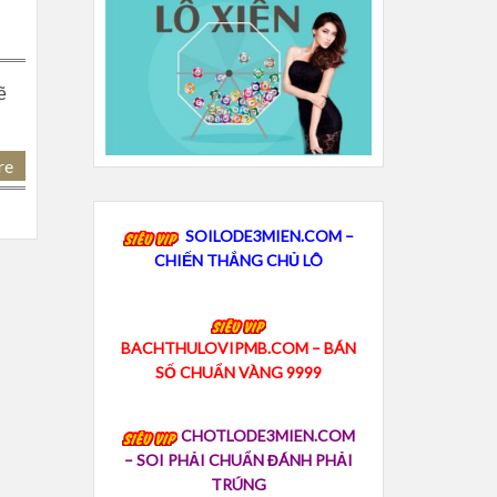
ẽ
re
SOILODE3MIEN.COM –
CHIẾN THẮNG CHỦ LÔ
BACHTHULOVIPMB.COM – BÁN
SỐ CHUẨN VÀNG 9999
CHOTLODE3MIEN.COM
– SOI PHẢI CHUẨN ĐÁNH PHẢI
TRÚNG