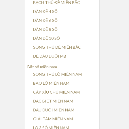
BẠCH THỦ ĐỀ MIỀN BẮC
DÀN ĐỀ 4 SỐ
DÀN ĐỀ 6 SỐ
DÀN ĐỀ 8 SỐ
DÀN ĐỀ 10 SỐ
SONG THỦ ĐỀ MIỀN BẮC
ĐỀ ĐẦU ĐUÔI MB
Bắt số miền nam
SONG THỦ LÔ MIỀN NAM
BAO LÔ MIỀN NAM
CẶP XÍU CHỦ MIỀN NAM
ĐẶC BIỆT MIỀN NAM
ĐẦU ĐUÔI MIỀN NAM
GIẢI TÁM MIỀN NAM
LÔ 3 SỐ MIỀN NAM