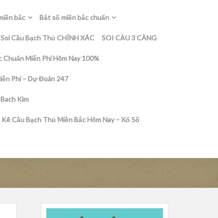
miền bắc
Bắt số miền bắc chuẩn
 – Soi Cầu Bạch Thủ CHÍNH XÁC
SOI CẦU 3 CÀNG
c Chuẩn Miễn Phí Hôm Nay 100%
iễn Phí – Dự Đoán 247
 Bach Kim
Kê Cầu Bạch Thủ Miền Bắc Hôm Nay – Xổ Số