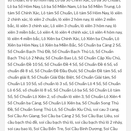
Lô ba Số Hôm Nay, Lô ba Số Miền Nam, Lô ba Số Miền Trung, Lô
tám Số Chính Xác, Lô tám Số Chuẩn, Lô tám Số Hôm Nay, lô xiên
2 chính xác, lô xiên 2 chuẩn, lô xiên 2 hôm nay, lô xiên 2 miền
bắc, lô xiên 3 chính xác, Lô xiên 3 chuẩn, lô xiên 3 hôm nay, lô
xiên 3 miền bắc, Lô xiên 4, lô xiên 4 chính xác, Lô xiên 4 hôm nay,
lô xiên 4 miền bắc, Lô Xiên ba Chính Xác, Lô Xiên ba Chuẩn, Lô
Xiên ba Hôm Nay, Lô Xiên ba Miền Bắc, Số Chuẩn ba Càng 2 Số,
Số Chuẩn Bạch Thủ Đề, Số Chuẩn Bạch Thủ Lô, Số Chuẩn
Bạch Thủ Lô 2 Nháy, Số Chuẩn Bao Lô, Số Chuẩn Cặp Xỉu Chủ,
Số Chuẩn Đề 10 Số, Số Chuẩn Đề 4 Số, Số Chuẩn Đề 6 Số, số
chuẩn đề 8 số, Số Chuẩn Đề Đầu Đuôi, Số Chuẩn Đề tám Số, số
chuẩn giải 8, Số Chuẩn Giải Đặc Biệt, Số Chuẩn Giải tám, Số
Chuẩn Lô 10 Số, số chuẩn lô 3 số, Số Chuẩn Lô 4 Số, Số Chuẩn
Lô 6 Số, số chuẩn lô 8 số, Số Chuẩn Lô ba Số, Số Chuẩn Lô tám
Số, Số Chuẩn Lô Xiên 2, số chuẩn lô xiên 3, Số Chuẩn Lô Xiên 4
Số Chuẩn ba Càng, Số Chuẩn Lô Xiên ba, Số Chuẩn Song Thủ
Đề, Số Chuẩn Song Thủ Lô, Số Chuẩn Xỉu Chủ, soi cau 3 cang,
Soi Cầu An Giang, Soi Cầu ba Càng 2 Số, Soi Cầu Bạc Liêu, soi
cầu bạch thủ đề, soi cầu bạch thủ lô, soi cầu bạch thủ lô 2 nháy,
soi cau bao lô, Soi Cầu Bến Tre, Soi Cầu Bình Dương, Soi Cầu