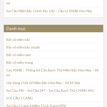
Số
Soi Cầu Miền Bắc Chính Xác 100 – Cầu Lô XSMB Hôm Nay
Danh mục
Bắt số miền bắc
Bắt số miền bắc chuẩn
Bắt số miền nam
Bắt số miền trung
Cau XSMB – Thống Kê Cầu Bạch Thủ Miền Bắc Hôm Nay – Xổ
Số
Giờ Vàng Chốt Số Miền Bắc Hôm Nay – Xổ Số 666
Soi Cầu 24h – Soi Cầu 247 – Soi Cầu Bạch Thủ CHÍNH XÁC
SOI CẦU 3 CÀNG
Soi Cầu 3 Càng 3 Miền Tỷ Lệ Trúng 99%