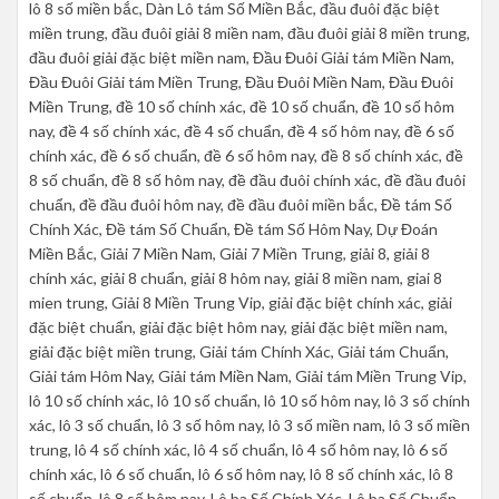
lô 8 số miền bắc, Dàn Lô tám Số Miền Bắc, đầu đuôi đặc biệt
miền trung, đầu đuôi giải 8 miền nam, đầu đuôi giải 8 miền trung,
đầu đuôi giải đặc biệt miền nam, Đầu Đuôi Giải tám Miền Nam,
Đầu Đuôi Giải tám Miền Trung, Đầu Đuôi Miền Nam, Đầu Đuôi
Miền Trung, đề 10 số chính xác, đề 10 số chuẩn, đề 10 số hôm
nay, đề 4 số chính xác, đề 4 số chuẩn, đề 4 số hôm nay, đề 6 số
chính xác, đề 6 số chuẩn, đề 6 số hôm nay, đề 8 số chính xác, đề
8 số chuẩn, đề 8 số hôm nay, đề đầu đuôi chính xác, đề đầu đuôi
chuẩn, đề đầu đuôi hôm nay, đề đầu đuôi miền bắc, Đề tám Số
Chính Xác, Đề tám Số Chuẩn, Đề tám Số Hôm Nay, Dự Đoán
Miền Bắc, Giải 7 Miền Nam, Giải 7 Miền Trung, giải 8, giải 8
chính xác, giải 8 chuẩn, giải 8 hôm nay, giải 8 miền nam, giai 8
mien trung, Giải 8 Miền Trung Vip, giải đặc biệt chính xác, giải
đặc biệt chuẩn, giải đặc biệt hôm nay, giải đặc biệt miền nam,
giải đặc biệt miền trung, Giải tám Chính Xác, Giải tám Chuẩn,
Giải tám Hôm Nay, Giải tám Miền Nam, Giải tám Miền Trung Vip,
lô 10 số chính xác, lô 10 số chuẩn, lô 10 số hôm nay, lô 3 số chính
xác, lô 3 số chuẩn, lô 3 số hôm nay, lô 3 số miền nam, lô 3 số miền
trung, lô 4 số chính xác, lô 4 số chuẩn, lô 4 số hôm nay, lô 6 số
chính xác, lô 6 số chuẩn, lô 6 số hôm nay, lô 8 số chính xác, lô 8
số chuẩn, lô 8 số hôm nay, Lô ba Số Chính Xác, Lô ba Số Chuẩn,