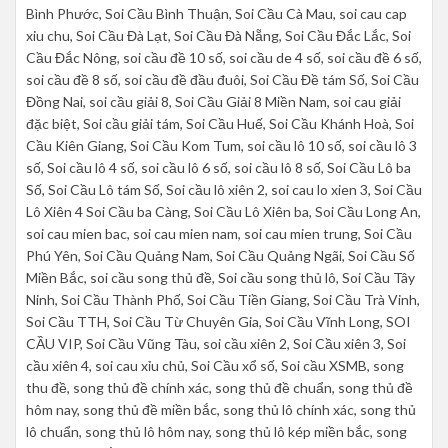
Bình Phước, Soi Cầu Bình Thuận, Soi Cầu Cà Mau, soi cau cap
xiu chu, Soi Cầu Đà Lạt, Soi Cầu Đà Nẵng, Soi Cầu Đắc Lắc, Soi
Cầu Đắc Nông, soi cầu đề 10 số, soi cầu de 4 số, soi cầu đề 6 số,
soi cầu đề 8 số, soi cầu đề đầu đuôi, Soi Cầu Đề tám Số, Soi Cầu
Đồng Nai, soi cầu giải 8, Soi Cầu Giải 8 Miền Nam, soi cau giải
đặc biệt, Soi cầu giải tám, Soi Cầu Huế, Soi Cầu Khánh Hoà, Soi
Cầu Kiên Giang, Soi Cầu Kom Tum, soi cầu lô 10 số, soi cầu lô 3
số, Soi cầu lô 4 số, soi cầu lô 6 số, soi cầu lô 8 số, Soi Cầu Lô ba
Số, Soi Cầu Lô tám Số, Soi cầu lô xiên 2, soi cau lo xien 3, Soi Cầu
Lô Xiên 4 Soi Cầu ba Càng, Soi Cầu Lô Xiên ba, Soi Cầu Long An,
soi cau mien bac, soi cau mien nam, soi cau mien trung, Soi Cầu
Phú Yên, Soi Cầu Quảng Nam, Soi Cầu Quảng Ngãi, Soi Cầu Số
Miền Bắc, soi cầu song thủ đề, Soi cầu song thủ lô, Soi Cầu Tây
Ninh, Soi Cầu Thành Phố, Soi Cầu Tiền Giang, Soi Cầu Trà Vinh,
Soi Cầu TTH, Soi Cầu Từ Chuyên Gia, Soi Cầu Vĩnh Long, SOI
CẦU VIP, Soi Cầu Vũng Tàu, soi cầu xiên 2, Soi Cầu xiên 3, Soi
cầu xiên 4, soi cau xỉu chủ, Soi Cầu xổ số, Soi cầu XSMB, song
thu đề, song thủ đề chính xác, song thủ đề chuẩn, song thủ đề
hôm nay, song thủ đề miền bắc, song thủ lô chính xác, song thủ
lô chuẩn, song thủ lô hôm nay, song thủ lô kép miền bắc, song