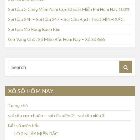
Soi Cầu 3 Càng Miền Nam Cực Chuẩn Miễn Phí Hôm Nay 100%
Soi Cầu 24h – Soi Cầu 247 – Soi Cầu Bạch Thủ CHÍNH XÁC
Soi Cau Mb Rong Bach Kim
Giờ Vàng Chốt Số Miền Bắc Hôm Nay – Xổ Số 666
XỔ SỐ HÔM NAY
Trang chủ
soi cầu cực chuẩn – soi cầu xiên 2 – soi cầu xiên 3
Bắt số miền bắc
LÔ 2 NHÁY MIỀN BẮC