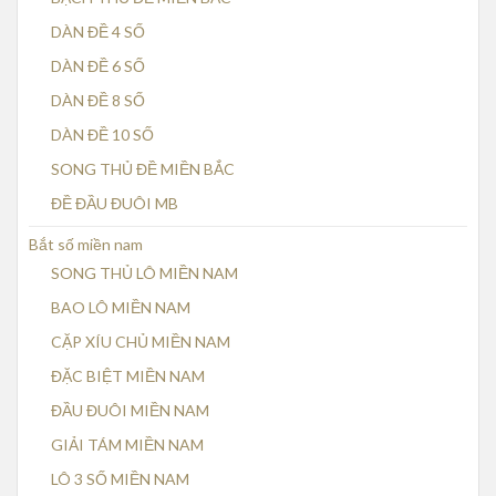
DÀN ĐỀ 4 SỐ
DÀN ĐỀ 6 SỐ
DÀN ĐỀ 8 SỐ
DÀN ĐỀ 10 SỐ
SONG THỦ ĐỀ MIỀN BẮC
ĐỀ ĐẦU ĐUÔI MB
Bắt số miền nam
SONG THỦ LÔ MIỀN NAM
BAO LÔ MIỀN NAM
CẶP XÍU CHỦ MIỀN NAM
ĐẶC BIỆT MIỀN NAM
ĐẦU ĐUÔI MIỀN NAM
GIẢI TÁM MIỀN NAM
LÔ 3 SỐ MIỀN NAM