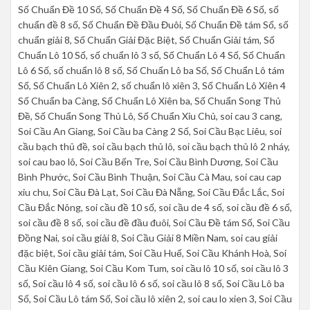
Số Chuẩn Đề 10 Số, Số Chuẩn Đề 4 Số, Số Chuẩn Đề 6 Số, số
chuẩn đề 8 số, Số Chuẩn Đề Đầu Đuôi, Số Chuẩn Đề tám Số, số
chuẩn giải 8, Số Chuẩn Giải Đặc Biệt, Số Chuẩn Giải tám, Số
Chuẩn Lô 10 Số, số chuẩn lô 3 số, Số Chuẩn Lô 4 Số, Số Chuẩn
Lô 6 Số, số chuẩn lô 8 số, Số Chuẩn Lô ba Số, Số Chuẩn Lô tám
Số, Số Chuẩn Lô Xiên 2, số chuẩn lô xiên 3, Số Chuẩn Lô Xiên 4
Số Chuẩn ba Càng, Số Chuẩn Lô Xiên ba, Số Chuẩn Song Thủ
Đề, Số Chuẩn Song Thủ Lô, Số Chuẩn Xỉu Chủ, soi cau 3 cang,
Soi Cầu An Giang, Soi Cầu ba Càng 2 Số, Soi Cầu Bạc Liêu, soi
cầu bạch thủ đề, soi cầu bạch thủ lô, soi cầu bạch thủ lô 2 nháy,
soi cau bao lô, Soi Cầu Bến Tre, Soi Cầu Bình Dương, Soi Cầu
Bình Phước, Soi Cầu Bình Thuận, Soi Cầu Cà Mau, soi cau cap
xiu chu, Soi Cầu Đà Lạt, Soi Cầu Đà Nẵng, Soi Cầu Đắc Lắc, Soi
Cầu Đắc Nông, soi cầu đề 10 số, soi cầu de 4 số, soi cầu đề 6 số,
soi cầu đề 8 số, soi cầu đề đầu đuôi, Soi Cầu Đề tám Số, Soi Cầu
Đồng Nai, soi cầu giải 8, Soi Cầu Giải 8 Miền Nam, soi cau giải
đặc biệt, Soi cầu giải tám, Soi Cầu Huế, Soi Cầu Khánh Hoà, Soi
Cầu Kiên Giang, Soi Cầu Kom Tum, soi cầu lô 10 số, soi cầu lô 3
số, Soi cầu lô 4 số, soi cầu lô 6 số, soi cầu lô 8 số, Soi Cầu Lô ba
Số, Soi Cầu Lô tám Số, Soi cầu lô xiên 2, soi cau lo xien 3, Soi Cầu