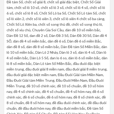
Đề tám Số, chốt số giải 8, chốt số giải đặc biệt, Chốt Số Giải
tám, chốt số lô 10 số, chốt số lô 3 số, chốt số lô 4 số, chốt số lô
6 số, chốt số lô 8 số, Chốt Số Lô ba Số, Chốt Số Lô tám Số, chốt
số lô xiên 2, chốt số lô xiên 3, chốt số lô xiên 4 chốt số ba càng,
Chốt Số Lô Xiên ba, chốt số song thủ đề, chốt số song thủ lô,
chốt số xỉu chủ, Chuyên Gia Soi Cầu, dàn đề 10 số miền bắc,
Dàn Đề 12 Số, dan đề 2 số, Dàn Đề 3 Số, Dàn Đề 30 Số, Dàn đề 4
SỐ, dàn đề 4 số miền bắc, dàn đề 6 số, Dàn đề 6 số miền Bắc,
dàn đề 8 số, dàn đề 8 số miền bắc, Dàn Đề tám Số Miền Bắc, dàn
lô 10 số miền bắc, Dàn Lô 2 Nháy, Dàn lô 3 số, dàn lô 4 số, Dàn lô
4 số miền bắc, Dàn Lô 5 Số, dan lo 6 so, dàn lô 6 số miền bắc, dàn
lô 8 số miền bắc, Dàn Lô tám Số Miền Bắc, đầu đuôi đặc biệt
miền trung, đầu đuôi giải 8 miền nam, đầu đuôi giải 8 miền trung,
đầu đuôi giải đặc biệt miền nam, Đầu Đuôi Giải tám Miền Nam,
Đầu Đuôi Giải tám Miền Trung, Đầu Đuôi Miền Nam, Đầu Đuôi
Miền Trung, đề 10 số chính xác, đề 10 số chuẩn, đề 10 số hôm
nay, đề 4 số chính xác, đề 4 số chuẩn, đề 4 số hôm nay, đề 6 số
chính xác, đề 6 số chuẩn, đề 6 số hôm nay, đề 8 số chính xác, đề
8 số chuẩn, đề 8 số hôm nay, đề đầu đuôi chính xác, đề đầu đuôi
chuẩn, đề đầu đuôi hôm nay, đề đầu đuôi miền bắc, Đề tám Số
Chính Xác, Đề tám Số Chuẩn, Đề tám Số Hôm Nay, Dự Đoán