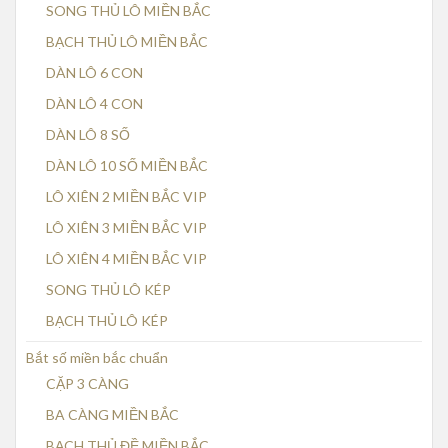
SONG THỦ LÔ MIỀN BẮC
BẠCH THỦ LÔ MIỀN BẮC
DÀN LÔ 6 CON
DÀN LÔ 4 CON
DÀN LÔ 8 SỐ
DÀN LÔ 10 SỐ MIỀN BẮC
LÔ XIÊN 2 MIỀN BẮC VIP
LÔ XIÊN 3 MIỀN BẮC VIP
LÔ XIÊN 4 MIỀN BẮC VIP
SONG THỦ LÔ KÉP
BẠCH THỦ LÔ KÉP
Bắt số miền bắc chuẩn
CẶP 3 CÀNG
BA CÀNG MIỀN BẮC
BẠCH THỦ ĐỀ MIỀN BẮC