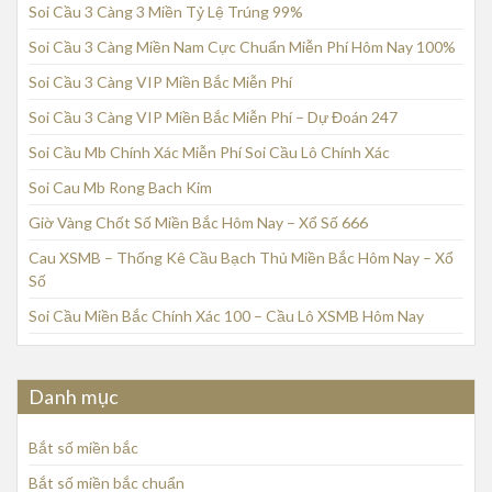
Soi Cầu 3 Càng 3 Miền Tỷ Lệ Trúng 99%
Soi Cầu 3 Càng Miền Nam Cực Chuẩn Miễn Phí Hôm Nay 100%
Soi Cầu 3 Càng VIP Miền Bắc Miễn Phí
Soi Cầu 3 Càng VIP Miền Bắc Miễn Phí – Dự Đoán 247
Soi Cầu Mb Chính Xác Miễn Phí Soi Cầu Lô Chính Xác
Soi Cau Mb Rong Bach Kim
Giờ Vàng Chốt Số Miền Bắc Hôm Nay – Xổ Số 666
Cau XSMB – Thống Kê Cầu Bạch Thủ Miền Bắc Hôm Nay – Xổ
Số
Soi Cầu Miền Bắc Chính Xác 100 – Cầu Lô XSMB Hôm Nay
Danh mục
Bắt số miền bắc
Bắt số miền bắc chuẩn