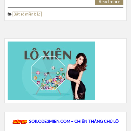
Read more
Bắt số miền bắc
SOILODE3MIEN.COM – CHIẾN THẮNG CHỦ LÔ