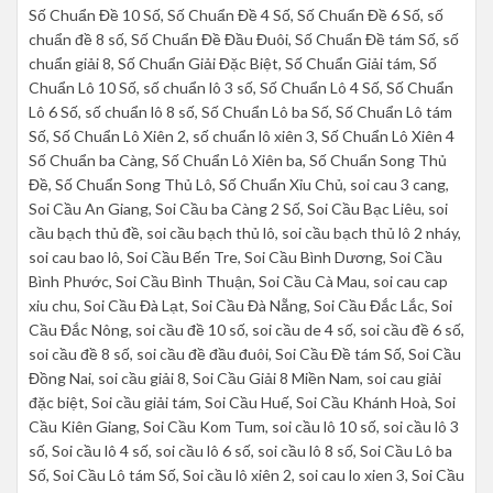
Số Chuẩn Đề 10 Số, Số Chuẩn Đề 4 Số, Số Chuẩn Đề 6 Số, số
chuẩn đề 8 số, Số Chuẩn Đề Đầu Đuôi, Số Chuẩn Đề tám Số, số
chuẩn giải 8, Số Chuẩn Giải Đặc Biệt, Số Chuẩn Giải tám, Số
Chuẩn Lô 10 Số, số chuẩn lô 3 số, Số Chuẩn Lô 4 Số, Số Chuẩn
Lô 6 Số, số chuẩn lô 8 số, Số Chuẩn Lô ba Số, Số Chuẩn Lô tám
Số, Số Chuẩn Lô Xiên 2, số chuẩn lô xiên 3, Số Chuẩn Lô Xiên 4
Số Chuẩn ba Càng, Số Chuẩn Lô Xiên ba, Số Chuẩn Song Thủ
Đề, Số Chuẩn Song Thủ Lô, Số Chuẩn Xỉu Chủ, soi cau 3 cang,
Soi Cầu An Giang, Soi Cầu ba Càng 2 Số, Soi Cầu Bạc Liêu, soi
cầu bạch thủ đề, soi cầu bạch thủ lô, soi cầu bạch thủ lô 2 nháy,
soi cau bao lô, Soi Cầu Bến Tre, Soi Cầu Bình Dương, Soi Cầu
Bình Phước, Soi Cầu Bình Thuận, Soi Cầu Cà Mau, soi cau cap
xiu chu, Soi Cầu Đà Lạt, Soi Cầu Đà Nẵng, Soi Cầu Đắc Lắc, Soi
Cầu Đắc Nông, soi cầu đề 10 số, soi cầu de 4 số, soi cầu đề 6 số,
soi cầu đề 8 số, soi cầu đề đầu đuôi, Soi Cầu Đề tám Số, Soi Cầu
Đồng Nai, soi cầu giải 8, Soi Cầu Giải 8 Miền Nam, soi cau giải
đặc biệt, Soi cầu giải tám, Soi Cầu Huế, Soi Cầu Khánh Hoà, Soi
Cầu Kiên Giang, Soi Cầu Kom Tum, soi cầu lô 10 số, soi cầu lô 3
số, Soi cầu lô 4 số, soi cầu lô 6 số, soi cầu lô 8 số, Soi Cầu Lô ba
Số, Soi Cầu Lô tám Số, Soi cầu lô xiên 2, soi cau lo xien 3, Soi Cầu