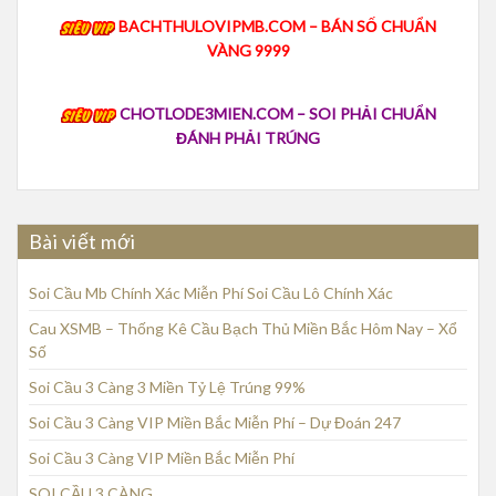
BACHTHULOVIPMB.COM – BÁN SỐ CHUẨN
VÀNG 9999
CHOTLODE3MIEN.COM – SOI PHẢI CHUẨN
ĐÁNH PHẢI TRÚNG
Bài viết mới
Soi Cầu Mb Chính Xác Miễn Phí Soi Cầu Lô Chính Xác
Cau XSMB – Thống Kê Cầu Bạch Thủ Miền Bắc Hôm Nay – Xổ
Số
Soi Cầu 3 Càng 3 Miền Tỷ Lệ Trúng 99%
Soi Cầu 3 Càng VIP Miền Bắc Miễn Phí – Dự Đoán 247
Soi Cầu 3 Càng VIP Miền Bắc Miễn Phí
SOI CẦU 3 CÀNG