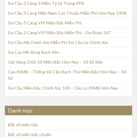
Soi Cầu 3 Càng 3 Miền Tỷ Lệ Trúng 99%
Soi Cầu 3 Càng Miền Nam Cực Chuẩn Miễn Phí Hôm Nay 100%
Soi Cầu 3 Càng VIP Miền Bắc Miễn Phí
Soi Cầu 3 Càng VIP Miền Bắc Miễn Phí – Dự Đoán 247
Soi Cầu Mb Chính Xác Miễn Phí Soi Cầu Lô Chính Xác
Soi Cau Mb Rong Bach Kim
Giờ Vàng Chốt Số Miền Bắc Hôm Nay – Xổ Số 666
Cau XSMB – Thống Kê Cầu Bạch Thủ Miền Bắc Hôm Nay – Xổ
Số
Soi Cầu Miền Bắc Chính Xác 100 – Cầu Lô XSMB Hôm Nay
Danh mục
Bắt số miền bắc
Bắt số miền bắc chuẩn