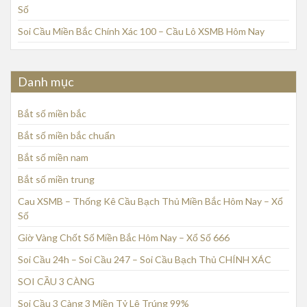
Số
Soi Cầu Miền Bắc Chính Xác 100 – Cầu Lô XSMB Hôm Nay
Danh mục
Bắt số miền bắc
Bắt số miền bắc chuẩn
Bắt số miền nam
Bắt số miền trung
Cau XSMB – Thống Kê Cầu Bạch Thủ Miền Bắc Hôm Nay – Xổ
Số
Giờ Vàng Chốt Số Miền Bắc Hôm Nay – Xổ Số 666
Soi Cầu 24h – Soi Cầu 247 – Soi Cầu Bạch Thủ CHÍNH XÁC
SOI CẦU 3 CÀNG
Soi Cầu 3 Càng 3 Miền Tỷ Lệ Trúng 99%