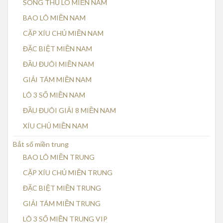
SONG THỦ LÔ MIỀN NAM
BAO LÔ MIỀN NAM
CẶP XÍU CHỦ MIỀN NAM
ĐẶC BIỆT MIỀN NAM
ĐẦU ĐUÔI MIỀN NAM
GIẢI TÁM MIỀN NAM
LÔ 3 SỐ MIỀN NAM
ĐẦU ĐUÔI GIẢI 8 MIỀN NAM
XÍU CHỦ MIỀN NAM
Bắt số miền trung
BAO LÔ MIỀN TRUNG
CẶP XÍU CHỦ MIỀN TRUNG
ĐẶC BIỆT MIỀN TRUNG
GIẢI TÁM MIỀN TRUNG
LÔ 3 SỐ MIỀN TRUNG VIP