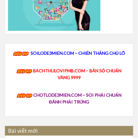
SOILODE3MIEN.COM – CHIẾN THẮNG CHỦ LÔ
BACHTHULOVIPMB.COM – BÁN SỐ CHUẨN
VÀNG 9999
CHOTLODE3MIEN.COM – SOI PHẢI CHUẨN
ĐÁNH PHẢI TRÚNG
Bài viết mới