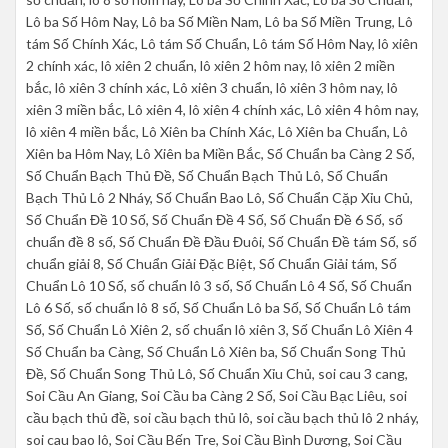
Lô ba Số Hôm Nay, Lô ba Số Miền Nam, Lô ba Số Miền Trung, Lô
tám Số Chính Xác, Lô tám Số Chuẩn, Lô tám Số Hôm Nay, lô xiên
2 chính xác, lô xiên 2 chuẩn, lô xiên 2 hôm nay, lô xiên 2 miền
bắc, lô xiên 3 chính xác, Lô xiên 3 chuẩn, lô xiên 3 hôm nay, lô
xiên 3 miền bắc, Lô xiên 4, lô xiên 4 chính xác, Lô xiên 4 hôm nay,
lô xiên 4 miền bắc, Lô Xiên ba Chính Xác, Lô Xiên ba Chuẩn, Lô
Xiên ba Hôm Nay, Lô Xiên ba Miền Bắc, Số Chuẩn ba Càng 2 Số,
Số Chuẩn Bạch Thủ Đề, Số Chuẩn Bạch Thủ Lô, Số Chuẩn
Bạch Thủ Lô 2 Nháy, Số Chuẩn Bao Lô, Số Chuẩn Cặp Xỉu Chủ,
Số Chuẩn Đề 10 Số, Số Chuẩn Đề 4 Số, Số Chuẩn Đề 6 Số, số
chuẩn đề 8 số, Số Chuẩn Đề Đầu Đuôi, Số Chuẩn Đề tám Số, số
chuẩn giải 8, Số Chuẩn Giải Đặc Biệt, Số Chuẩn Giải tám, Số
Chuẩn Lô 10 Số, số chuẩn lô 3 số, Số Chuẩn Lô 4 Số, Số Chuẩn
Lô 6 Số, số chuẩn lô 8 số, Số Chuẩn Lô ba Số, Số Chuẩn Lô tám
Số, Số Chuẩn Lô Xiên 2, số chuẩn lô xiên 3, Số Chuẩn Lô Xiên 4
Số Chuẩn ba Càng, Số Chuẩn Lô Xiên ba, Số Chuẩn Song Thủ
Đề, Số Chuẩn Song Thủ Lô, Số Chuẩn Xỉu Chủ, soi cau 3 cang,
Soi Cầu An Giang, Soi Cầu ba Càng 2 Số, Soi Cầu Bạc Liêu, soi
cầu bạch thủ đề, soi cầu bạch thủ lô, soi cầu bạch thủ lô 2 nháy,
soi cau bao lô, Soi Cầu Bến Tre, Soi Cầu Bình Dương, Soi Cầu