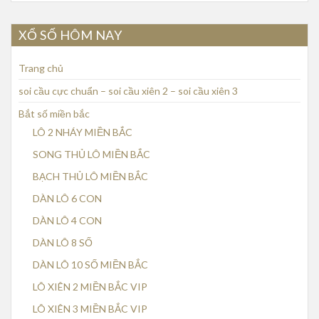
XỔ SỐ HÔM NAY
Trang chủ
soi cầu cực chuẩn – soi cầu xiên 2 – soi cầu xiên 3
Bắt số miền bắc
LÔ 2 NHÁY MIỀN BẮC
SONG THỦ LÔ MIỀN BẮC
BẠCH THỦ LÔ MIỀN BẮC
DÀN LÔ 6 CON
DÀN LÔ 4 CON
DÀN LÔ 8 SỐ
DÀN LÔ 10 SỐ MIỀN BẮC
LÔ XIÊN 2 MIỀN BẮC VIP
LÔ XIÊN 3 MIỀN BẮC VIP