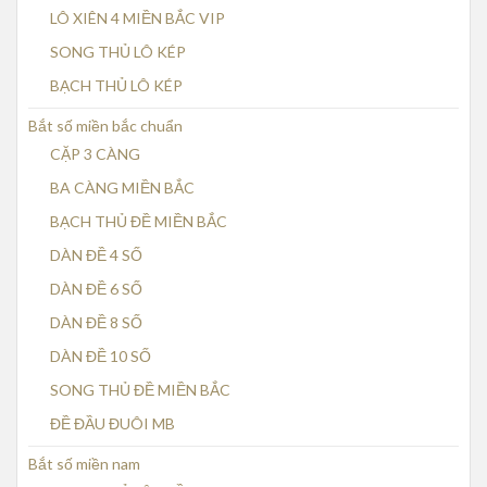
LÔ XIÊN 4 MIỀN BẮC VIP
SONG THỦ LÔ KÉP
BẠCH THỦ LÔ KÉP
Bắt số miền bắc chuẩn
CẶP 3 CÀNG
BA CÀNG MIỀN BẮC
BẠCH THỦ ĐỀ MIỀN BẮC
DÀN ĐỀ 4 SỐ
DÀN ĐỀ 6 SỐ
DÀN ĐỀ 8 SỐ
DÀN ĐỀ 10 SỐ
SONG THỦ ĐỀ MIỀN BẮC
ĐỀ ĐẦU ĐUÔI MB
Bắt số miền nam