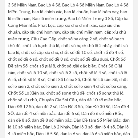
3 Số Miền Nam, Bao Lô 4 Số, Bao Lô 4 Số Miền Nam, Bao Lô 4 Số
Miền Trung, bao lô chính xác, bao lô chuẩn, bao lô hôm nay, bao
lô miền nam, Bao lô miền trung, Bao Lô Miền Trung 3 Số, Cặp ba
Càng Miền Bắc Phát Lộc, cặp xíu chủ chính xác, cặp xíu chủ
chuẩn, cặp xỉu chủ hôm nay, cặp xíu chủ miền nam, cặp xíu chủ
miền trung, Cầu Cao Cấp, chốt số ba càng 2 số, chốt số bạch
thủ đề, chốt số bạch thủ lô, chốt số bạch thủ lô 2 nháy, chốt số
bao lô, chốt số cặp xỉu chủ, chốt số đề 10 số, chốt số đề 4 số,
chốt số đề 6 số, chốt số đề 8 số, chốt số đề đầu đuôi, Chốt Số
Đề tám Số, chốt số giải 8, chốt số giải đặc biệt, Chốt Số Giải
tám, chốt số lô 10 số, chốt số lô 3 số, chốt số lô 4 số, chốt số lô
6 số, chốt số lô 8 số, Chốt Số Lô ba Số, Chốt Số Lô tám Số, chốt
số lô xiên 2, chốt số lô xiên 3, chốt số lô xiên 4 chốt số ba càng,
Chốt Số Lô Xiên ba, chốt số song thủ đề, chốt số song thủ lô,
chốt số xỉu chủ, Chuyên Gia Soi Cầu, dàn đề 10 số miền bắc,
Dàn Đề 12 Số, dan đề 2 số, Dàn Đề 3 Số, Dàn Đề 30 Số, Dàn đề 4
SỐ, dàn đề 4 số miền bắc, dàn đề 6 số, Dàn đề 6 số miền Bắc,
dàn đề 8 số, dàn đề 8 số miền bắc, Dàn Đề tám Số Miền Bắc, dàn
lô 10 số miền bắc, Dàn Lô 2 Nháy, Dàn lô 3 số, dàn lô 4 số, Dàn lô
4 số miền bắc, Dàn Lô 5 Số, dan lo 6 so, dàn lô 6 số miền bắc, dàn