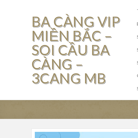
Skip
to
BA CÀNG VIP
content
MIỀN BẮC –
SOI CẦU BA
CÀNG –
3CANG MB