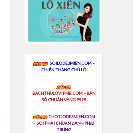
SOILODE3MIEN.COM –
CHIẾN THẮNG CHỦ LÔ
BACHTHULOVIPMB.COM – BÁN
SỐ CHUẨN VÀNG 9999
CHOTLODE3MIEN.COM
– SOI PHẢI CHUẨN ĐÁNH PHẢI
TRÚNG