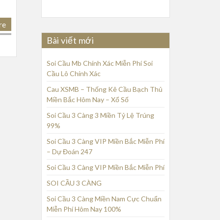
re
Bài viết mới
Soi Cầu Mb Chính Xác Miễn Phí Soi
Cầu Lô Chính Xác
Cau XSMB – Thống Kê Cầu Bạch Thủ
Miền Bắc Hôm Nay – Xổ Số
Soi Cầu 3 Càng 3 Miền Tỷ Lệ Trúng
99%
Soi Cầu 3 Càng VIP Miền Bắc Miễn Phí
– Dự Đoán 247
Soi Cầu 3 Càng VIP Miền Bắc Miễn Phí
SOI CẦU 3 CÀNG
Soi Cầu 3 Càng Miền Nam Cực Chuẩn
Miễn Phí Hôm Nay 100%