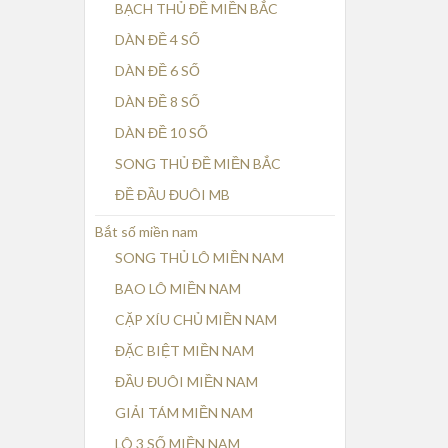
BẠCH THỦ ĐỀ MIỀN BẮC
DÀN ĐỀ 4 SỐ
DÀN ĐỀ 6 SỐ
DÀN ĐỀ 8 SỐ
DÀN ĐỀ 10 SỐ
SONG THỦ ĐỀ MIỀN BẮC
ĐỀ ĐẦU ĐUÔI MB
Bắt số miền nam
SONG THỦ LÔ MIỀN NAM
BAO LÔ MIỀN NAM
CẶP XÍU CHỦ MIỀN NAM
ĐẶC BIỆT MIỀN NAM
ĐẦU ĐUÔI MIỀN NAM
GIẢI TÁM MIỀN NAM
LÔ 3 SỐ MIỀN NAM