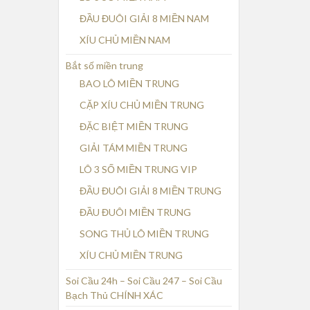
ĐẦU ĐUÔI GIẢI 8 MIỀN NAM
XÍU CHỦ MIỀN NAM
Bắt số miền trung
BAO LÔ MIỀN TRUNG
CẶP XÍU CHỦ MIỀN TRUNG
ĐẶC BIỆT MIỀN TRUNG
GIẢI TÁM MIỀN TRUNG
LÔ 3 SỐ MIỀN TRUNG VIP
ĐẦU ĐUÔI GIẢI 8 MIỀN TRUNG
ĐẦU ĐUÔI MIỀN TRUNG
SONG THỦ LÔ MIỀN TRUNG
XÍU CHỦ MIỀN TRUNG
Soi Cầu 24h – Soi Cầu 247 – Soi Cầu
Bạch Thủ CHÍNH XÁC