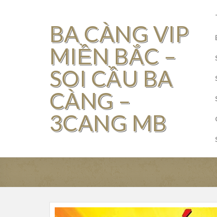
Skip
to
BA CÀNG VIP
content
MIỀN BẮC –
SOI CẦU BA
CÀNG –
3CANG MB