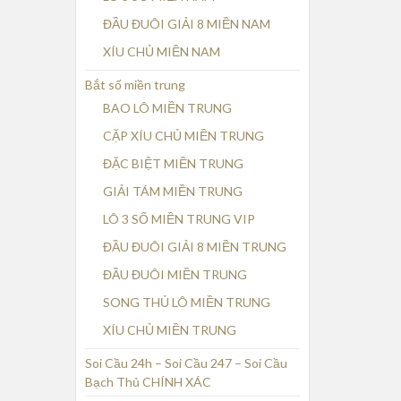
ĐẦU ĐUÔI GIẢI 8 MIỀN NAM
XÍU CHỦ MIỀN NAM
Bắt số miền trung
BAO LÔ MIỀN TRUNG
CẶP XÍU CHỦ MIỀN TRUNG
ĐẶC BIỆT MIỀN TRUNG
GIẢI TÁM MIỀN TRUNG
LÔ 3 SỐ MIỀN TRUNG VIP
ĐẦU ĐUÔI GIẢI 8 MIỀN TRUNG
ĐẦU ĐUÔI MIỀN TRUNG
SONG THỦ LÔ MIỀN TRUNG
XÍU CHỦ MIỀN TRUNG
Soi Cầu 24h – Soi Cầu 247 – Soi Cầu
Bạch Thủ CHÍNH XÁC