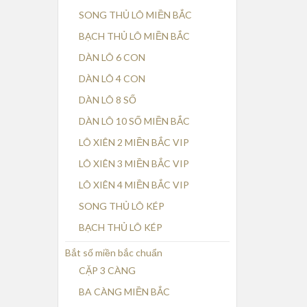
SONG THỦ LÔ MIỀN BẮC
BẠCH THỦ LÔ MIỀN BẮC
DÀN LÔ 6 CON
DÀN LÔ 4 CON
DÀN LÔ 8 SỐ
DÀN LÔ 10 SỐ MIỀN BẮC
LÔ XIÊN 2 MIỀN BẮC VIP
LÔ XIÊN 3 MIỀN BẮC VIP
LÔ XIÊN 4 MIỀN BẮC VIP
SONG THỦ LÔ KÉP
BẠCH THỦ LÔ KÉP
Bắt số miền bắc chuẩn
CẶP 3 CÀNG
BA CÀNG MIỀN BẮC