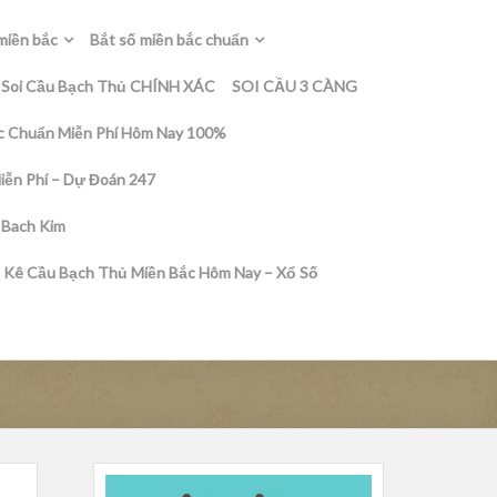
miền bắc
Bắt số miền bắc chuẩn
 – Soi Cầu Bạch Thủ CHÍNH XÁC
SOI CẦU 3 CÀNG
c Chuẩn Miễn Phí Hôm Nay 100%
iễn Phí – Dự Đoán 247
 Bach Kim
Kê Cầu Bạch Thủ Miền Bắc Hôm Nay – Xổ Số