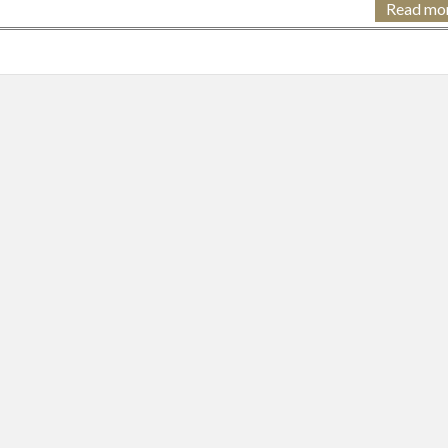
Read mo