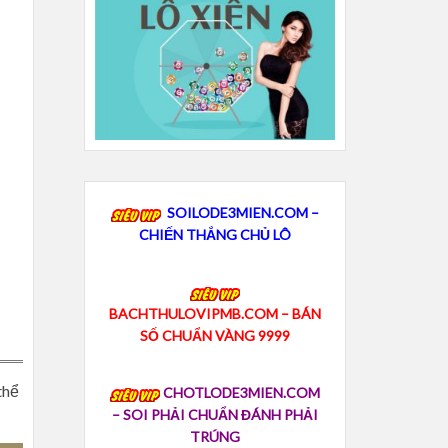
SOILODE3MIEN.COM –
CHIẾN THẮNG CHỦ LÔ
BACHTHULOVIPMB.COM – BÁN
SỐ CHUẨN VÀNG 9999
thể
CHOTLODE3MIEN.COM
– SOI PHẢI CHUẨN ĐÁNH PHẢI
TRÚNG