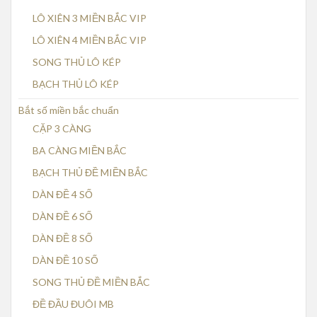
LÔ XIÊN 3 MIỀN BẮC VIP
LÔ XIÊN 4 MIỀN BẮC VIP
SONG THỦ LÔ KÉP
BẠCH THỦ LÔ KÉP
Bắt số miền bắc chuẩn
CẶP 3 CÀNG
BA CÀNG MIỀN BẮC
BẠCH THỦ ĐỀ MIỀN BẮC
DÀN ĐỀ 4 SỐ
DÀN ĐỀ 6 SỐ
DÀN ĐỀ 8 SỐ
DÀN ĐỀ 10 SỐ
SONG THỦ ĐỀ MIỀN BẮC
ĐỀ ĐẦU ĐUÔI MB