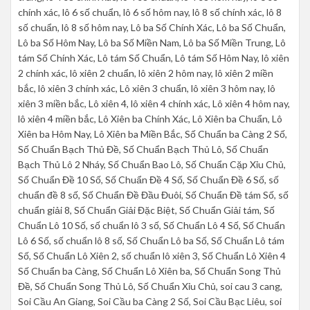
chính xác, lô 6 số chuẩn, lô 6 số hôm nay, lô 8 số chính xác, lô 8
số chuẩn, lô 8 số hôm nay, Lô ba Số Chính Xác, Lô ba Số Chuẩn,
Lô ba Số Hôm Nay, Lô ba Số Miền Nam, Lô ba Số Miền Trung, Lô
tám Số Chính Xác, Lô tám Số Chuẩn, Lô tám Số Hôm Nay, lô xiên
2 chính xác, lô xiên 2 chuẩn, lô xiên 2 hôm nay, lô xiên 2 miền
bắc, lô xiên 3 chính xác, Lô xiên 3 chuẩn, lô xiên 3 hôm nay, lô
xiên 3 miền bắc, Lô xiên 4, lô xiên 4 chính xác, Lô xiên 4 hôm nay,
lô xiên 4 miền bắc, Lô Xiên ba Chính Xác, Lô Xiên ba Chuẩn, Lô
Xiên ba Hôm Nay, Lô Xiên ba Miền Bắc, Số Chuẩn ba Càng 2 Số,
Số Chuẩn Bạch Thủ Đề, Số Chuẩn Bạch Thủ Lô, Số Chuẩn
Bạch Thủ Lô 2 Nháy, Số Chuẩn Bao Lô, Số Chuẩn Cặp Xỉu Chủ,
Số Chuẩn Đề 10 Số, Số Chuẩn Đề 4 Số, Số Chuẩn Đề 6 Số, số
chuẩn đề 8 số, Số Chuẩn Đề Đầu Đuôi, Số Chuẩn Đề tám Số, số
chuẩn giải 8, Số Chuẩn Giải Đặc Biệt, Số Chuẩn Giải tám, Số
Chuẩn Lô 10 Số, số chuẩn lô 3 số, Số Chuẩn Lô 4 Số, Số Chuẩn
Lô 6 Số, số chuẩn lô 8 số, Số Chuẩn Lô ba Số, Số Chuẩn Lô tám
Số, Số Chuẩn Lô Xiên 2, số chuẩn lô xiên 3, Số Chuẩn Lô Xiên 4
Số Chuẩn ba Càng, Số Chuẩn Lô Xiên ba, Số Chuẩn Song Thủ
Đề, Số Chuẩn Song Thủ Lô, Số Chuẩn Xỉu Chủ, soi cau 3 cang,
Soi Cầu An Giang, Soi Cầu ba Càng 2 Số, Soi Cầu Bạc Liêu, soi