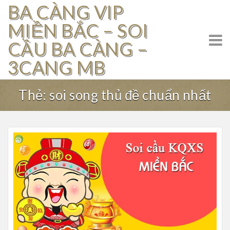
BA CÀNG VIP
Skip
to
MIỀN BẮC – SOI
content
CẦU BA CÀNG –
3CANG MB
Thẻ:
soi song thủ đề chuẩn nhất