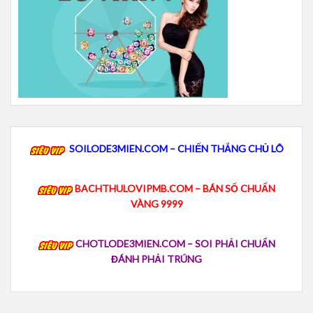
SOILODE3MIEN.COM – CHIẾN THẮNG CHỦ LÔ
BACHTHULOVIPMB.COM – BÁN SỐ CHUẨN
VÀNG 9999
CHOTLODE3MIEN.COM – SOI PHẢI CHUẨN
ĐÁNH PHẢI TRÚNG