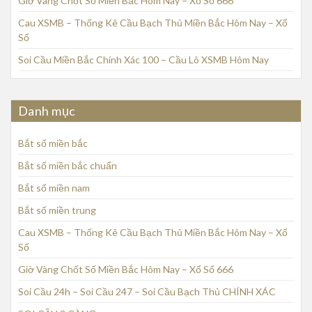
Giờ Vàng Chốt Số Miền Bắc Hôm Nay – Xổ Số 666
Cau XSMB – Thống Kê Cầu Bạch Thủ Miền Bắc Hôm Nay – Xổ
Số
Soi Cầu Miền Bắc Chính Xác 100 – Cầu Lô XSMB Hôm Nay
Danh mục
Bắt số miền bắc
Bắt số miền bắc chuẩn
Bắt số miền nam
Bắt số miền trung
Cau XSMB – Thống Kê Cầu Bạch Thủ Miền Bắc Hôm Nay – Xổ
Số
Giờ Vàng Chốt Số Miền Bắc Hôm Nay – Xổ Số 666
Soi Cầu 24h – Soi Cầu 247 – Soi Cầu Bạch Thủ CHÍNH XÁC