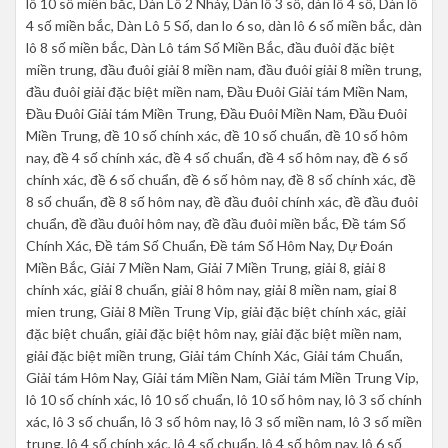
lô 10 số miền bắc, Dàn Lô 2 Nháy, Dàn lô 3 số, dàn lô 4 số, Dàn lô
4 số miền bắc, Dàn Lô 5 Số, dan lo 6 so, dàn lô 6 số miền bắc, dàn
lô 8 số miền bắc, Dàn Lô tám Số Miền Bắc, đầu đuôi đặc biệt
miền trung, đầu đuôi giải 8 miền nam, đầu đuôi giải 8 miền trung,
đầu đuôi giải đặc biệt miền nam, Đầu Đuôi Giải tám Miền Nam,
Đầu Đuôi Giải tám Miền Trung, Đầu Đuôi Miền Nam, Đầu Đuôi
Miền Trung, đề 10 số chính xác, đề 10 số chuẩn, đề 10 số hôm
nay, đề 4 số chính xác, đề 4 số chuẩn, đề 4 số hôm nay, đề 6 số
chính xác, đề 6 số chuẩn, đề 6 số hôm nay, đề 8 số chính xác, đề
8 số chuẩn, đề 8 số hôm nay, đề đầu đuôi chính xác, đề đầu đuôi
chuẩn, đề đầu đuôi hôm nay, đề đầu đuôi miền bắc, Đề tám Số
Chính Xác, Đề tám Số Chuẩn, Đề tám Số Hôm Nay, Dự Đoán
Miền Bắc, Giải 7 Miền Nam, Giải 7 Miền Trung, giải 8, giải 8
chính xác, giải 8 chuẩn, giải 8 hôm nay, giải 8 miền nam, giai 8
mien trung, Giải 8 Miền Trung Vip, giải đặc biệt chính xác, giải
đặc biệt chuẩn, giải đặc biệt hôm nay, giải đặc biệt miền nam,
giải đặc biệt miền trung, Giải tám Chính Xác, Giải tám Chuẩn,
Giải tám Hôm Nay, Giải tám Miền Nam, Giải tám Miền Trung Vip,
lô 10 số chính xác, lô 10 số chuẩn, lô 10 số hôm nay, lô 3 số chính
xác, lô 3 số chuẩn, lô 3 số hôm nay, lô 3 số miền nam, lô 3 số miền
trung, lô 4 số chính xác, lô 4 số chuẩn, lô 4 số hôm nay, lô 6 số