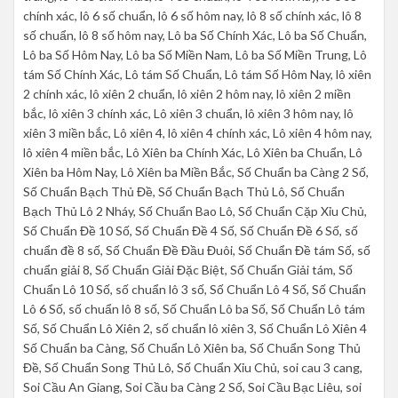
chính xác, lô 6 số chuẩn, lô 6 số hôm nay, lô 8 số chính xác, lô 8
số chuẩn, lô 8 số hôm nay, Lô ba Số Chính Xác, Lô ba Số Chuẩn,
Lô ba Số Hôm Nay, Lô ba Số Miền Nam, Lô ba Số Miền Trung, Lô
tám Số Chính Xác, Lô tám Số Chuẩn, Lô tám Số Hôm Nay, lô xiên
2 chính xác, lô xiên 2 chuẩn, lô xiên 2 hôm nay, lô xiên 2 miền
bắc, lô xiên 3 chính xác, Lô xiên 3 chuẩn, lô xiên 3 hôm nay, lô
xiên 3 miền bắc, Lô xiên 4, lô xiên 4 chính xác, Lô xiên 4 hôm nay,
lô xiên 4 miền bắc, Lô Xiên ba Chính Xác, Lô Xiên ba Chuẩn, Lô
Xiên ba Hôm Nay, Lô Xiên ba Miền Bắc, Số Chuẩn ba Càng 2 Số,
Số Chuẩn Bạch Thủ Đề, Số Chuẩn Bạch Thủ Lô, Số Chuẩn
Bạch Thủ Lô 2 Nháy, Số Chuẩn Bao Lô, Số Chuẩn Cặp Xỉu Chủ,
Số Chuẩn Đề 10 Số, Số Chuẩn Đề 4 Số, Số Chuẩn Đề 6 Số, số
chuẩn đề 8 số, Số Chuẩn Đề Đầu Đuôi, Số Chuẩn Đề tám Số, số
chuẩn giải 8, Số Chuẩn Giải Đặc Biệt, Số Chuẩn Giải tám, Số
Chuẩn Lô 10 Số, số chuẩn lô 3 số, Số Chuẩn Lô 4 Số, Số Chuẩn
Lô 6 Số, số chuẩn lô 8 số, Số Chuẩn Lô ba Số, Số Chuẩn Lô tám
Số, Số Chuẩn Lô Xiên 2, số chuẩn lô xiên 3, Số Chuẩn Lô Xiên 4
Số Chuẩn ba Càng, Số Chuẩn Lô Xiên ba, Số Chuẩn Song Thủ
Đề, Số Chuẩn Song Thủ Lô, Số Chuẩn Xỉu Chủ, soi cau 3 cang,
Soi Cầu An Giang, Soi Cầu ba Càng 2 Số, Soi Cầu Bạc Liêu, soi