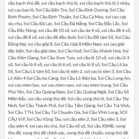
cầu bạch thủ đề, soi cầu bạch thủ lô, soi cầu bạch thủ lô 2 nháy,
soi cau bao lô, Soi Cầu Bến Tre, Soi Cầu Bình Dương, Soi Cầu
Bình Phước, Soi Cầu Bình Thuận, Soi Cầu Cà Mau, soi cau cap
xiu chu, Soi Cầu Đà Lạt, Soi Cầu Đà Nẵng, Soi Cầu Đắc Lắc, Soi
Cầu Đắc Nông, soi cầu đề 10 số, soi cầu de 4 số, soi cầu đề 6 số,
soi cầu đề 8 số, soi cầu đề đầu đuôi, Soi Cầu Đề tám Số, Soi Cầu
Đồng Nai, soi cầu giải 8, Soi Cầu Giải 8 Miền Nam, soi cau giải
đặc biệt, Soi cầu giải tám, Soi Cầu Huế, Soi Cầu Khánh Hoà, Soi
Cầu Kiên Giang, Soi Cầu Kom Tum, soi cầu lô 10 số, soi cầu lô 3
số, Soi cầu lô 4 số, soi cầu lô 6 số, soi cầu lô 8 số, Soi Cầu Lô ba
Số, Soi Cầu Lô tám Số, Soi cầu lô xiên 2, soi cau lo xien 3, Soi Cầu
Lô Xiên 4 Soi Cầu ba Càng, Soi Cầu Lô Xiên ba, Soi Cầu Long An,
soi cau mien bac, soi cau mien nam, soi cau mien trung, Soi Cầu
Phú Yên, Soi Cầu Quảng Nam, Soi Cầu Quảng Ngãi, Soi Cầu Số
Miền Bắc, soi cầu song thủ đề, Soi cầu song thủ lô, Soi Cầu Tây
Ninh, Soi Cầu Thành Phố, Soi Cầu Tiền Giang, Soi Cầu Trà Vinh,
Soi Cầu TTH, Soi Cầu Từ Chuyên Gia, Soi Cầu Vĩnh Long, SOI
CẦU VIP, Soi Cầu Vũng Tàu, soi cầu xiên 2, Soi Cầu xiên 3, Soi
cầu xiên 4, soi cau xỉu chủ, Soi Cầu xổ số, Soi cầu XSMB, song
thu đề, song thủ đề chính xác, song thủ đề chuẩn, song thủ đề