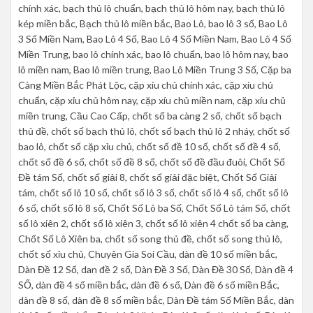
chính xác, bạch thủ lô chuẩn, bạch thủ lô hôm nay, bạch thủ lô
kép miền bắc, Bạch thủ lô miền bắc, Bao Lô, bao lô 3 số, Bao Lô
3 Số Miền Nam, Bao Lô 4 Số, Bao Lô 4 Số Miền Nam, Bao Lô 4 Số
Miền Trung, bao lô chính xác, bao lô chuẩn, bao lô hôm nay, bao
lô miền nam, Bao lô miền trung, Bao Lô Miền Trung 3 Số, Cặp ba
Càng Miền Bắc Phát Lộc, cặp xíu chủ chính xác, cặp xíu chủ
chuẩn, cặp xỉu chủ hôm nay, cặp xíu chủ miền nam, cặp xíu chủ
miền trung, Cầu Cao Cấp, chốt số ba càng 2 số, chốt số bạch
thủ đề, chốt số bạch thủ lô, chốt số bạch thủ lô 2 nháy, chốt số
bao lô, chốt số cặp xỉu chủ, chốt số đề 10 số, chốt số đề 4 số,
chốt số đề 6 số, chốt số đề 8 số, chốt số đề đầu đuôi, Chốt Số
Đề tám Số, chốt số giải 8, chốt số giải đặc biệt, Chốt Số Giải
tám, chốt số lô 10 số, chốt số lô 3 số, chốt số lô 4 số, chốt số lô
6 số, chốt số lô 8 số, Chốt Số Lô ba Số, Chốt Số Lô tám Số, chốt
số lô xiên 2, chốt số lô xiên 3, chốt số lô xiên 4 chốt số ba càng,
Chốt Số Lô Xiên ba, chốt số song thủ đề, chốt số song thủ lô,
chốt số xỉu chủ, Chuyên Gia Soi Cầu, dàn đề 10 số miền bắc,
Dàn Đề 12 Số, dan đề 2 số, Dàn Đề 3 Số, Dàn Đề 30 Số, Dàn đề 4
SỐ, dàn đề 4 số miền bắc, dàn đề 6 số, Dàn đề 6 số miền Bắc,
dàn đề 8 số, dàn đề 8 số miền bắc, Dàn Đề tám Số Miền Bắc, dàn