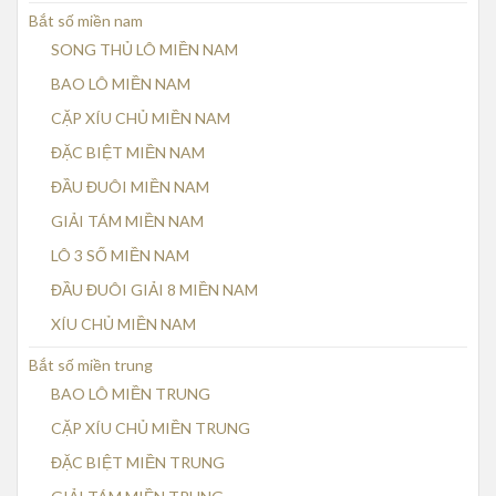
Bắt số miền nam
SONG THỦ LÔ MIỀN NAM
BAO LÔ MIỀN NAM
CẶP XÍU CHỦ MIỀN NAM
ĐẶC BIỆT MIỀN NAM
ĐẦU ĐUÔI MIỀN NAM
GIẢI TÁM MIỀN NAM
LÔ 3 SỐ MIỀN NAM
ĐẦU ĐUÔI GIẢI 8 MIỀN NAM
XÍU CHỦ MIỀN NAM
Bắt số miền trung
BAO LÔ MIỀN TRUNG
CẶP XÍU CHỦ MIỀN TRUNG
ĐẶC BIỆT MIỀN TRUNG