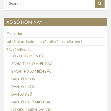
XỔ SỐ HÔM NAY
Trang chủ
soi cầu cực chuẩn – soi cầu xiên 2 – soi cầu xiên 3
Bắt số miền bắc
LÔ 2 NHÁY MIỀN BẮC
SONG THỦ LÔ MIỀN BẮC
BẠCH THỦ LÔ MIỀN BẮC
DÀN LÔ 6 CON
DÀN LÔ 4 CON
DÀN LÔ 8 SỐ
DÀN LÔ 10 SỐ MIỀN BẮC
LÔ XIÊN 2 MIỀN BẮC VIP