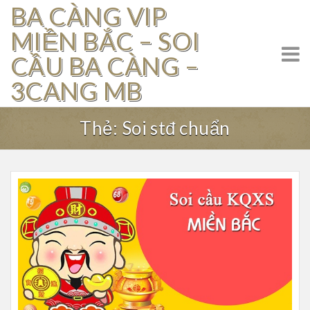
BA CÀNG VIP
Skip
to
MIỀN BẮC – SOI
content
CẦU BA CÀNG –
3CANG MB
Thẻ:
Soi stđ chuẩn