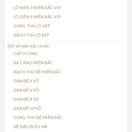
LÔ XIÊN 3 MIỀN BẮC VIP
LÔ XIÊN 4 MIỀN BẮC VIP
SONG THỦ LÔ KÉP
BẠCH THỦ LÔ KÉP
Bắt số miền bắc chuẩn
CẶP 3 CÀNG
BA CÀNG MIỀN BẮC
BẠCH THỦ ĐỀ MIỀN BẮC
DÀN ĐỀ 4 SỐ
DÀN ĐỀ 6 SỐ
DÀN ĐỀ 8 SỐ
DÀN ĐỀ 10 SỐ
SONG THỦ ĐỀ MIỀN BẮC
ĐỀ ĐẦU ĐUÔI MB