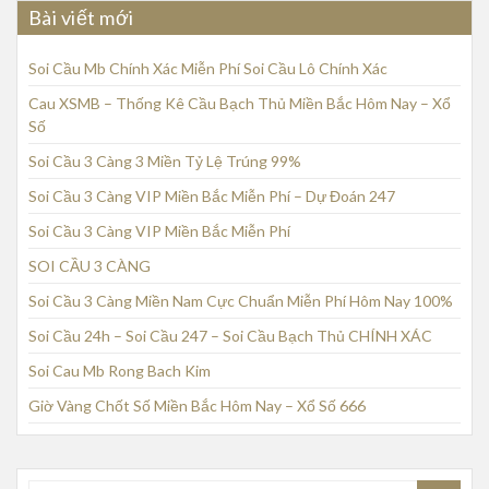
Bài viết mới
Soi Cầu Mb Chính Xác Miễn Phí Soi Cầu Lô Chính Xác
Cau XSMB – Thống Kê Cầu Bạch Thủ Miền Bắc Hôm Nay – Xổ
Số
Soi Cầu 3 Càng 3 Miền Tỷ Lệ Trúng 99%
Soi Cầu 3 Càng VIP Miền Bắc Miễn Phí – Dự Đoán 247
Soi Cầu 3 Càng VIP Miền Bắc Miễn Phí
SOI CẦU 3 CÀNG
Soi Cầu 3 Càng Miền Nam Cực Chuẩn Miễn Phí Hôm Nay 100%
Soi Cầu 24h – Soi Cầu 247 – Soi Cầu Bạch Thủ CHÍNH XÁC
Soi Cau Mb Rong Bach Kim
Giờ Vàng Chốt Số Miền Bắc Hôm Nay – Xổ Số 666