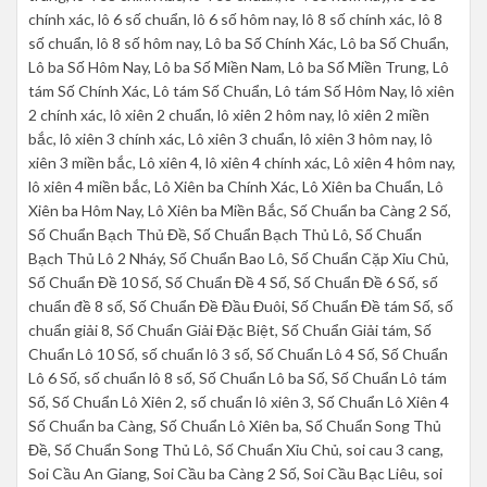
chính xác, lô 6 số chuẩn, lô 6 số hôm nay, lô 8 số chính xác, lô 8
số chuẩn, lô 8 số hôm nay, Lô ba Số Chính Xác, Lô ba Số Chuẩn,
Lô ba Số Hôm Nay, Lô ba Số Miền Nam, Lô ba Số Miền Trung, Lô
tám Số Chính Xác, Lô tám Số Chuẩn, Lô tám Số Hôm Nay, lô xiên
2 chính xác, lô xiên 2 chuẩn, lô xiên 2 hôm nay, lô xiên 2 miền
bắc, lô xiên 3 chính xác, Lô xiên 3 chuẩn, lô xiên 3 hôm nay, lô
xiên 3 miền bắc, Lô xiên 4, lô xiên 4 chính xác, Lô xiên 4 hôm nay,
lô xiên 4 miền bắc, Lô Xiên ba Chính Xác, Lô Xiên ba Chuẩn, Lô
Xiên ba Hôm Nay, Lô Xiên ba Miền Bắc, Số Chuẩn ba Càng 2 Số,
Số Chuẩn Bạch Thủ Đề, Số Chuẩn Bạch Thủ Lô, Số Chuẩn
Bạch Thủ Lô 2 Nháy, Số Chuẩn Bao Lô, Số Chuẩn Cặp Xỉu Chủ,
Số Chuẩn Đề 10 Số, Số Chuẩn Đề 4 Số, Số Chuẩn Đề 6 Số, số
chuẩn đề 8 số, Số Chuẩn Đề Đầu Đuôi, Số Chuẩn Đề tám Số, số
chuẩn giải 8, Số Chuẩn Giải Đặc Biệt, Số Chuẩn Giải tám, Số
Chuẩn Lô 10 Số, số chuẩn lô 3 số, Số Chuẩn Lô 4 Số, Số Chuẩn
Lô 6 Số, số chuẩn lô 8 số, Số Chuẩn Lô ba Số, Số Chuẩn Lô tám
Số, Số Chuẩn Lô Xiên 2, số chuẩn lô xiên 3, Số Chuẩn Lô Xiên 4
Số Chuẩn ba Càng, Số Chuẩn Lô Xiên ba, Số Chuẩn Song Thủ
Đề, Số Chuẩn Song Thủ Lô, Số Chuẩn Xỉu Chủ, soi cau 3 cang,
Soi Cầu An Giang, Soi Cầu ba Càng 2 Số, Soi Cầu Bạc Liêu, soi