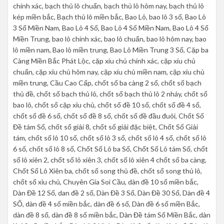
chính xác, bạch thủ lô chuẩn, bạch thủ lô hôm nay, bạch thủ lô
kép miền bắc, Bạch thủ lô miền bắc, Bao Lô, bao lô 3 số, Bao Lô
3 Số Miền Nam, Bao Lô 4 Số, Bao Lô 4 Số Miền Nam, Bao Lô 4 Số
Miền Trung, bao lô chính xác, bao lô chuẩn, bao lô hôm nay, bao
lô miền nam, Bao lô miền trung, Bao Lô Miền Trung 3 Số, Cặp ba
Càng Miền Bắc Phát Lộc, cặp xíu chủ chính xác, cặp xíu chủ
chuẩn, cặp xỉu chủ hôm nay, cặp xíu chủ miền nam, cặp xíu chủ
miền trung, Cầu Cao Cấp, chốt số ba càng 2 số, chốt số bạch
thủ đề, chốt số bạch thủ lô, chốt số bạch thủ lô 2 nháy, chốt số
bao lô, chốt số cặp xỉu chủ, chốt số đề 10 số, chốt số đề 4 số,
chốt số đề 6 số, chốt số đề 8 số, chốt số đề đầu đuôi, Chốt Số
Đề tám Số, chốt số giải 8, chốt số giải đặc biệt, Chốt Số Giải
tám, chốt số lô 10 số, chốt số lô 3 số, chốt số lô 4 số, chốt số lô
6 số, chốt số lô 8 số, Chốt Số Lô ba Số, Chốt Số Lô tám Số, chốt
số lô xiên 2, chốt số lô xiên 3, chốt số lô xiên 4 chốt số ba càng,
Chốt Số Lô Xiên ba, chốt số song thủ đề, chốt số song thủ lô,
chốt số xỉu chủ, Chuyên Gia Soi Cầu, dàn đề 10 số miền bắc,
Dàn Đề 12 Số, dan đề 2 số, Dàn Đề 3 Số, Dàn Đề 30 Số, Dàn đề 4
SỐ, dàn đề 4 số miền bắc, dàn đề 6 số, Dàn đề 6 số miền Bắc,
dàn đề 8 số, dàn đề 8 số miền bắc, Dàn Đề tám Số Miền Bắc, dàn