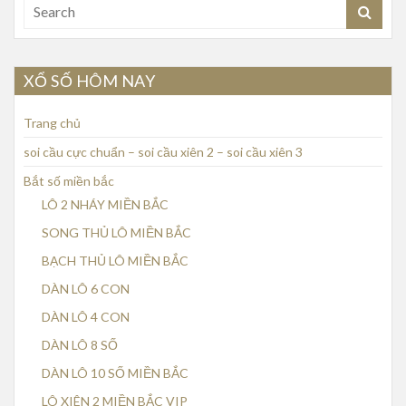
XỔ SỐ HÔM NAY
Trang chủ
soi cầu cực chuẩn – soi cầu xiên 2 – soi cầu xiên 3
Bắt số miền bắc
LÔ 2 NHÁY MIỀN BẮC
SONG THỦ LÔ MIỀN BẮC
BẠCH THỦ LÔ MIỀN BẮC
DÀN LÔ 6 CON
DÀN LÔ 4 CON
DÀN LÔ 8 SỐ
DÀN LÔ 10 SỐ MIỀN BẮC
LÔ XIÊN 2 MIỀN BẮC VIP