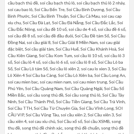
cầu bạch thủ đề, soi cầu bạch thủ lô, soi cầu bạch thủ lô 2 nháy,
soi cau bao lô, Soi Cầu Bến Tre, Soi Cầu Bình Dương, Soi Cầu
Bình Phước, Soi Cầu Bình Thuận, Soi Cầu Cà Mau, soi cau cap
xiu chu, Soi Cầu Đà Lạt, Soi Cầu Đà Nẵng, Soi Cầu Đắc Lắc, Soi
Cầu Đắc Nông, soi cầu đề 10 số, soi cầu de 4 số, soi cầu đề 6 số,
soi cầu đề 8 số, soi cầu đề đầu đuôi, Soi Cầu Đề tám Số, Soi Cầu
Đồng Nai, soi cầu giải 8, Soi Cầu Giải 8 Miền Nam, soi cau giải
đặc biệt, Soi cầu giải tám, Soi Cầu Huế, Soi Cầu Khánh Hoà, Soi
Cầu Kiên Giang, Soi Cầu Kom Tum, soi cầu lô 10 số, soi cầu lô 3
số, Soi cầu lô 4 số, soi cầu lô 6 số, soi cầu lô 8 số, Soi Cầu Lô ba
Số, Soi Cầu Lô tám Số, Soi cầu lô xiên 2, soi cau lo xien 3, Soi Cầu
Lô Xiên 4 Soi Cầu ba Càng, Soi Cầu Lô Xiên ba, Soi Cầu Long An,
soi cau mien bac, soi cau mien nam, soi cau mien trung, Soi Cầu
Phú Yên, Soi Cầu Quảng Nam, Soi Cầu Quảng Ngãi, Soi Cầu Số
Miền Bắc, soi cầu song thủ đề, Soi cầu song thủ lô, Soi Cầu Tây
Ninh, Soi Cầu Thành Phố, Soi Cầu Tiền Giang, Soi Cầu Trà Vinh,
Soi Cầu TTH, Soi Cầu Từ Chuyên Gia, Soi Cầu Vĩnh Long, SOI
CẦU VIP, Soi Cầu Vũng Tàu, soi cầu xiên 2, Soi Cầu xiên 3, Soi
cầu xiên 4, soi cau xỉu chủ, Soi Cầu xổ số, Soi cầu XSMB, song
thu đề, song thủ đề chính xác, song thủ đề chuẩn, song thủ đề