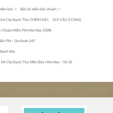
miền bắc
Bắt số miền bắc chuẩn
 – Soi Cầu Bạch Thủ CHÍNH XÁC
SOI CẦU 3 CÀNG
c Chuẩn Miễn Phí Hôm Nay 100%
iễn Phí – Dự Đoán 247
 Bach Kim
Kê Cầu Bạch Thủ Miền Bắc Hôm Nay – Xổ Số