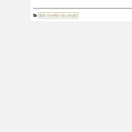
Bắt số miền bắc chuẩn