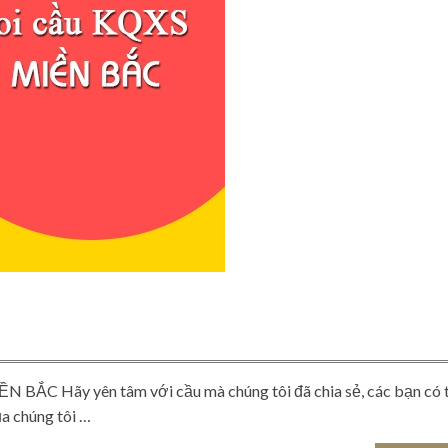
Hãy yên tâm với cầu mà chúng tôi đã chia sẻ, các bạn có 
ủa chúng tôi …