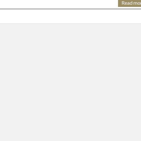
Read mo