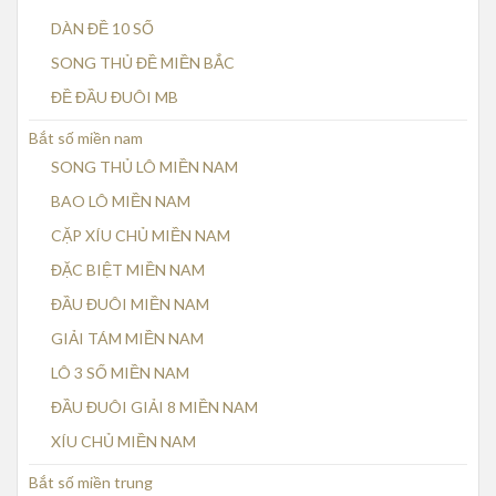
DÀN ĐỀ 10 SỐ
SONG THỦ ĐỀ MIỀN BẮC
ĐỀ ĐẦU ĐUÔI MB
Bắt số miền nam
SONG THỦ LÔ MIỀN NAM
BAO LÔ MIỀN NAM
CẶP XÍU CHỦ MIỀN NAM
ĐẶC BIỆT MIỀN NAM
ĐẦU ĐUÔI MIỀN NAM
GIẢI TÁM MIỀN NAM
LÔ 3 SỐ MIỀN NAM
ĐẦU ĐUÔI GIẢI 8 MIỀN NAM
XÍU CHỦ MIỀN NAM
Bắt số miền trung