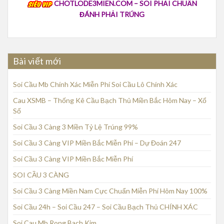
CHOTLODE3MIEN.COM – SOI PHẢI CHUẨN
ĐÁNH PHẢI TRÚNG
Bài viết mới
Soi Cầu Mb Chính Xác Miễn Phí Soi Cầu Lô Chính Xác
Cau XSMB – Thống Kê Cầu Bạch Thủ Miền Bắc Hôm Nay – Xổ
Số
Soi Cầu 3 Càng 3 Miền Tỷ Lệ Trúng 99%
Soi Cầu 3 Càng VIP Miền Bắc Miễn Phí – Dự Đoán 247
Soi Cầu 3 Càng VIP Miền Bắc Miễn Phí
SOI CẦU 3 CÀNG
Soi Cầu 3 Càng Miền Nam Cực Chuẩn Miễn Phí Hôm Nay 100%
Soi Cầu 24h – Soi Cầu 247 – Soi Cầu Bạch Thủ CHÍNH XÁC
Soi Cau Mb Rong Bach Kim