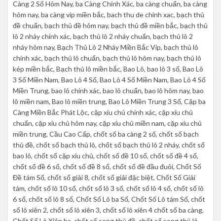
Càng 2 Số Hôm Nay, ba Càng Chính Xác, ba càng chuẩn, ba càng
hôm nay, ba càng víp miền bắc, bach thu de chinh xac, bạch thủ
đề chuẩn, bạch thủ đề hôm nay, bạch thủ đề miền bắc, bạch thủ
lô 2 nháy chính xác, bạch thủ lô 2 nháy chuẩn, bạch thủ lô 2
nháy hôm nay, Bạch Thủ Lô 2 Nháy Miền Bắc Vip, bạch thủ lô
chính xác, bạch thủ lô chuẩn, bạch thủ lô hôm nay, bạch thủ lô
kép miền bắc, Bạch thủ lô miền bắc, Bao Lô, bao lô 3 số, Bao Lô
3 Số Miền Nam, Bao Lô 4 Số, Bao Lô 4 Số Miền Nam, Bao Lô 4 Số
Miền Trung, bao lô chính xác, bao lô chuẩn, bao lô hôm nay, bao
lô miền nam, Bao lô miền trung, Bao Lô Miền Trung 3 Số, Cặp ba
Càng Miền Bắc Phát Lộc, cặp xíu chủ chính xác, cặp xíu chủ
chuẩn, cặp xỉu chủ hôm nay, cặp xíu chủ miền nam, cặp xíu chủ
miền trung, Cầu Cao Cấp, chốt số ba càng 2 số, chốt số bạch
thủ đề, chốt số bạch thủ lô, chốt số bạch thủ lô 2 nháy, chốt số
bao lô, chốt số cặp xỉu chủ, chốt số đề 10 số, chốt số đề 4 số,
chốt số đề 6 số, chốt số đề 8 số, chốt số đề đầu đuôi, Chốt Số
Đề tám Số, chốt số giải 8, chốt số giải đặc biệt, Chốt Số Giải
tám, chốt số lô 10 số, chốt số lô 3 số, chốt số lô 4 số, chốt số lô
6 số, chốt số lô 8 số, Chốt Số Lô ba Số, Chốt Số Lô tám Số, chốt
số lô xiên 2, chốt số lô xiên 3, chốt số lô xiên 4 chốt số ba càng,
Chốt Số Lô Xiên ba, chốt số song thủ đề, chốt số song thủ lô,