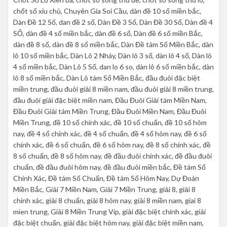
chốt số xỉu chủ, Chuyên Gia Soi Cầu, dàn đề 10 số miền bắc,
Dàn Đề 12 Số, dan đề 2 số, Dàn Đề 3 Số, Dàn Đề 30 Số, Dàn đề 4
SỐ, dàn đề 4 số miền bắc, dàn đề 6 số, Dàn đề 6 số miền Bắc,
dàn đề 8 số, dàn đề 8 số miền bắc, Dàn Đề tám Số Miền Bắc, dàn
lô 10 số miền bắc, Dàn Lô 2 Nháy, Dàn lô 3 số, dàn lô 4 số, Dàn lô
4 số miền bắc, Dàn Lô 5 Số, dan lo 6 so, dàn lô 6 số miền bắc, dàn
lô 8 số miền bắc, Dàn Lô tám Số Miền Bắc, đầu đuôi đặc biệt
miền trung, đầu đuôi giải 8 miền nam, đầu đuôi giải 8 miền trung,
đầu đuôi giải đặc biệt miền nam, Đầu Đuôi Giải tám Miền Nam,
Đầu Đuôi Giải tám Miền Trung, Đầu Đuôi Miền Nam, Đầu Đuôi
Miền Trung, đề 10 số chính xác, đề 10 số chuẩn, đề 10 số hôm
nay, đề 4 số chính xác, đề 4 số chuẩn, đề 4 số hôm nay, đề 6 số
chính xác, đề 6 số chuẩn, đề 6 số hôm nay, đề 8 số chính xác, đề
8 số chuẩn, đề 8 số hôm nay, đề đầu đuôi chính xác, đề đầu đuôi
chuẩn, đề đầu đuôi hôm nay, đề đầu đuôi miền bắc, Đề tám Số
Chính Xác, Đề tám Số Chuẩn, Đề tám Số Hôm Nay, Dự Đoán
Miền Bắc, Giải 7 Miền Nam, Giải 7 Miền Trung, giải 8, giải 8
chính xác, giải 8 chuẩn, giải 8 hôm nay, giải 8 miền nam, giai 8
mien trung, Giải 8 Miền Trung Vip, giải đặc biệt chính xác, giải
đặc biệt chuẩn, giải đặc biệt hôm nay, giải đặc biệt miền nam,