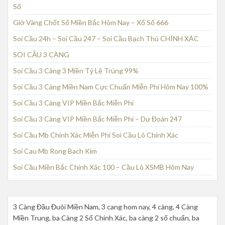
Số
Giờ Vàng Chốt Số Miền Bắc Hôm Nay – Xổ Số 666
Soi Cầu 24h – Soi Cầu 247 – Soi Cầu Bạch Thủ CHÍNH XÁC
SOI CẦU 3 CÀNG
Soi Cầu 3 Càng 3 Miền Tỷ Lệ Trúng 99%
Soi Cầu 3 Càng Miền Nam Cực Chuẩn Miễn Phí Hôm Nay 100%
Soi Cầu 3 Càng VIP Miền Bắc Miễn Phí
Soi Cầu 3 Càng VIP Miền Bắc Miễn Phí – Dự Đoán 247
Soi Cầu Mb Chính Xác Miễn Phí Soi Cầu Lô Chính Xác
Soi Cau Mb Rong Bach Kim
Soi Cầu Miền Bắc Chính Xác 100 – Cầu Lô XSMB Hôm Nay
3 Càng Đầu Đuôi Miền Nam, 3 cang hom nay, 4 càng, 4 Càng
Miền Trung, ba Càng 2 Số Chính Xác, ba càng 2 số chuẩn, ba