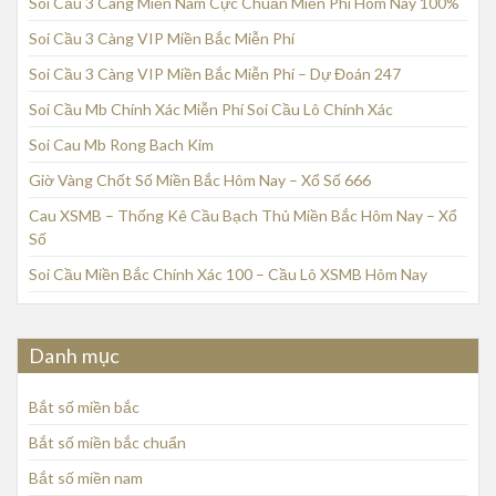
Soi Cầu 3 Càng Miền Nam Cực Chuẩn Miễn Phí Hôm Nay 100%
Soi Cầu 3 Càng VIP Miền Bắc Miễn Phí
Soi Cầu 3 Càng VIP Miền Bắc Miễn Phí – Dự Đoán 247
Soi Cầu Mb Chính Xác Miễn Phí Soi Cầu Lô Chính Xác
Soi Cau Mb Rong Bach Kim
Giờ Vàng Chốt Số Miền Bắc Hôm Nay – Xổ Số 666
Cau XSMB – Thống Kê Cầu Bạch Thủ Miền Bắc Hôm Nay – Xổ
Số
Soi Cầu Miền Bắc Chính Xác 100 – Cầu Lô XSMB Hôm Nay
Danh mục
Bắt số miền bắc
Bắt số miền bắc chuẩn
Bắt số miền nam