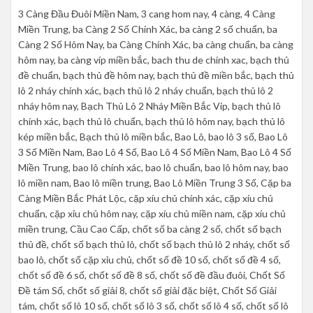
3 Càng Đầu Đuôi Miền Nam, 3 cang hom nay, 4 càng, 4 Càng
Miền Trung, ba Càng 2 Số Chính Xác, ba càng 2 số chuẩn, ba
Càng 2 Số Hôm Nay, ba Càng Chính Xác, ba càng chuẩn, ba càng
hôm nay, ba càng víp miền bắc, bach thu de chinh xac, bạch thủ
đề chuẩn, bạch thủ đề hôm nay, bạch thủ đề miền bắc, bạch thủ
lô 2 nháy chính xác, bạch thủ lô 2 nháy chuẩn, bạch thủ lô 2
nháy hôm nay, Bạch Thủ Lô 2 Nháy Miền Bắc Vip, bạch thủ lô
chính xác, bạch thủ lô chuẩn, bạch thủ lô hôm nay, bạch thủ lô
kép miền bắc, Bạch thủ lô miền bắc, Bao Lô, bao lô 3 số, Bao Lô
3 Số Miền Nam, Bao Lô 4 Số, Bao Lô 4 Số Miền Nam, Bao Lô 4 Số
Miền Trung, bao lô chính xác, bao lô chuẩn, bao lô hôm nay, bao
lô miền nam, Bao lô miền trung, Bao Lô Miền Trung 3 Số, Cặp ba
Càng Miền Bắc Phát Lộc, cặp xíu chủ chính xác, cặp xíu chủ
chuẩn, cặp xỉu chủ hôm nay, cặp xíu chủ miền nam, cặp xíu chủ
miền trung, Cầu Cao Cấp, chốt số ba càng 2 số, chốt số bạch
thủ đề, chốt số bạch thủ lô, chốt số bạch thủ lô 2 nháy, chốt số
bao lô, chốt số cặp xỉu chủ, chốt số đề 10 số, chốt số đề 4 số,
chốt số đề 6 số, chốt số đề 8 số, chốt số đề đầu đuôi, Chốt Số
Đề tám Số, chốt số giải 8, chốt số giải đặc biệt, Chốt Số Giải
tám, chốt số lô 10 số, chốt số lô 3 số, chốt số lô 4 số, chốt số lô