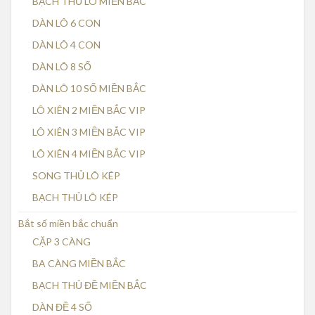
BẠCH THỦ LÔ MIỀN BẮC
DÀN LÔ 6 CON
DÀN LÔ 4 CON
DÀN LÔ 8 SỐ
DÀN LÔ 10 SỐ MIỀN BẮC
LÔ XIÊN 2 MIỀN BẮC VIP
LÔ XIÊN 3 MIỀN BẮC VIP
LÔ XIÊN 4 MIỀN BẮC VIP
SONG THỦ LÔ KÉP
BẠCH THỦ LÔ KÉP
Bắt số miền bắc chuẩn
CẶP 3 CÀNG
BA CÀNG MIỀN BẮC
BẠCH THỦ ĐỀ MIỀN BẮC
DÀN ĐỀ 4 SỐ