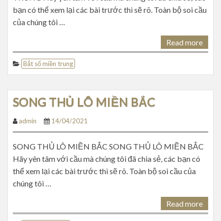
bạn có thể xem lại các bài trước thì sẽ rõ. Toàn bộ soi cầu
của chúng tôi …
Read more
Bắt số miền trung
SONG THỦ LÔ MIỀN BẮC
admin
14/04/2021
SONG THỦ LÔ MIỀN BẮC SONG THỦ LÔ MIỀN BẮC
Hãy yên tâm với cầu mà chúng tôi đã chia sẻ, các bạn có
thể xem lại các bài trước thì sẽ rõ. Toàn bộ soi cầu của
chúng tôi …
Read more