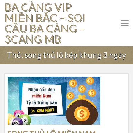
BA CÀNG VIP
Skip
to
MIỀN BẮC – SOI
content
CẦU BA CÀNG –
3CANG MB
Thẻ:
song thủ lô kép khung 3 ngày