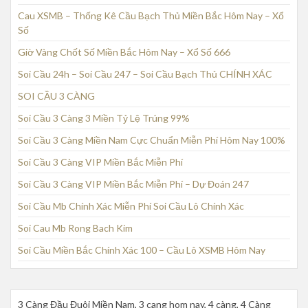
Cau XSMB – Thống Kê Cầu Bạch Thủ Miền Bắc Hôm Nay – Xổ
Số
Giờ Vàng Chốt Số Miền Bắc Hôm Nay – Xổ Số 666
Soi Cầu 24h – Soi Cầu 247 – Soi Cầu Bạch Thủ CHÍNH XÁC
SOI CẦU 3 CÀNG
Soi Cầu 3 Càng 3 Miền Tỷ Lệ Trúng 99%
Soi Cầu 3 Càng Miền Nam Cực Chuẩn Miễn Phí Hôm Nay 100%
Soi Cầu 3 Càng VIP Miền Bắc Miễn Phí
Soi Cầu 3 Càng VIP Miền Bắc Miễn Phí – Dự Đoán 247
Soi Cầu Mb Chính Xác Miễn Phí Soi Cầu Lô Chính Xác
Soi Cau Mb Rong Bach Kim
Soi Cầu Miền Bắc Chính Xác 100 – Cầu Lô XSMB Hôm Nay
3 Càng Đầu Đuôi Miền Nam, 3 cang hom nay, 4 càng, 4 Càng