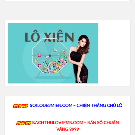
SOILODE3MIEN.COM – CHIẾN THẮNG CHỦ LÔ
BACHTHULOVIPMB.COM – BÁN SỐ CHUẨN
VÀNG 9999