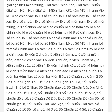
giải đặc biệt miền trung, Giải tám Chính Xác, Giải tám Chuẩn,
Giải tám Hôm Nay, Giải tám Miền Nam, Giải tám Miền Trung Vip,
lô 10 số chính xác, lô 10 số chuẩn, lô 10 số hôm nay, lô 3 số chính
xác, lô 3 số chuẩn, lô 3 số hôm nay, lô 3 số miền nam, lô 3 số miền
trung, lô 4 số chính xác, lô 4 số chuẩn, lô 4 số hôm nay, lô 6 số
chính xác, lô 6 số chuẩn, lô 6 số hôm nay, lô 8 số chính xác, lô 8
số chuẩn, lô 8 số hôm nay, Lô ba Số Chính Xác, Lô ba Số Chuẩn,
Lô ba Số Hôm Nay, Lô ba Số Miền Nam, Lô ba Số Miền Trung, Lô
tám Số Chính Xác, Lô tám Số Chuẩn, Lô tám Số Hôm Nay, lô xiên
2 chính xác, lô xiên 2 chuẩn, lô xiên 2 hôm nay, lô xiên 2 miền
bắc, lô xiên 3 chính xác, Lô xiên 3 chuẩn, lô xiên 3 hôm nay, lô
xiên 3 miền bắc, Lô xiên 4, lô xiên 4 chính xác, Lô xiên 4 hôm nay,
lô xiên 4 miền bắc, Lô Xiên ba Chính Xác, Lô Xiên ba Chuẩn, Lô
Xiên ba Hôm Nay, Lô Xiên ba Miền Bắc, Số Chuẩn ba Càng 2 Số,
Số Chuẩn Bạch Thủ Đề, Số Chuẩn Bạch Thủ Lô, Số Chuẩn
Bạch Thủ Lô 2 Nháy, Số Chuẩn Bao Lô, Số Chuẩn Cặp Xỉu Chủ,
Số Chuẩn Đề 10 Số, Số Chuẩn Đề 4 Số, Số Chuẩn Đề 6 Số, số
chuẩn đề 8 số, Số Chuẩn Đề Đầu Đuôi, Số Chuẩn Đề tám Số, số
chuẩn giải 8, Số Chuẩn Giải Đặc Biệt, Số Chuẩn Giải tám, Số
Chuẩn Lô 10 Số, số chuẩn lô 3 số, Số Chuẩn Lô 4 Số, Số Chuẩn