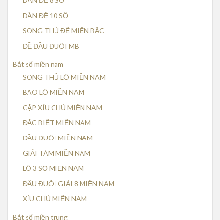
DÀN ĐỀ 8 SỐ
DÀN ĐỀ 10 SỐ
SONG THỦ ĐỀ MIỀN BẮC
ĐỀ ĐẦU ĐUÔI MB
Bắt số miền nam
SONG THỦ LÔ MIỀN NAM
BAO LÔ MIỀN NAM
CẶP XÍU CHỦ MIỀN NAM
ĐẶC BIỆT MIỀN NAM
ĐẦU ĐUÔI MIỀN NAM
GIẢI TÁM MIỀN NAM
LÔ 3 SỐ MIỀN NAM
ĐẦU ĐUÔI GIẢI 8 MIỀN NAM
XÍU CHỦ MIỀN NAM
Bắt số miền trung