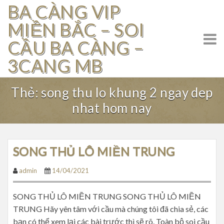
BA CÀNG VIP
Skip
to
MIỀN BẮC – SOI
content
CẦU BA CÀNG –
3CANG MB
Thẻ:
song thu lo khung 2 ngay dep
nhat hom nay
SONG THỦ LÔ MIỀN TRUNG
admin
14/04/2021
SONG THỦ LÔ MIỀN TRUNG SONG THỦ LÔ MIỀN
TRUNG Hãy yên tâm với cầu mà chúng tôi đã chia sẻ, các
bạn có thể xem lại các bài trước thì sẽ rõ. Toàn bộ soi cầu