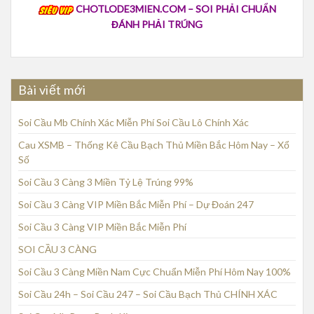
CHOTLODE3MIEN.COM – SOI PHẢI CHUẨN
ĐÁNH PHẢI TRÚNG
Bài viết mới
Soi Cầu Mb Chính Xác Miễn Phí Soi Cầu Lô Chính Xác
Cau XSMB – Thống Kê Cầu Bạch Thủ Miền Bắc Hôm Nay – Xổ
Số
Soi Cầu 3 Càng 3 Miền Tỷ Lệ Trúng 99%
Soi Cầu 3 Càng VIP Miền Bắc Miễn Phí – Dự Đoán 247
Soi Cầu 3 Càng VIP Miền Bắc Miễn Phí
SOI CẦU 3 CÀNG
Soi Cầu 3 Càng Miền Nam Cực Chuẩn Miễn Phí Hôm Nay 100%
Soi Cầu 24h – Soi Cầu 247 – Soi Cầu Bạch Thủ CHÍNH XÁC