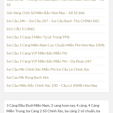
Số
Giờ Vàng Chốt Số Miền Bắc Hôm Nay – Xổ Số 666
Soi Cầu 24h – Soi Cầu 247 – Soi Cầu Bạch Thủ CHÍNH XÁC
SOI CẦU 3 CÀNG
Soi Cầu 3 Càng 3 Miền Tỷ Lệ Trúng 99%
Soi Cầu 3 Càng Miền Nam Cực Chuẩn Miễn Phí Hôm Nay 100%
Soi Cầu 3 Càng VIP Miền Bắc Miễn Phí
Soi Cầu 3 Càng VIP Miền Bắc Miễn Phí – Dự Đoán 247
Soi Cầu Mb Chính Xác Miễn Phí Soi Cầu Lô Chính Xác
Soi Cau Mb Rong Bach Kim
Soi Cầu Miền Bắc Chính Xác 100 – Cầu Lô XSMB Hôm Nay
3 Càng Đầu Đuôi Miền Nam, 3 cang hom nay, 4 càng, 4 Càng
Miền Trung, ba Càng 2 Số Chính Xác, ba càng 2 số chuẩn, ba