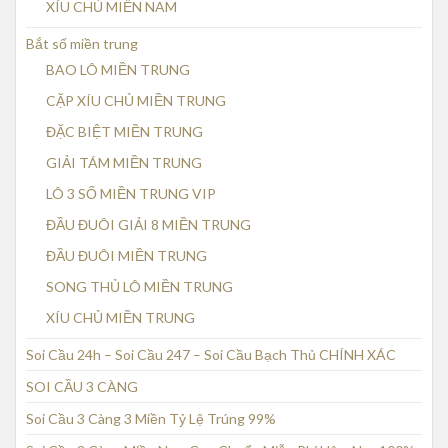
XÍU CHỦ MIỀN NAM
Bắt số miền trung
BAO LÔ MIỀN TRUNG
CẶP XÍU CHỦ MIỀN TRUNG
ĐẶC BIỆT MIỀN TRUNG
GIẢI TÁM MIỀN TRUNG
LÔ 3 SỐ MIỀN TRUNG VIP
ĐẦU ĐUÔI GIẢI 8 MIỀN TRUNG
ĐẦU ĐUÔI MIỀN TRUNG
SONG THỦ LÔ MIỀN TRUNG
XÍU CHỦ MIỀN TRUNG
Soi Cầu 24h – Soi Cầu 247 – Soi Cầu Bạch Thủ CHÍNH XÁC
SOI CẦU 3 CÀNG
Soi Cầu 3 Càng 3 Miền Tỷ Lệ Trúng 99%