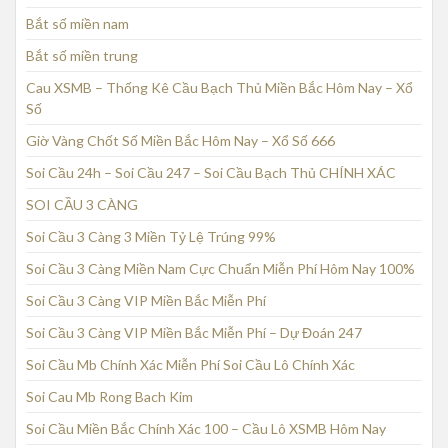
Bắt số miền nam
Bắt số miền trung
Cau XSMB – Thống Kê Cầu Bạch Thủ Miền Bắc Hôm Nay – Xổ
Số
Giờ Vàng Chốt Số Miền Bắc Hôm Nay – Xổ Số 666
Soi Cầu 24h – Soi Cầu 247 – Soi Cầu Bạch Thủ CHÍNH XÁC
SOI CẦU 3 CÀNG
Soi Cầu 3 Càng 3 Miền Tỷ Lệ Trúng 99%
Soi Cầu 3 Càng Miền Nam Cực Chuẩn Miễn Phí Hôm Nay 100%
Soi Cầu 3 Càng VIP Miền Bắc Miễn Phí
Soi Cầu 3 Càng VIP Miền Bắc Miễn Phí – Dự Đoán 247
Soi Cầu Mb Chính Xác Miễn Phí Soi Cầu Lô Chính Xác
Soi Cau Mb Rong Bach Kim
Soi Cầu Miền Bắc Chính Xác 100 – Cầu Lô XSMB Hôm Nay