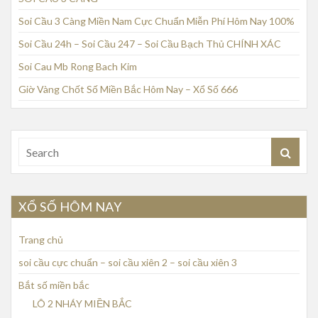
Soi Cầu 3 Càng Miền Nam Cực Chuẩn Miễn Phí Hôm Nay 100%
Soi Cầu 24h – Soi Cầu 247 – Soi Cầu Bạch Thủ CHÍNH XÁC
Soi Cau Mb Rong Bach Kim
Giờ Vàng Chốt Số Miền Bắc Hôm Nay – Xổ Số 666
XỔ SỐ HÔM NAY
Trang chủ
soi cầu cực chuẩn – soi cầu xiên 2 – soi cầu xiên 3
Bắt số miền bắc
LÔ 2 NHÁY MIỀN BẮC