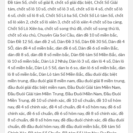
Đề tám Số, chốt số giải 8, chốt số giải đặc biệt, Chốt Số Giải
tám, chốt số lô 10 số, chốt số lô 3 số, chốt số lô 4 số, chốt số lô
6 số, chốt số lô 8 số, Chốt Số Lô ba Số, Chốt Số Lô tám Số, chốt
số lô xiên 2, chốt số lô xiên 3, chốt số lô xiên 4 chốt số ba càng,
Chốt Số Lô Xiên ba, chốt số song thủ đề, chốt số song thủ lô,
chốt số xỉu chủ, Chuyên Gia Soi Cầu, dàn đề 10 số miền bắc,
Dàn Đề 12 Số, dan đề 2 số, Dàn Đề 3 Số, Dàn Đề 30 Số, Dàn đề 4
SỐ, dàn đề 4 số miền bắc, dàn đề 6 số, Dàn đề 6 số miền Bắc,
dàn đề 8 số, dàn đề 8 số miền bắc, Dàn Đề tám Số Miền Bắc, dàn
lô 10 số miền bắc, Dàn Lô 2 Nháy, Dàn lô 3 số, dàn lô 4 số, Dàn lô
4 số miền bắc, Dàn Lô 5 Số, dan lo 6 so, dàn lô 6 số miền bắc, dàn
lô 8 số miền bắc, Dàn Lô tám Số Miền Bắc, đầu đuôi đặc biệt
miền trung, đầu đuôi giải 8 miền nam, đầu đuôi giải 8 miền trung,
đầu đuôi giải đặc biệt miền nam, Đầu Đuôi Giải tám Miền Nam,
Đầu Đuôi Giải tám Miền Trung, Đầu Đuôi Miền Nam, Đầu Đuôi
Miền Trung, đề 10 số chính xác, đề 10 số chuẩn, đề 10 số hôm
nay, đề 4 số chính xác, đề 4 số chuẩn, đề 4 số hôm nay, đề 6 số
chính xác, đề 6 số chuẩn, đề 6 số hôm nay, đề 8 số chính xác, đề
8 số chuẩn, đề 8 số hôm nay, đề đầu đuôi chính xác, đề đầu đuôi
chuẩn, đề đầu đuôi hôm nay, đề đầu đuôi miền bắc, Đề tám Số
Chính Xác, Đề tám Số Chuẩn, Đề tám Số Hôm Nay, Dự Đoán