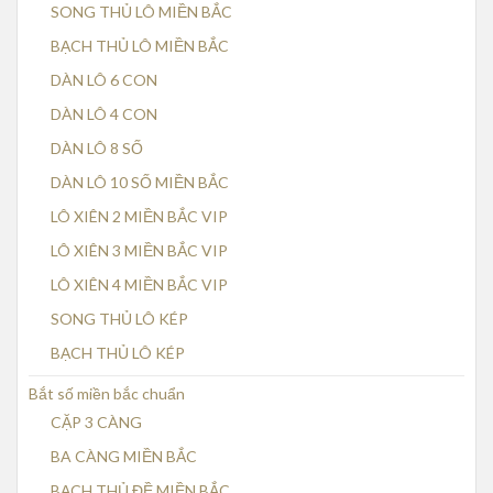
SONG THỦ LÔ MIỀN BẮC
BẠCH THỦ LÔ MIỀN BẮC
DÀN LÔ 6 CON
DÀN LÔ 4 CON
DÀN LÔ 8 SỐ
DÀN LÔ 10 SỐ MIỀN BẮC
LÔ XIÊN 2 MIỀN BẮC VIP
LÔ XIÊN 3 MIỀN BẮC VIP
LÔ XIÊN 4 MIỀN BẮC VIP
SONG THỦ LÔ KÉP
BẠCH THỦ LÔ KÉP
Bắt số miền bắc chuẩn
CẶP 3 CÀNG
BA CÀNG MIỀN BẮC
BẠCH THỦ ĐỀ MIỀN BẮC