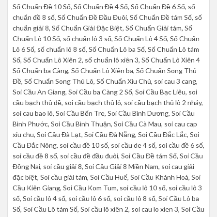
Số Chuẩn Đề 10 Số, Số Chuẩn Đề 4 Số, Số Chuẩn Đề 6 Số, số
chuẩn đề 8 số, Số Chuẩn Đề Đầu Đuôi, Số Chuẩn Đề tám Số, số
chuẩn giải 8, Số Chuẩn Giải Đặc Biệt, Số Chuẩn Giải tám, Số
Chuẩn Lô 10 Số, số chuẩn lô 3 số, Số Chuẩn Lô 4 Số, Số Chuẩn
Lô 6 Số, số chuẩn lô 8 số, Số Chuẩn Lô ba Số, Số Chuẩn Lô tám
Số, Số Chuẩn Lô Xiên 2, số chuẩn lô xiên 3, Số Chuẩn Lô Xiên 4
Số Chuẩn ba Càng, Số Chuẩn Lô Xiên ba, Số Chuẩn Song Thủ
Đề, Số Chuẩn Song Thủ Lô, Số Chuẩn Xỉu Chủ, soi cau 3 cang,
Soi Cầu An Giang, Soi Cầu ba Càng 2 Số, Soi Cầu Bạc Liêu, soi
cầu bạch thủ đề, soi cầu bạch thủ lô, soi cầu bạch thủ lô 2 nháy,
soi cau bao lô, Soi Cầu Bến Tre, Soi Cầu Bình Dương, Soi Cầu
Bình Phước, Soi Cầu Bình Thuận, Soi Cầu Cà Mau, soi cau cap
xiu chu, Soi Cầu Đà Lạt, Soi Cầu Đà Nẵng, Soi Cầu Đắc Lắc, Soi
Cầu Đắc Nông, soi cầu đề 10 số, soi cầu de 4 số, soi cầu đề 6 số,
soi cầu đề 8 số, soi cầu đề đầu đuôi, Soi Cầu Đề tám Số, Soi Cầu
Đồng Nai, soi cầu giải 8, Soi Cầu Giải 8 Miền Nam, soi cau giải
đặc biệt, Soi cầu giải tám, Soi Cầu Huế, Soi Cầu Khánh Hoà, Soi
Cầu Kiên Giang, Soi Cầu Kom Tum, soi cầu lô 10 số, soi cầu lô 3
số, Soi cầu lô 4 số, soi cầu lô 6 số, soi cầu lô 8 số, Soi Cầu Lô ba
Số, Soi Cầu Lô tám Số, Soi cầu lô xiên 2, soi cau lo xien 3, Soi Cầu