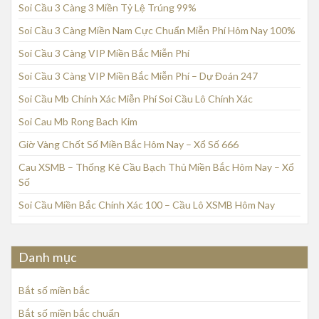
Soi Cầu 3 Càng 3 Miền Tỷ Lệ Trúng 99%
Soi Cầu 3 Càng Miền Nam Cực Chuẩn Miễn Phí Hôm Nay 100%
Soi Cầu 3 Càng VIP Miền Bắc Miễn Phí
Soi Cầu 3 Càng VIP Miền Bắc Miễn Phí – Dự Đoán 247
Soi Cầu Mb Chính Xác Miễn Phí Soi Cầu Lô Chính Xác
Soi Cau Mb Rong Bach Kim
Giờ Vàng Chốt Số Miền Bắc Hôm Nay – Xổ Số 666
Cau XSMB – Thống Kê Cầu Bạch Thủ Miền Bắc Hôm Nay – Xổ
Số
Soi Cầu Miền Bắc Chính Xác 100 – Cầu Lô XSMB Hôm Nay
Danh mục
Bắt số miền bắc
Bắt số miền bắc chuẩn