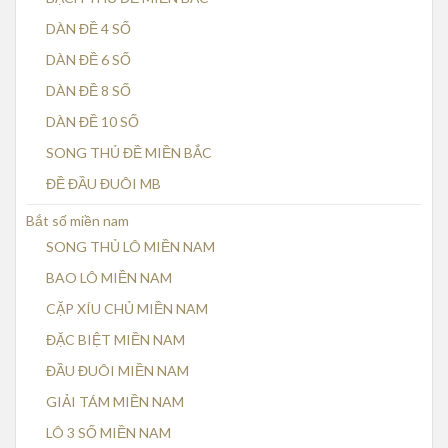
DÀN ĐỀ 4 SỐ
DÀN ĐỀ 6 SỐ
DÀN ĐỀ 8 SỐ
DÀN ĐỀ 10 SỐ
SONG THỦ ĐỀ MIỀN BẮC
ĐỀ ĐẦU ĐUÔI MB
Bắt số miền nam
SONG THỦ LÔ MIỀN NAM
BAO LÔ MIỀN NAM
CẶP XÍU CHỦ MIỀN NAM
ĐẶC BIỆT MIỀN NAM
ĐẦU ĐUÔI MIỀN NAM
GIẢI TÁM MIỀN NAM
LÔ 3 SỐ MIỀN NAM