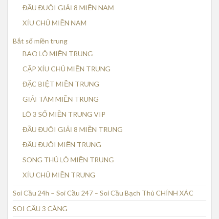
ĐẦU ĐUÔI GIẢI 8 MIỀN NAM
XÍU CHỦ MIỀN NAM
Bắt số miền trung
BAO LÔ MIỀN TRUNG
CẶP XÍU CHỦ MIỀN TRUNG
ĐẶC BIỆT MIỀN TRUNG
GIẢI TÁM MIỀN TRUNG
LÔ 3 SỐ MIỀN TRUNG VIP
ĐẦU ĐUÔI GIẢI 8 MIỀN TRUNG
ĐẦU ĐUÔI MIỀN TRUNG
SONG THỦ LÔ MIỀN TRUNG
XÍU CHỦ MIỀN TRUNG
Soi Cầu 24h – Soi Cầu 247 – Soi Cầu Bạch Thủ CHÍNH XÁC
SOI CẦU 3 CÀNG