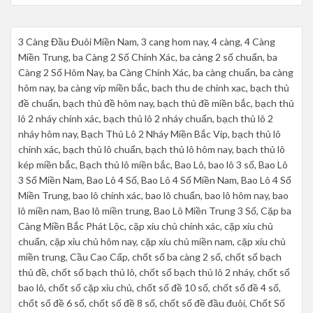
3 Càng Đầu Đuôi Miền Nam, 3 cang hom nay, 4 càng, 4 Càng
Miền Trung, ba Càng 2 Số Chính Xác, ba càng 2 số chuẩn, ba
Càng 2 Số Hôm Nay, ba Càng Chính Xác, ba càng chuẩn, ba càng
hôm nay, ba càng víp miền bắc, bach thu de chinh xac, bạch thủ
đề chuẩn, bạch thủ đề hôm nay, bạch thủ đề miền bắc, bạch thủ
lô 2 nháy chính xác, bạch thủ lô 2 nháy chuẩn, bạch thủ lô 2
nháy hôm nay, Bạch Thủ Lô 2 Nháy Miền Bắc Vip, bạch thủ lô
chính xác, bạch thủ lô chuẩn, bạch thủ lô hôm nay, bạch thủ lô
kép miền bắc, Bạch thủ lô miền bắc, Bao Lô, bao lô 3 số, Bao Lô
3 Số Miền Nam, Bao Lô 4 Số, Bao Lô 4 Số Miền Nam, Bao Lô 4 Số
Miền Trung, bao lô chính xác, bao lô chuẩn, bao lô hôm nay, bao
lô miền nam, Bao lô miền trung, Bao Lô Miền Trung 3 Số, Cặp ba
Càng Miền Bắc Phát Lộc, cặp xíu chủ chính xác, cặp xíu chủ
chuẩn, cặp xỉu chủ hôm nay, cặp xíu chủ miền nam, cặp xíu chủ
miền trung, Cầu Cao Cấp, chốt số ba càng 2 số, chốt số bạch
thủ đề, chốt số bạch thủ lô, chốt số bạch thủ lô 2 nháy, chốt số
bao lô, chốt số cặp xỉu chủ, chốt số đề 10 số, chốt số đề 4 số,
chốt số đề 6 số, chốt số đề 8 số, chốt số đề đầu đuôi, Chốt Số