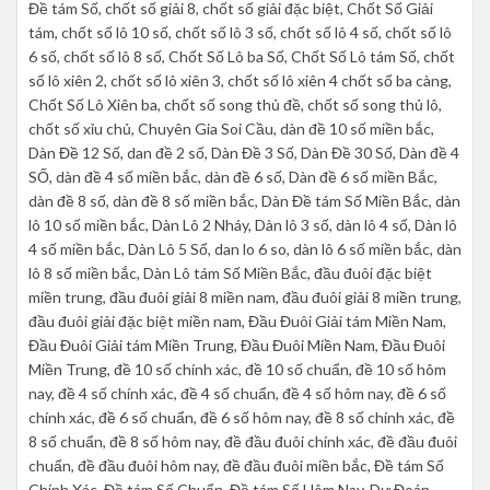
Đề tám Số, chốt số giải 8, chốt số giải đặc biệt, Chốt Số Giải
tám, chốt số lô 10 số, chốt số lô 3 số, chốt số lô 4 số, chốt số lô
6 số, chốt số lô 8 số, Chốt Số Lô ba Số, Chốt Số Lô tám Số, chốt
số lô xiên 2, chốt số lô xiên 3, chốt số lô xiên 4 chốt số ba càng,
Chốt Số Lô Xiên ba, chốt số song thủ đề, chốt số song thủ lô,
chốt số xỉu chủ, Chuyên Gia Soi Cầu, dàn đề 10 số miền bắc,
Dàn Đề 12 Số, dan đề 2 số, Dàn Đề 3 Số, Dàn Đề 30 Số, Dàn đề 4
SỐ, dàn đề 4 số miền bắc, dàn đề 6 số, Dàn đề 6 số miền Bắc,
dàn đề 8 số, dàn đề 8 số miền bắc, Dàn Đề tám Số Miền Bắc, dàn
lô 10 số miền bắc, Dàn Lô 2 Nháy, Dàn lô 3 số, dàn lô 4 số, Dàn lô
4 số miền bắc, Dàn Lô 5 Số, dan lo 6 so, dàn lô 6 số miền bắc, dàn
lô 8 số miền bắc, Dàn Lô tám Số Miền Bắc, đầu đuôi đặc biệt
miền trung, đầu đuôi giải 8 miền nam, đầu đuôi giải 8 miền trung,
đầu đuôi giải đặc biệt miền nam, Đầu Đuôi Giải tám Miền Nam,
Đầu Đuôi Giải tám Miền Trung, Đầu Đuôi Miền Nam, Đầu Đuôi
Miền Trung, đề 10 số chính xác, đề 10 số chuẩn, đề 10 số hôm
nay, đề 4 số chính xác, đề 4 số chuẩn, đề 4 số hôm nay, đề 6 số
chính xác, đề 6 số chuẩn, đề 6 số hôm nay, đề 8 số chính xác, đề
8 số chuẩn, đề 8 số hôm nay, đề đầu đuôi chính xác, đề đầu đuôi
chuẩn, đề đầu đuôi hôm nay, đề đầu đuôi miền bắc, Đề tám Số
Chính Xác, Đề tám Số Chuẩn, Đề tám Số Hôm Nay, Dự Đoán