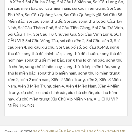
Lô Xiên 4 Soi Cầu ba Càng, Soi Cầu Lô Xiên ba, Soi Cầu Long An,
soi cau mien bac, soi cau mien nam, soi cau mien trung, Soi Cầu
Phú Yên, Soi Cầu Quảng Nam, Soi Cầu Quảng Ngãi, Soi Cầu Số
Miền Bắc, soi cầu song thủ đề, Soi cầu song thủ lô, Soi Cầu Tây
Ninh, Soi Cầu Thành Phố, Soi Cầu Tiền Giang, Soi Cầu Trà Vinh,
Soi Cầu TTH, Soi Cầu Từ Chuyên Gia, Soi Cầu Vĩnh Long, SOI
CẦU VIP, Soi Cầu Vũng Tàu, soi cầu xiên 2, Soi Cầu xiên 3, Soi
cầu xiên 4, soi cau xỉu chủ, Soi Cầu xổ số, Soi cầu XSMB, song
thu đề, song thủ đề chính xác, song thủ đề chuẩn, song thủ đề
hôm nay, song thủ đề miền bắc, song thủ lô chính xác, song thủ
lô chuẩn, song thủ lô hôm nay, song thủ lô kép miền bắc, song
thủ lô miền bắc, song thủ lô miền nam, song thu lo mien trung,
xien 2, xiên 2 miền nam, Xiên 2 Miền Trung, xiên 3, Xiên 3 Miền
Nam, Xiên 3 Miền Trung, xien 4, Xiên 4 Miền Nam, Xiên 4 Miền
Trung, xỉu chủ, xỉu chủ chính xác, xỉu chủ chuẩn, xỉu chủ hôm
nay, xíu chủ miền trung, Xíu Chủ Vip Miền Nam, XỈU CHỦ VIP
MIỀN TRUNG
Copyright © 2026
BA CÀNG VIP MIỀN BẮC – SOI CẦU BA CÀNG – 3CANG MB
.