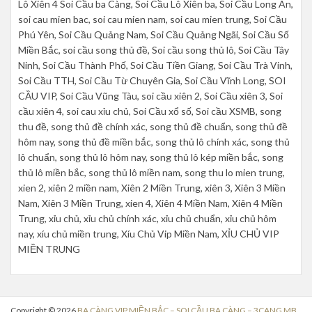
Lô Xiên 4 Soi Cầu ba Càng, Soi Cầu Lô Xiên ba, Soi Cầu Long An,
soi cau mien bac, soi cau mien nam, soi cau mien trung, Soi Cầu
Phú Yên, Soi Cầu Quảng Nam, Soi Cầu Quảng Ngãi, Soi Cầu Số
Miền Bắc, soi cầu song thủ đề, Soi cầu song thủ lô, Soi Cầu Tây
Ninh, Soi Cầu Thành Phố, Soi Cầu Tiền Giang, Soi Cầu Trà Vinh,
Soi Cầu TTH, Soi Cầu Từ Chuyên Gia, Soi Cầu Vĩnh Long, SOI
CẦU VIP, Soi Cầu Vũng Tàu, soi cầu xiên 2, Soi Cầu xiên 3, Soi
cầu xiên 4, soi cau xỉu chủ, Soi Cầu xổ số, Soi cầu XSMB, song
thu đề, song thủ đề chính xác, song thủ đề chuẩn, song thủ đề
hôm nay, song thủ đề miền bắc, song thủ lô chính xác, song thủ
lô chuẩn, song thủ lô hôm nay, song thủ lô kép miền bắc, song
thủ lô miền bắc, song thủ lô miền nam, song thu lo mien trung,
xien 2, xiên 2 miền nam, Xiên 2 Miền Trung, xiên 3, Xiên 3 Miền
Nam, Xiên 3 Miền Trung, xien 4, Xiên 4 Miền Nam, Xiên 4 Miền
Trung, xỉu chủ, xỉu chủ chính xác, xỉu chủ chuẩn, xỉu chủ hôm
nay, xíu chủ miền trung, Xíu Chủ Vip Miền Nam, XỈU CHỦ VIP
MIỀN TRUNG
Copyright © 2026
BA CÀNG VIP MIỀN BẮC – SOI CẦU BA CÀNG – 3CANG MB
.