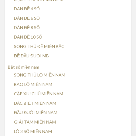
DÀN ĐỀ 4 SỐ
DÀN ĐỀ 6 SỐ
DÀN ĐỀ 8 SỐ
DÀN ĐỀ 10 SỐ
SONG THỦ ĐỀ MIỀN BẮC
ĐỀ ĐẦU ĐUÔI MB
Bắt số miền nam
SONG THỦ LÔ MIỀN NAM
BAO LÔ MIỀN NAM
CẶP XÍU CHỦ MIỀN NAM
ĐẶC BIỆT MIỀN NAM
ĐẦU ĐUÔI MIỀN NAM
GIẢI TÁM MIỀN NAM
LÔ 3 SỐ MIỀN NAM