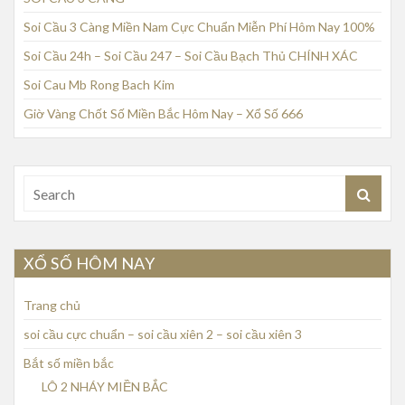
Soi Cầu 3 Càng Miền Nam Cực Chuẩn Miễn Phí Hôm Nay 100%
Soi Cầu 24h – Soi Cầu 247 – Soi Cầu Bạch Thủ CHÍNH XÁC
Soi Cau Mb Rong Bach Kim
Giờ Vàng Chốt Số Miền Bắc Hôm Nay – Xổ Số 666
XỔ SỐ HÔM NAY
Trang chủ
soi cầu cực chuẩn – soi cầu xiên 2 – soi cầu xiên 3
Bắt số miền bắc
LÔ 2 NHÁY MIỀN BẮC