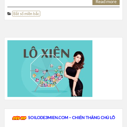
Read more
Bắt số miền bắc
SOILODE3MIEN.COM – CHIẾN THẮNG CHỦ LÔ