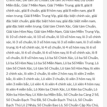
Miền Bắc, Giải 7 Miền Nam, Giải 7 Miền Trung, giải 8, giải 8
chính xác, giải 8 chuẩn, giải 8 hôm nay, giải 8 miền nam, giai 8
mien trung, Giải 8 Miền Trung Vip, giải đặc biệt chính xác, giải
đặc biệt chuẩn, giải đặc biệt hôm nay, giải đặc biệt miền nam,
giải đặc biệt miền trung, Giải tám Chính Xác, Giải tám Chuẩn,
Giải tám Hôm Nay, Giải tám Miền Nam, Giải tám Miền Trung Vip,
lô 10 số chính xác, lô 10 số chuẩn, lô 10 số hôm nay, lô 3 số chính
xác, lô 3 số chuẩn, lô 3 số hôm nay, lô 3 số miền nam, lô 3 số miền
trung, lô 4 số chính xác, lô 4 số chuẩn, lô 4 số hôm nay, lô 6 số
chính xác, lô 6 số chuẩn, lô 6 số hôm nay, lô 8 số chính xác, lô 8
số chuẩn, lô 8 số hôm nay, Lô ba Số Chính Xác, Lô ba Số Chuẩn,
Lô ba Số Hôm Nay, Lô ba Số Miền Nam, Lô ba Số Miền Trung, Lô
tám Số Chính Xác, Lô tám Số Chuẩn, Lô tám Số Hôm Nay, lô xiên
2 chính xác, lô xiên 2 chuẩn, lô xiên 2 hôm nay, lô xiên 2 miền
bắc, lô xiên 3 chính xác, Lô xiên 3 chuẩn, lô xiên 3 hôm nay, lô
xiên 3 miền bắc, Lô xiên 4, lô xiên 4 chính xác, Lô xiên 4 hôm nay,
lô xiên 4 miền bắc, Lô Xiên ba Chính Xác, Lô Xiên ba Chuẩn, Lô
Xiên ba Hôm Nay, Lô Xiên ba Miền Bắc, Số Chuẩn ba Càng 2 Số,
Số Chuẩn Bạch Thủ Đề, Số Chuẩn Bạch Thủ Lô, Số Chuẩn
Bạch Thủ Lô 2 Nháy, Số Chuẩn Bao Lô, Số Chuẩn Cặp Xỉu Chủ,