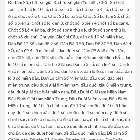
Đề tám Số, chốt số giải 8, chốt số giải đặc biệt, Chốt Số Giải
tám, chốt số lô 10 số, chốt số lô 3 số, chốt số lô 4 số, chốt số lô
6 số, chốt số lô 8 số, Chốt Số Lô ba Số, Chốt Số Lô tám Số, chốt
số lô xiên 2, chốt số lô xiên 3, chốt số lô xiên 4 chốt số ba càng,
Chốt Số Lô Xiên ba, chốt số song thủ đề, chốt số song thủ lô,
chốt số xỉu chủ, Chuyên Gia Soi Cầu, dàn đề 10 số miền bắc,
Dàn Đề 12 Số, dan đề 2 số, Dàn Đề 3 Số, Dàn Đề 30 Số, Dàn đề 4
SỐ, dàn đề 4 số miền bắc, dàn đề 6 số, Dàn đề 6 số miền Bắc,
dàn đề 8 số, dàn đề 8 số miền bắc, Dàn Đề tám Số Miền Bắc, dàn
lô 10 số miền bắc, Dàn Lô 2 Nháy, Dàn lô 3 số, dàn lô 4 số, Dàn lô
4 số miền bắc, Dàn Lô 5 Số, dan lo 6 so, dàn lô 6 số miền bắc, dàn
lô 8 số miền bắc, Dàn Lô tám Số Miền Bắc, đầu đuôi đặc biệt
miền trung, đầu đuôi giải 8 miền nam, đầu đuôi giải 8 miền trung,
đầu đuôi giải đặc biệt miền nam, Đầu Đuôi Giải tám Miền Nam,
Đầu Đuôi Giải tám Miền Trung, Đầu Đuôi Miền Nam, Đầu Đuôi
Miền Trung, đề 10 số chính xác, đề 10 số chuẩn, đề 10 số hôm
nay, đề 4 số chính xác, đề 4 số chuẩn, đề 4 số hôm nay, đề 6 số
chính xác, đề 6 số chuẩn, đề 6 số hôm nay, đề 8 số chính xác, đề
8 số chuẩn, đề 8 số hôm nay, đề đầu đuôi chính xác, đề đầu đuôi
chuẩn, đề đầu đuôi hôm nay, đề đầu đuôi miền bắc, Đề tám Số
Chính Xác, Đề tám Số Chuẩn, Đề tám Số Hôm Nay, Dự Đoán