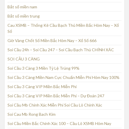
Bắt số miền nam
Bắt số miền trung
Cau XSMB – Thống Kê Cầu Bạch Thủ Miền Bắc Hôm Nay – Xổ
Số
Giờ Vàng Chốt Số Miền Bắc Hôm Nay – Xổ Số 666
Soi Cầu 24h – Soi Cầu 247 – Soi Cầu Bạch Thủ CHÍNH XÁC
SOI CẦU 3 CÀNG
Soi Cầu 3 Càng 3 Miền Tỷ Lệ Trúng 99%
Soi Cầu 3 Càng Miền Nam Cực Chuẩn Miễn Phí Hôm Nay 100%
Soi Cầu 3 Càng VIP Miền Bắc Miễn Phí
Soi Cầu 3 Càng VIP Miền Bắc Miễn Phí – Dự Đoán 247
Soi Cầu Mb Chính Xác Miễn Phí Soi Cầu Lô Chính Xác
Soi Cau Mb Rong Bach Kim
Soi Cầu Miền Bắc Chính Xác 100 – Cầu Lô XSMB Hôm Nay