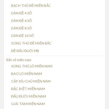
BẠCH THỦ ĐỀ MIỀN BẮC
DÀN ĐỀ 4 SỐ
DÀN ĐỀ 6 SỐ
DÀN ĐỀ 8 SỐ
DÀN ĐỀ 10 SỐ
SONG THỦ ĐỀ MIỀN BẮC
ĐỀ ĐẦU ĐUÔI MB
Bắt số miền nam
SONG THỦ LÔ MIỀN NAM
BAO LÔ MIỀN NAM
CẶP XÍU CHỦ MIỀN NAM
ĐẶC BIỆT MIỀN NAM
ĐẦU ĐUÔI MIỀN NAM
GIẢI TÁM MIỀN NAM