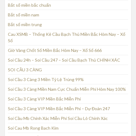
Bắt số miền bắc chuẩn
Bắt số miền nam
Bắt số miền trung
Cau XSMB – Thống Kê Cầu Bạch Thủ Miền Bắc Hôm Nay – Xổ
Số
Giờ Vàng Chốt Số Miền Bắc Hôm Nay – Xổ Số 666
Soi Cầu 24h – Soi Cầu 247 – Soi Cầu Bạch Thủ CHÍNH XÁC
SOI CẦU 3 CÀNG
Soi Cầu 3 Càng 3 Miền Tỷ Lệ Trúng 99%
Soi Cầu 3 Càng Miền Nam Cực Chuẩn Miễn Phí Hôm Nay 100%
Soi Cầu 3 Càng VIP Miền Bắc Miễn Phí
Soi Cầu 3 Càng VIP Miền Bắc Miễn Phí – Dự Đoán 247
Soi Cầu Mb Chính Xác Miễn Phí Soi Cầu Lô Chính Xác
Soi Cau Mb Rong Bach Kim