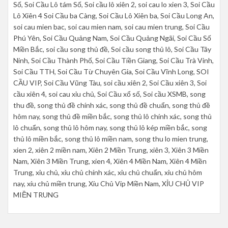
Số, Soi Cầu Lô tám Số, Soi cầu lô xiên 2, soi cau lo xien 3, Soi Cầu
Lô Xiên 4 Soi Cầu ba Càng, Soi Cầu Lô Xiên ba, Soi Cầu Long An,
soi cau mien bac, soi cau mien nam, soi cau mien trung, Soi Cầu
Phú Yên, Soi Cầu Quảng Nam, Soi Cầu Quảng Ngãi, Soi Cầu Số
Miền Bắc, soi cầu song thủ đề, Soi cầu song thủ lô, Soi Cầu Tây
Ninh, Soi Cầu Thành Phố, Soi Cầu Tiền Giang, Soi Cầu Trà Vinh,
Soi Cầu TTH, Soi Cầu Từ Chuyên Gia, Soi Cầu Vĩnh Long, SOI
CẦU VIP, Soi Cầu Vũng Tàu, soi cầu xiên 2, Soi Cầu xiên 3, Soi
cầu xiên 4, soi cau xỉu chủ, Soi Cầu xổ số, Soi cầu XSMB, song
thu đề, song thủ đề chính xác, song thủ đề chuẩn, song thủ đề
hôm nay, song thủ đề miền bắc, song thủ lô chính xác, song thủ
lô chuẩn, song thủ lô hôm nay, song thủ lô kép miền bắc, song
thủ lô miền bắc, song thủ lô miền nam, song thu lo mien trung,
xien 2, xiên 2 miền nam, Xiên 2 Miền Trung, xiên 3, Xiên 3 Miền
Nam, Xiên 3 Miền Trung, xien 4, Xiên 4 Miền Nam, Xiên 4 Miền
Trung, xỉu chủ, xỉu chủ chính xác, xỉu chủ chuẩn, xỉu chủ hôm
nay, xíu chủ miền trung, Xíu Chủ Vip Miền Nam, XỈU CHỦ VIP
MIỀN TRUNG