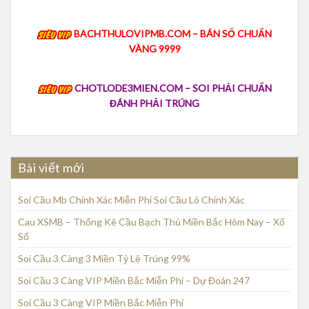
BACHTHULOVIPMB.COM – BÁN SỐ CHUẨN
VÀNG 9999
CHOTLODE3MIEN.COM – SOI PHẢI CHUẨN
ĐÁNH PHẢI TRÚNG
Bài viết mới
Soi Cầu Mb Chính Xác Miễn Phí Soi Cầu Lô Chính Xác
Cau XSMB – Thống Kê Cầu Bạch Thủ Miền Bắc Hôm Nay – Xổ
Số
Soi Cầu 3 Càng 3 Miền Tỷ Lệ Trúng 99%
Soi Cầu 3 Càng VIP Miền Bắc Miễn Phí – Dự Đoán 247
Soi Cầu 3 Càng VIP Miền Bắc Miễn Phí