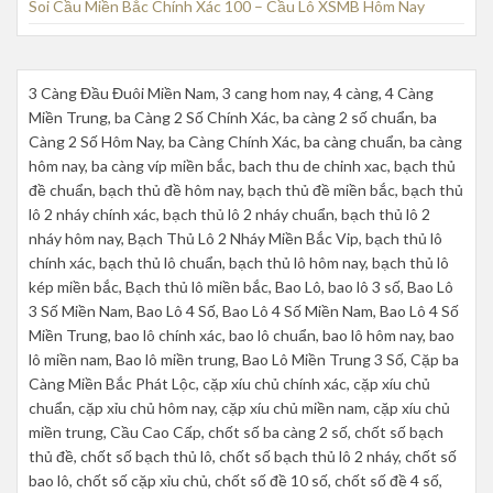
Soi Cầu Miền Bắc Chính Xác 100 – Cầu Lô XSMB Hôm Nay
3 Càng Đầu Đuôi Miền Nam, 3 cang hom nay, 4 càng, 4 Càng
Miền Trung, ba Càng 2 Số Chính Xác, ba càng 2 số chuẩn, ba
Càng 2 Số Hôm Nay, ba Càng Chính Xác, ba càng chuẩn, ba càng
hôm nay, ba càng víp miền bắc, bach thu de chinh xac, bạch thủ
đề chuẩn, bạch thủ đề hôm nay, bạch thủ đề miền bắc, bạch thủ
lô 2 nháy chính xác, bạch thủ lô 2 nháy chuẩn, bạch thủ lô 2
nháy hôm nay, Bạch Thủ Lô 2 Nháy Miền Bắc Vip, bạch thủ lô
chính xác, bạch thủ lô chuẩn, bạch thủ lô hôm nay, bạch thủ lô
kép miền bắc, Bạch thủ lô miền bắc, Bao Lô, bao lô 3 số, Bao Lô
3 Số Miền Nam, Bao Lô 4 Số, Bao Lô 4 Số Miền Nam, Bao Lô 4 Số
Miền Trung, bao lô chính xác, bao lô chuẩn, bao lô hôm nay, bao
lô miền nam, Bao lô miền trung, Bao Lô Miền Trung 3 Số, Cặp ba
Càng Miền Bắc Phát Lộc, cặp xíu chủ chính xác, cặp xíu chủ
chuẩn, cặp xỉu chủ hôm nay, cặp xíu chủ miền nam, cặp xíu chủ
miền trung, Cầu Cao Cấp, chốt số ba càng 2 số, chốt số bạch
thủ đề, chốt số bạch thủ lô, chốt số bạch thủ lô 2 nháy, chốt số
bao lô, chốt số cặp xỉu chủ, chốt số đề 10 số, chốt số đề 4 số,