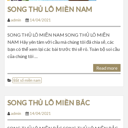
SONG THỦ LÔ MIỀN NAM
admin
14/04/2021
SONG THỦ LÔ MIỀN NAM SONG THỦ LÔ MIỀN
NAM Hãy yên tâm với cầu mà chúng tôi đã chia sẻ, các
bạn có thể xem lại các bài trước thì sẽ rõ. Toàn bộ soi cầu
của chúng tôi …
Read more
Bắt số miền nam
SONG THỦ LÔ MIỀN BẮC
admin
14/04/2021