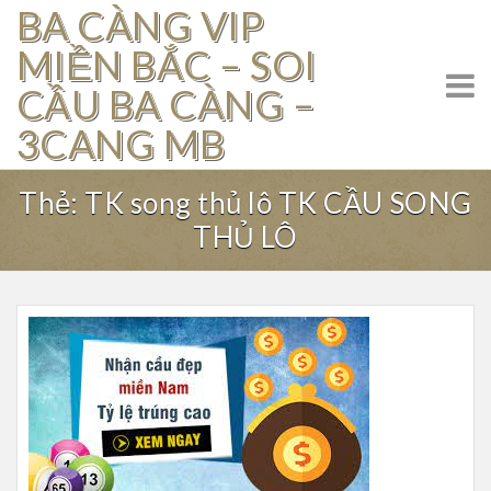
BA CÀNG VIP
Skip
to
MIỀN BẮC – SOI
content
CẦU BA CÀNG –
3CANG MB
Thẻ:
TK song thủ lô TK CẦU SONG
THỦ LÔ