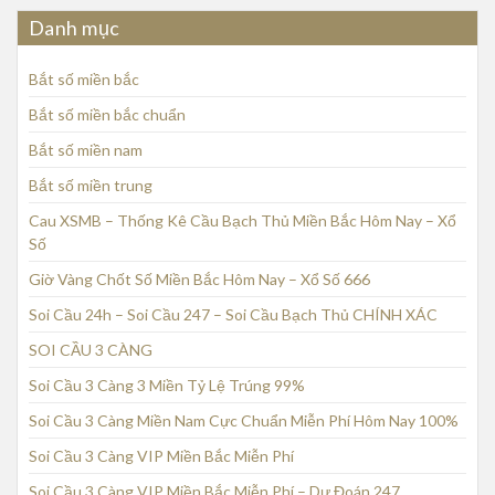
Danh mục
Bắt số miền bắc
Bắt số miền bắc chuẩn
Bắt số miền nam
Bắt số miền trung
Cau XSMB – Thống Kê Cầu Bạch Thủ Miền Bắc Hôm Nay – Xổ
Số
Giờ Vàng Chốt Số Miền Bắc Hôm Nay – Xổ Số 666
Soi Cầu 24h – Soi Cầu 247 – Soi Cầu Bạch Thủ CHÍNH XÁC
SOI CẦU 3 CÀNG
Soi Cầu 3 Càng 3 Miền Tỷ Lệ Trúng 99%
Soi Cầu 3 Càng Miền Nam Cực Chuẩn Miễn Phí Hôm Nay 100%
Soi Cầu 3 Càng VIP Miền Bắc Miễn Phí
Soi Cầu 3 Càng VIP Miền Bắc Miễn Phí – Dự Đoán 247