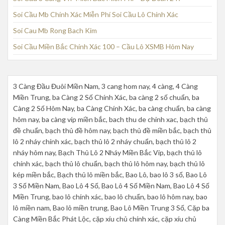
Soi Cầu Mb Chính Xác Miễn Phí Soi Cầu Lô Chính Xác
Soi Cau Mb Rong Bach Kim
Soi Cầu Miền Bắc Chính Xác 100 – Cầu Lô XSMB Hôm Nay
3 Càng Đầu Đuôi Miền Nam, 3 cang hom nay, 4 càng, 4 Càng
Miền Trung, ba Càng 2 Số Chính Xác, ba càng 2 số chuẩn, ba
Càng 2 Số Hôm Nay, ba Càng Chính Xác, ba càng chuẩn, ba càng
hôm nay, ba càng víp miền bắc, bach thu de chinh xac, bạch thủ
đề chuẩn, bạch thủ đề hôm nay, bạch thủ đề miền bắc, bạch thủ
lô 2 nháy chính xác, bạch thủ lô 2 nháy chuẩn, bạch thủ lô 2
nháy hôm nay, Bạch Thủ Lô 2 Nháy Miền Bắc Vip, bạch thủ lô
chính xác, bạch thủ lô chuẩn, bạch thủ lô hôm nay, bạch thủ lô
kép miền bắc, Bạch thủ lô miền bắc, Bao Lô, bao lô 3 số, Bao Lô
3 Số Miền Nam, Bao Lô 4 Số, Bao Lô 4 Số Miền Nam, Bao Lô 4 Số
Miền Trung, bao lô chính xác, bao lô chuẩn, bao lô hôm nay, bao
lô miền nam, Bao lô miền trung, Bao Lô Miền Trung 3 Số, Cặp ba
Càng Miền Bắc Phát Lộc, cặp xíu chủ chính xác, cặp xíu chủ