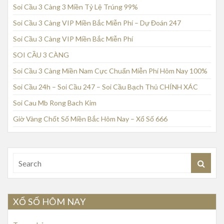
Soi Cầu 3 Càng 3 Miền Tỷ Lệ Trúng 99%
Soi Cầu 3 Càng VIP Miền Bắc Miễn Phí – Dự Đoán 247
Soi Cầu 3 Càng VIP Miền Bắc Miễn Phí
SOI CẦU 3 CÀNG
Soi Cầu 3 Càng Miền Nam Cực Chuẩn Miễn Phí Hôm Nay 100%
Soi Cầu 24h – Soi Cầu 247 – Soi Cầu Bạch Thủ CHÍNH XÁC
Soi Cau Mb Rong Bach Kim
Giờ Vàng Chốt Số Miền Bắc Hôm Nay – Xổ Số 666
XỔ SỐ HÔM NAY