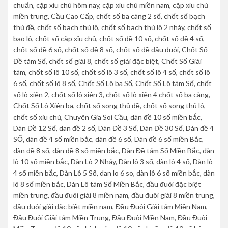
chuẩn, cặp xỉu chủ hôm nay, cặp xíu chủ miền nam, cặp xíu chủ
miền trung, Cầu Cao Cấp, chốt số ba càng 2 số, chốt số bạch
thủ đề, chốt số bạch thủ lô, chốt số bạch thủ lô 2 nháy, chốt số
bao lô, chốt số cặp xỉu chủ, chốt số đề 10 số, chốt số đề 4 số,
chốt số đề 6 số, chốt số đề 8 số, chốt số đề đầu đuôi, Chốt Số
Đề tám Số, chốt số giải 8, chốt số giải đặc biệt, Chốt Số Giải
tám, chốt số lô 10 số, chốt số lô 3 số, chốt số lô 4 số, chốt số lô
6 số, chốt số lô 8 số, Chốt Số Lô ba Số, Chốt Số Lô tám Số, chốt
số lô xiên 2, chốt số lô xiên 3, chốt số lô xiên 4 chốt số ba càng,
Chốt Số Lô Xiên ba, chốt số song thủ đề, chốt số song thủ lô,
chốt số xỉu chủ, Chuyên Gia Soi Cầu, dàn đề 10 số miền bắc,
Dàn Đề 12 Số, dan đề 2 số, Dàn Đề 3 Số, Dàn Đề 30 Số, Dàn đề 4
SỐ, dàn đề 4 số miền bắc, dàn đề 6 số, Dàn đề 6 số miền Bắc,
dàn đề 8 số, dàn đề 8 số miền bắc, Dàn Đề tám Số Miền Bắc, dàn
lô 10 số miền bắc, Dàn Lô 2 Nháy, Dàn lô 3 số, dàn lô 4 số, Dàn lô
4 số miền bắc, Dàn Lô 5 Số, dan lo 6 so, dàn lô 6 số miền bắc, dàn
lô 8 số miền bắc, Dàn Lô tám Số Miền Bắc, đầu đuôi đặc biệt
miền trung, đầu đuôi giải 8 miền nam, đầu đuôi giải 8 miền trung,
đầu đuôi giải đặc biệt miền nam, Đầu Đuôi Giải tám Miền Nam,
Đầu Đuôi Giải tám Miền Trung, Đầu Đuôi Miền Nam, Đầu Đuôi