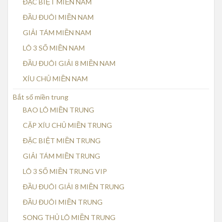
ĐẶC BIỆT MIỀN NAM
ĐẦU ĐUÔI MIỀN NAM
GIẢI TÁM MIỀN NAM
LÔ 3 SỐ MIỀN NAM
ĐẦU ĐUÔI GIẢI 8 MIỀN NAM
XÍU CHỦ MIỀN NAM
Bắt số miền trung
BAO LÔ MIỀN TRUNG
CẶP XÍU CHỦ MIỀN TRUNG
ĐẶC BIỆT MIỀN TRUNG
GIẢI TÁM MIỀN TRUNG
LÔ 3 SỐ MIỀN TRUNG VIP
ĐẦU ĐUÔI GIẢI 8 MIỀN TRUNG
ĐẦU ĐUÔI MIỀN TRUNG
SONG THỦ LÔ MIỀN TRUNG