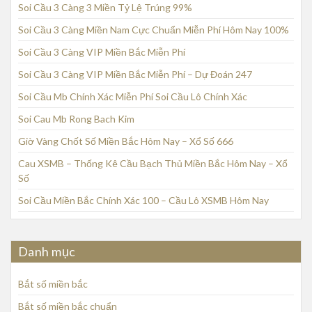
Soi Cầu 3 Càng 3 Miền Tỷ Lệ Trúng 99%
Soi Cầu 3 Càng Miền Nam Cực Chuẩn Miễn Phí Hôm Nay 100%
Soi Cầu 3 Càng VIP Miền Bắc Miễn Phí
Soi Cầu 3 Càng VIP Miền Bắc Miễn Phí – Dự Đoán 247
Soi Cầu Mb Chính Xác Miễn Phí Soi Cầu Lô Chính Xác
Soi Cau Mb Rong Bach Kim
Giờ Vàng Chốt Số Miền Bắc Hôm Nay – Xổ Số 666
Cau XSMB – Thống Kê Cầu Bạch Thủ Miền Bắc Hôm Nay – Xổ
Số
Soi Cầu Miền Bắc Chính Xác 100 – Cầu Lô XSMB Hôm Nay
Danh mục
Bắt số miền bắc
Bắt số miền bắc chuẩn