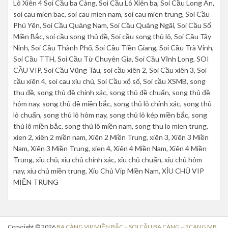
Lô Xiên 4 Soi Cầu ba Càng, Soi Cầu Lô Xiên ba, Soi Cầu Long An,
soi cau mien bac, soi cau mien nam, soi cau mien trung, Soi Cầu
Phú Yên, Soi Cầu Quảng Nam, Soi Cầu Quảng Ngãi, Soi Cầu Số
Miền Bắc, soi cầu song thủ đề, Soi cầu song thủ lô, Soi Cầu Tây
Ninh, Soi Cầu Thành Phố, Soi Cầu Tiền Giang, Soi Cầu Trà Vinh,
Soi Cầu TTH, Soi Cầu Từ Chuyên Gia, Soi Cầu Vĩnh Long, SOI
CẦU VIP, Soi Cầu Vũng Tàu, soi cầu xiên 2, Soi Cầu xiên 3, Soi
cầu xiên 4, soi cau xỉu chủ, Soi Cầu xổ số, Soi cầu XSMB, song
thu đề, song thủ đề chính xác, song thủ đề chuẩn, song thủ đề
hôm nay, song thủ đề miền bắc, song thủ lô chính xác, song thủ
lô chuẩn, song thủ lô hôm nay, song thủ lô kép miền bắc, song
thủ lô miền bắc, song thủ lô miền nam, song thu lo mien trung,
xien 2, xiên 2 miền nam, Xiên 2 Miền Trung, xiên 3, Xiên 3 Miền
Nam, Xiên 3 Miền Trung, xien 4, Xiên 4 Miền Nam, Xiên 4 Miền
Trung, xỉu chủ, xỉu chủ chính xác, xỉu chủ chuẩn, xỉu chủ hôm
nay, xíu chủ miền trung, Xíu Chủ Vip Miền Nam, XỈU CHỦ VIP
MIỀN TRUNG
Copyright © 2026
BA CÀNG VIP MIỀN BẮC – SOI CẦU BA CÀNG – 3CANG MB
.