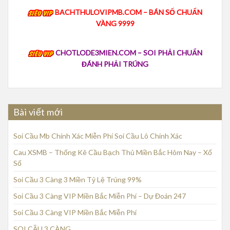
BACHTHULOVIPMB.COM – BÁN SỐ CHUẨN
VÀNG 9999
CHOTLODE3MIEN.COM – SOI PHẢI CHUẨN
ĐÁNH PHẢI TRÚNG
Bài viết mới
Soi Cầu Mb Chính Xác Miễn Phí Soi Cầu Lô Chính Xác
Cau XSMB – Thống Kê Cầu Bạch Thủ Miền Bắc Hôm Nay – Xổ
Số
Soi Cầu 3 Càng 3 Miền Tỷ Lệ Trúng 99%
Soi Cầu 3 Càng VIP Miền Bắc Miễn Phí – Dự Đoán 247
Soi Cầu 3 Càng VIP Miền Bắc Miễn Phí
SOI CẦU 3 CÀNG