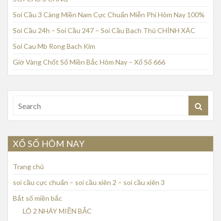
Soi Cầu 3 Càng Miền Nam Cực Chuẩn Miễn Phí Hôm Nay 100%
Soi Cầu 24h – Soi Cầu 247 – Soi Cầu Bạch Thủ CHÍNH XÁC
Soi Cau Mb Rong Bach Kim
Giờ Vàng Chốt Số Miền Bắc Hôm Nay – Xổ Số 666
XỔ SỐ HÔM NAY
Trang chủ
soi cầu cực chuẩn – soi cầu xiên 2 – soi cầu xiên 3
Bắt số miền bắc
LÔ 2 NHÁY MIỀN BẮC