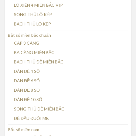
LÔ XIÊN 4 MIỀN BẮC VIP
SONG THỦ LÔ KÉP
BẠCH THỦ LÔ KÉP
Bắt số miền bắc chuẩn
CẶP 3 CÀNG
BA CÀNG MIỀN BẮC
BẠCH THỦ ĐỀ MIỀN BẮC
DÀN ĐỀ 4 SỐ
DÀN ĐỀ 6 SỐ
DÀN ĐỀ 8 SỐ
DÀN ĐỀ 10 SỐ
SONG THỦ ĐỀ MIỀN BẮC
ĐỀ ĐẦU ĐUÔI MB
Bắt số miền nam