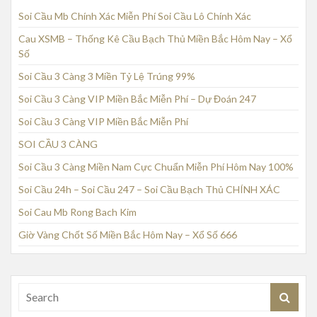
Soi Cầu Mb Chính Xác Miễn Phí Soi Cầu Lô Chính Xác
Cau XSMB – Thống Kê Cầu Bạch Thủ Miền Bắc Hôm Nay – Xổ
Số
Soi Cầu 3 Càng 3 Miền Tỷ Lệ Trúng 99%
Soi Cầu 3 Càng VIP Miền Bắc Miễn Phí – Dự Đoán 247
Soi Cầu 3 Càng VIP Miền Bắc Miễn Phí
SOI CẦU 3 CÀNG
Soi Cầu 3 Càng Miền Nam Cực Chuẩn Miễn Phí Hôm Nay 100%
Soi Cầu 24h – Soi Cầu 247 – Soi Cầu Bạch Thủ CHÍNH XÁC
Soi Cau Mb Rong Bach Kim
Giờ Vàng Chốt Số Miền Bắc Hôm Nay – Xổ Số 666