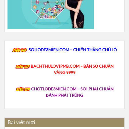
SOILODE3MIEN.COM – CHIẾN THẮNG CHỦ LÔ
BACHTHULOVIPMB.COM – BÁN SỐ CHUẨN
VÀNG 9999
CHOTLODE3MIEN.COM – SOI PHẢI CHUẨN
ĐÁNH PHẢI TRÚNG
Bài viết mới