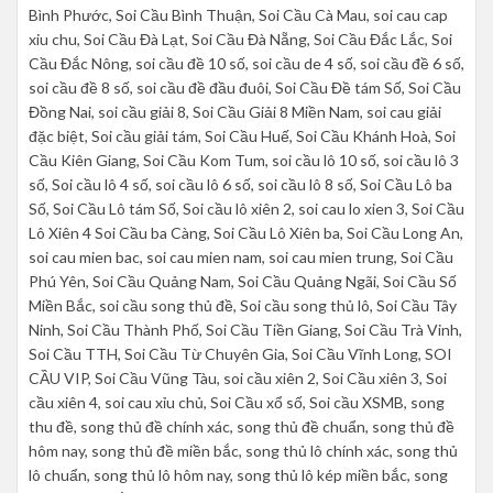
Bình Phước, Soi Cầu Bình Thuận, Soi Cầu Cà Mau, soi cau cap
xiu chu, Soi Cầu Đà Lạt, Soi Cầu Đà Nẵng, Soi Cầu Đắc Lắc, Soi
Cầu Đắc Nông, soi cầu đề 10 số, soi cầu de 4 số, soi cầu đề 6 số,
soi cầu đề 8 số, soi cầu đề đầu đuôi, Soi Cầu Đề tám Số, Soi Cầu
Đồng Nai, soi cầu giải 8, Soi Cầu Giải 8 Miền Nam, soi cau giải
đặc biệt, Soi cầu giải tám, Soi Cầu Huế, Soi Cầu Khánh Hoà, Soi
Cầu Kiên Giang, Soi Cầu Kom Tum, soi cầu lô 10 số, soi cầu lô 3
số, Soi cầu lô 4 số, soi cầu lô 6 số, soi cầu lô 8 số, Soi Cầu Lô ba
Số, Soi Cầu Lô tám Số, Soi cầu lô xiên 2, soi cau lo xien 3, Soi Cầu
Lô Xiên 4 Soi Cầu ba Càng, Soi Cầu Lô Xiên ba, Soi Cầu Long An,
soi cau mien bac, soi cau mien nam, soi cau mien trung, Soi Cầu
Phú Yên, Soi Cầu Quảng Nam, Soi Cầu Quảng Ngãi, Soi Cầu Số
Miền Bắc, soi cầu song thủ đề, Soi cầu song thủ lô, Soi Cầu Tây
Ninh, Soi Cầu Thành Phố, Soi Cầu Tiền Giang, Soi Cầu Trà Vinh,
Soi Cầu TTH, Soi Cầu Từ Chuyên Gia, Soi Cầu Vĩnh Long, SOI
CẦU VIP, Soi Cầu Vũng Tàu, soi cầu xiên 2, Soi Cầu xiên 3, Soi
cầu xiên 4, soi cau xỉu chủ, Soi Cầu xổ số, Soi cầu XSMB, song
thu đề, song thủ đề chính xác, song thủ đề chuẩn, song thủ đề
hôm nay, song thủ đề miền bắc, song thủ lô chính xác, song thủ
lô chuẩn, song thủ lô hôm nay, song thủ lô kép miền bắc, song