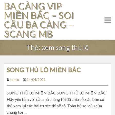
BA CÀNG VIP
Skip
to
MIỀN BẮC – SOI
content
CẦU BA CÀNG –
3CANG MB
Thẻ:
xem song thủ lô
SONG THỦ LÔ MIỀN BẮC
admin
14/04/2021
SONG THỦ LÔ MIỀN BẮC SONG THỦ LÔ MIỀN BẮC
Hãy yên tâm với cầu mà chúng tôi đã chia sẻ, các bạn có
thể xem lại các bài trước thì sẽ rõ. Toàn bộ soi cầu của
chúng tôi …