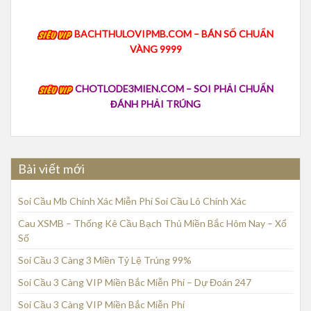
BACHTHULOVIPMB.COM – BÁN SỐ CHUẨN
VÀNG 9999
CHOTLODE3MIEN.COM – SOI PHẢI CHUẨN
ĐÁNH PHẢI TRÚNG
Bài viết mới
Soi Cầu Mb Chính Xác Miễn Phí Soi Cầu Lô Chính Xác
Cau XSMB – Thống Kê Cầu Bạch Thủ Miền Bắc Hôm Nay – Xổ
Số
Soi Cầu 3 Càng 3 Miền Tỷ Lệ Trúng 99%
Soi Cầu 3 Càng VIP Miền Bắc Miễn Phí – Dự Đoán 247
Soi Cầu 3 Càng VIP Miền Bắc Miễn Phí