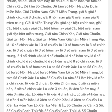
chuẩn, đề đầu đuôi hôm nay, đề đầu đuôi miền bắc, Đề tám Số
Chính Xác, Đề tám Số Chuẩn, Đề tám Số Hôm Nay, Dự Đoán
Miền Bắc, Giải 7 Miền Nam, Giải 7 Miền Trung, giải 8, giải 8
chính xác, giải 8 chuẩn, giải 8 hôm nay, giải 8 miền nam, giai 8
mien trung, Giải 8 Miền Trung Vip, giải đặc biệt chính xác, giải
đặc biệt chuẩn, giải đặc biệt hôm nay, giải đặc biệt miền nam,
giải đặc biệt miền trung, Giải tám Chính Xác, Giải tám Chuẩn,
Giải tám Hôm Nay, Giải tám Miền Nam, Giải tám Miền Trung Vip,
lô 10 số chính xác, lô 10 số chuẩn, lô 10 số hôm nay, lô 3 số chính
xác, lô 3 số chuẩn, lô 3 số hôm nay, lô 3 số miền nam, lô 3 số miền
trung, lô 4 số chính xác, lô 4 số chuẩn, lô 4 số hôm nay, lô 6 số
chính xác, lô 6 số chuẩn, lô 6 số hôm nay, lô 8 số chính xác, lô 8
số chuẩn, lô 8 số hôm nay, Lô ba Số Chính Xác, Lô ba Số Chuẩn,
Lô ba Số Hôm Nay, Lô ba Số Miền Nam, Lô ba Số Miền Trung, Lô
tám Số Chính Xác, Lô tám Số Chuẩn, Lô tám Số Hôm Nay, lô xiên
2 chính xác, lô xiên 2 chuẩn, lô xiên 2 hôm nay, lô xiên 2 miền
bắc, lô xiên 3 chính xác, Lô xiên 3 chuẩn, lô xiên 3 hôm nay, lô
xiên 3 miền bắc, Lô xiên 4, lô xiên 4 chính xác, Lô xiên 4 hôm nay,
lô xiên 4 miền bắc, Lô Xiên ba Chính Xác, Lô Xiên ba Chuẩn, Lô
Xiên ba Hôm Nay, Lô Xiên ba Miền Bắc, Số Chuẩn ba Càng 2 Số,
Số Chuẩn Bạch Thủ Đề, Số Chuẩn Bạch Thủ Lô, Số Chuẩn