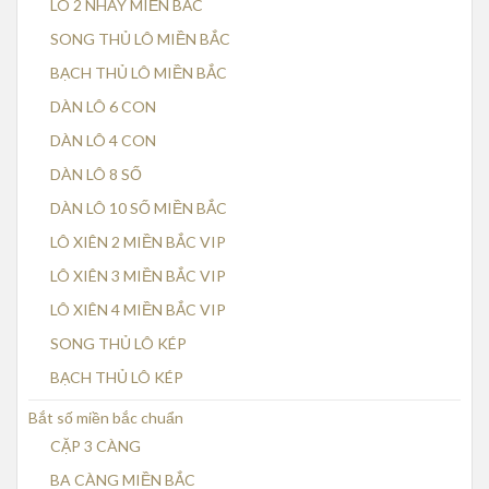
LÔ 2 NHÁY MIỀN BẮC
SONG THỦ LÔ MIỀN BẮC
BẠCH THỦ LÔ MIỀN BẮC
DÀN LÔ 6 CON
DÀN LÔ 4 CON
DÀN LÔ 8 SỐ
DÀN LÔ 10 SỐ MIỀN BẮC
LÔ XIÊN 2 MIỀN BẮC VIP
LÔ XIÊN 3 MIỀN BẮC VIP
LÔ XIÊN 4 MIỀN BẮC VIP
SONG THỦ LÔ KÉP
BẠCH THỦ LÔ KÉP
Bắt số miền bắc chuẩn
CẶP 3 CÀNG
BA CÀNG MIỀN BẮC