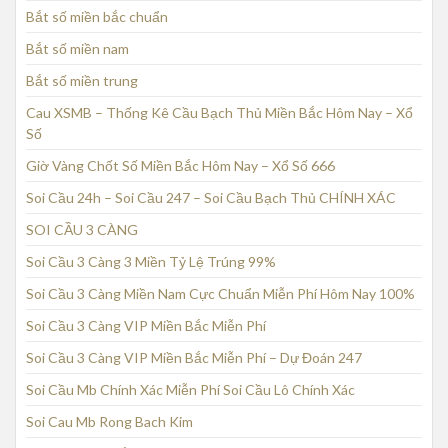
Bắt số miền bắc chuẩn
Bắt số miền nam
Bắt số miền trung
Cau XSMB – Thống Kê Cầu Bạch Thủ Miền Bắc Hôm Nay – Xổ
Số
Giờ Vàng Chốt Số Miền Bắc Hôm Nay – Xổ Số 666
Soi Cầu 24h – Soi Cầu 247 – Soi Cầu Bạch Thủ CHÍNH XÁC
SOI CẦU 3 CÀNG
Soi Cầu 3 Càng 3 Miền Tỷ Lệ Trúng 99%
Soi Cầu 3 Càng Miền Nam Cực Chuẩn Miễn Phí Hôm Nay 100%
Soi Cầu 3 Càng VIP Miền Bắc Miễn Phí
Soi Cầu 3 Càng VIP Miền Bắc Miễn Phí – Dự Đoán 247
Soi Cầu Mb Chính Xác Miễn Phí Soi Cầu Lô Chính Xác
Soi Cau Mb Rong Bach Kim