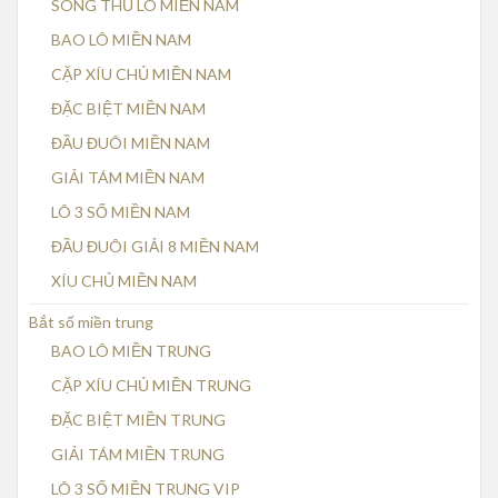
SONG THỦ LÔ MIỀN NAM
BAO LÔ MIỀN NAM
CẶP XÍU CHỦ MIỀN NAM
ĐẶC BIỆT MIỀN NAM
ĐẦU ĐUÔI MIỀN NAM
GIẢI TÁM MIỀN NAM
LÔ 3 SỐ MIỀN NAM
ĐẦU ĐUÔI GIẢI 8 MIỀN NAM
XÍU CHỦ MIỀN NAM
Bắt số miền trung
BAO LÔ MIỀN TRUNG
CẶP XÍU CHỦ MIỀN TRUNG
ĐẶC BIỆT MIỀN TRUNG
GIẢI TÁM MIỀN TRUNG
LÔ 3 SỐ MIỀN TRUNG VIP