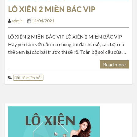
LÔ XIÊN 2 MIỀN BẮC VIP
admin
14/04/2021
LÔ XIÊN 2 MIỀN BẮC VIP LÔ XIÊN 2 MIỀN BẮC VIP
Hãy yên tâm với cầu mà chúng tôi đã chia sẻ, các bạn có
thể xem lại các bài trước thì sẽ rõ. Toàn bộ soi cầu của …
Read more
Bắt số miền bắc