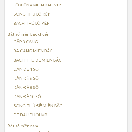
LÔ XIÊN 4 MIỀN BẮC VIP
SONG THỦ LÔ KÉP
BẠCH THỦ LÔ KÉP
Bắt số miền bắc chuẩn
CẶP 3 CÀNG
BA CÀNG MIỀN BẮC
BẠCH THỦ ĐỀ MIỀN BẮC
DÀN ĐỀ 4 SỐ
DÀN ĐỀ 6 SỐ
DÀN ĐỀ 8 SỐ
DÀN ĐỀ 10 SỐ
SONG THỦ ĐỀ MIỀN BẮC
ĐỀ ĐẦU ĐUÔI MB
Bắt số miền nam