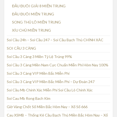
ĐẦU ĐUÔI GIẢI 8 MIỀN TRUNG
ĐẦU ĐUÔI MIỀN TRUNG
SONG THỦ LÔ MIỀN TRUNG
XÍU CHỦ MIỀN TRUNG
Soi Cầu 24h – Soi Cầu 247 – Soi Cầu Bạch Thủ CHÍNH XÁC
SOI CẦU 3 CÀNG
Soi Cầu 3 Càng 3 Miền Tỷ Lệ Trúng 99%
Soi Cầu 3 Càng Miền Nam Cực Chuẩn Miễn Phí Hôm Nay 100%
Soi Cầu 3 Càng VIP Miền Bắc Miễn Phí
Soi Cầu 3 Càng VIP Miền Bắc Miễn Phí – Dự Đoán 247
Soi Cầu Mb Chính Xác Miễn Phí Soi Cầu Lô Chính Xác
Soi Cau Mb Rong Bach Kim
Giờ Vàng Chốt Số Miền Bắc Hôm Nay – Xổ Số 666
Cau XSMB – Thống Kê Cầu Bạch Thủ Miền Bắc Hôm Nay – Xổ