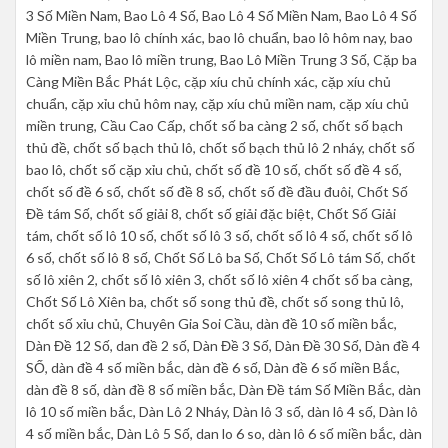
3 Số Miền Nam, Bao Lô 4 Số, Bao Lô 4 Số Miền Nam, Bao Lô 4 Số
Miền Trung, bao lô chính xác, bao lô chuẩn, bao lô hôm nay, bao
lô miền nam, Bao lô miền trung, Bao Lô Miền Trung 3 Số, Cặp ba
Càng Miền Bắc Phát Lộc, cặp xíu chủ chính xác, cặp xíu chủ
chuẩn, cặp xỉu chủ hôm nay, cặp xíu chủ miền nam, cặp xíu chủ
miền trung, Cầu Cao Cấp, chốt số ba càng 2 số, chốt số bạch
thủ đề, chốt số bạch thủ lô, chốt số bạch thủ lô 2 nháy, chốt số
bao lô, chốt số cặp xỉu chủ, chốt số đề 10 số, chốt số đề 4 số,
chốt số đề 6 số, chốt số đề 8 số, chốt số đề đầu đuôi, Chốt Số
Đề tám Số, chốt số giải 8, chốt số giải đặc biệt, Chốt Số Giải
tám, chốt số lô 10 số, chốt số lô 3 số, chốt số lô 4 số, chốt số lô
6 số, chốt số lô 8 số, Chốt Số Lô ba Số, Chốt Số Lô tám Số, chốt
số lô xiên 2, chốt số lô xiên 3, chốt số lô xiên 4 chốt số ba càng,
Chốt Số Lô Xiên ba, chốt số song thủ đề, chốt số song thủ lô,
chốt số xỉu chủ, Chuyên Gia Soi Cầu, dàn đề 10 số miền bắc,
Dàn Đề 12 Số, dan đề 2 số, Dàn Đề 3 Số, Dàn Đề 30 Số, Dàn đề 4
SỐ, dàn đề 4 số miền bắc, dàn đề 6 số, Dàn đề 6 số miền Bắc,
dàn đề 8 số, dàn đề 8 số miền bắc, Dàn Đề tám Số Miền Bắc, dàn
lô 10 số miền bắc, Dàn Lô 2 Nháy, Dàn lô 3 số, dàn lô 4 số, Dàn lô
4 số miền bắc, Dàn Lô 5 Số, dan lo 6 so, dàn lô 6 số miền bắc, dàn