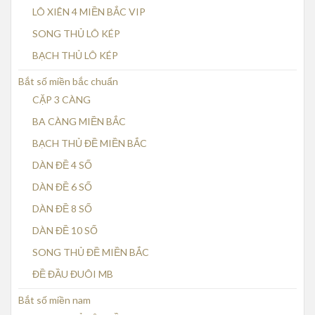
LÔ XIÊN 4 MIỀN BẮC VIP
SONG THỦ LÔ KÉP
BẠCH THỦ LÔ KÉP
Bắt số miền bắc chuẩn
CẶP 3 CÀNG
BA CÀNG MIỀN BẮC
BẠCH THỦ ĐỀ MIỀN BẮC
DÀN ĐỀ 4 SỐ
DÀN ĐỀ 6 SỐ
DÀN ĐỀ 8 SỐ
DÀN ĐỀ 10 SỐ
SONG THỦ ĐỀ MIỀN BẮC
ĐỀ ĐẦU ĐUÔI MB
Bắt số miền nam