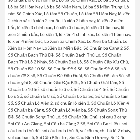
Lô ba Số Hôm Nay, Lô ba Số Miền Nam, Lô ba Số Miền Trung, Lô
tám Số Chính Xác, Lô tám Số Chuẩn, Lô tám Số Hôm Nay, lô xiên
2 chính xác, lô xiên 2 chuẩn, lô xiên 2 hôm nay, lô xiên 2 miền
bắc, lô xiên 3 chính xác, Lô xiên 3 chuẩn, lô xiên 3 hôm nay, lô
xiên 3 miền bắc, Lô xiên 4, lô xiên 4 chính xác, Lô xiên 4 hôm nay,
lô xiên 4 miền bắc, Lô Xiên ba Chính Xác, Lô Xiên ba Chuẩn, Lô
Xiên ba Hôm Nay, Lô Xiên ba Miền Bắc, Số Chuẩn ba Càng 2 Số,
Số Chuẩn Bạch Thủ Đề, Số Chuẩn Bạch Thủ Lô, Số Chuẩn
Bạch Thủ Lô 2 Nháy, Số Chuẩn Bao Lô, Số Chuẩn Cặp Xỉu Chủ,
Số Chuẩn Đề 10 Số, Số Chuẩn Đề 4 Số, Số Chuẩn Đề 6 Số, số
chuẩn đề 8 số, Số Chuẩn Đề Đầu Đuôi, Số Chuẩn Đề tám Số, số
chuẩn giải 8, Số Chuẩn Giải Đặc Biệt, Số Chuẩn Giải tám, Số
Chuẩn Lô 10 Số, số chuẩn lô 3 số, Số Chuẩn Lô 4 Số, Số Chuẩn
Lô 6 Số, số chuẩn lô 8 số, Số Chuẩn Lô ba Số, Số Chuẩn Lô tám
Số, Số Chuẩn Lô Xiên 2, số chuẩn lô xiên 3, Số Chuẩn Lô Xiên 4
Số Chuẩn ba Càng, Số Chuẩn Lô Xiên ba, Số Chuẩn Song Thủ
Đề, Số Chuẩn Song Thủ Lô, Số Chuẩn Xỉu Chủ, soi cau 3 cang,
Soi Cầu An Giang, Soi Cầu ba Càng 2 Số, Soi Cầu Bạc Liêu, soi
cầu bạch thủ đề, soi cầu bạch thủ lô, soi cầu bạch thủ lô 2 nháy,
soi cau bao lô, Soi Cầu Bến Tre, Soi Cầu Bình Dương, Soi Cầu