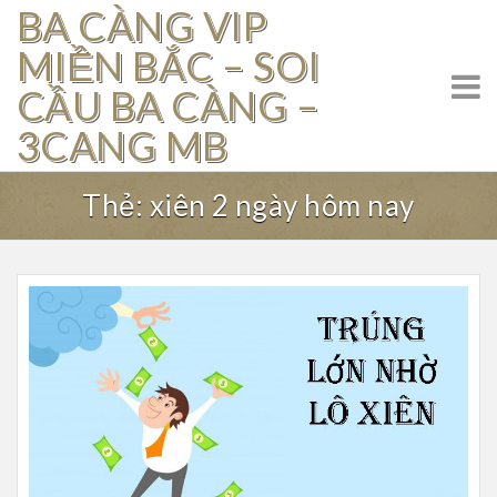
BA CÀNG VIP
Skip
to
MIỀN BẮC – SOI
content
CẦU BA CÀNG –
3CANG MB
Thẻ:
xiên 2 ngày hôm nay