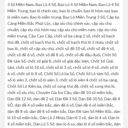
3 Số Miền Nam, Bao Lô 4 Số, Bao Lô 4 Số Miền Nam, Bao Lô 4 Số
Miền Trung, bao lô chính xác, bao lô chuẩn, bao lô hôm nay, bao
lô miền nam, Bao lô miền trung, Bao Lô Miền Trung 3 Số, Cặp ba
Càng Miền Bắc Phát Lộc, cặp xíu chủ chính xác, cặp xíu chủ
chuẩn, cặp xỉu chủ hôm nay, cặp xíu chủ miền nam, cặp xíu chủ
miền trung, Cầu Cao Cấp, chốt số ba càng 2 số, chốt số bạch
thủ đề, chốt số bạch thủ lô, chốt số bạch thủ lô 2 nháy, chốt số
bao lô, chốt số cặp xỉu chủ, chốt số đề 10 số, chốt số đề 4 số,
chốt số đề 6 số, chốt số đề 8 số, chốt số đề đầu đuôi, Chốt Số
Đề tám Số, chốt số giải 8, chốt số giải đặc biệt, Chốt Số Giải
tám, chốt số lô 10 số, chốt số lô 3 số, chốt số lô 4 số, chốt số lô
6 số, chốt số lô 8 số, Chốt Số Lô ba Số, Chốt Số Lô tám Số, chốt
số lô xiên 2, chốt số lô xiên 3, chốt số lô xiên 4 chốt số ba càng,
Chốt Số Lô Xiên ba, chốt số song thủ đề, chốt số song thủ lô,
chốt số xỉu chủ, Chuyên Gia Soi Cầu, dàn đề 10 số miền bắc,
Dàn Đề 12 Số, dan đề 2 số, Dàn Đề 3 Số, Dàn Đề 30 Số, Dàn đề 4
SỐ, dàn đề 4 số miền bắc, dàn đề 6 số, Dàn đề 6 số miền Bắc,
dàn đề 8 số, dàn đề 8 số miền bắc, Dàn Đề tám Số Miền Bắc, dàn
lô 10 số miền bắc, Dàn Lô 2 Nháy, Dàn lô 3 số, dàn lô 4 số, Dàn lô
4 số miền bắc, Dàn Lô 5 Số, dan lo 6 so, dàn lô 6 số miền bắc, dàn