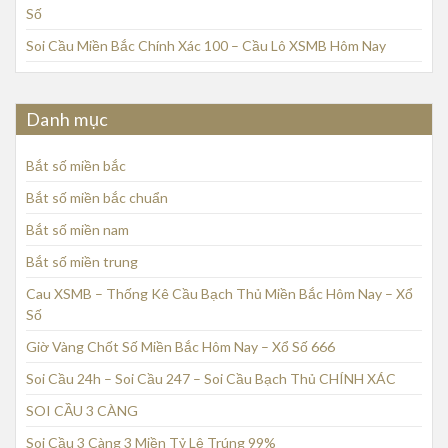
Số
Soi Cầu Miền Bắc Chính Xác 100 – Cầu Lô XSMB Hôm Nay
Danh mục
Bắt số miền bắc
Bắt số miền bắc chuẩn
Bắt số miền nam
Bắt số miền trung
Cau XSMB – Thống Kê Cầu Bạch Thủ Miền Bắc Hôm Nay – Xổ
Số
Giờ Vàng Chốt Số Miền Bắc Hôm Nay – Xổ Số 666
Soi Cầu 24h – Soi Cầu 247 – Soi Cầu Bạch Thủ CHÍNH XÁC
SOI CẦU 3 CÀNG
Soi Cầu 3 Càng 3 Miền Tỷ Lệ Trúng 99%