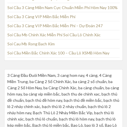
Soi Cầu 3 Càng Miền Nam Cực Chuẩn Miễn Phí Hôm Nay 100%
Soi Cầu 3 Càng VIP Miền Bắc Miễn Phí
Soi Cầu 3 Càng VIP Miền Bắc Miễn Phí – Dự Đoán 247
Soi Cầu Mb Chính Xác Miễn Phí Soi Cầu Lô Chính Xác
Soi Cau Mb Rong Bach Kim
Soi Cầu Miền Bắc Chính Xác 100 – Cầu Lô XSMB Hôm Nay
3 Càng Đầu Đuôi Miền Nam, 3 cang hom nay, 4 càng, 4 Càng
Miền Trung, ba Càng 2 Số Chính Xác, ba càng 2 số chuẩn, ba
Càng 2 Số Hôm Nay, ba Càng Chính Xác, ba càng chuẩn, ba càng
hôm nay, ba càng víp miền bắc, bach thu de chinh xac, bạch thủ
đề chuẩn, bạch thủ đề hôm nay, bạch thủ đề miền bắc, bạch thủ
lô 2 nháy chính xác, bạch thủ lô 2 nháy chuẩn, bạch thủ lô 2
nháy hôm nay, Bạch Thủ Lô 2 Nháy Miền Bắc Vip, bạch thủ lô
chính xác, bạch thủ lô chuẩn, bạch thủ lô hôm nay, bạch thủ lô
kép miền bắc, Bạch thủ lô miền bắc, Bao Lô, bao lô 3 số, Bao Lô