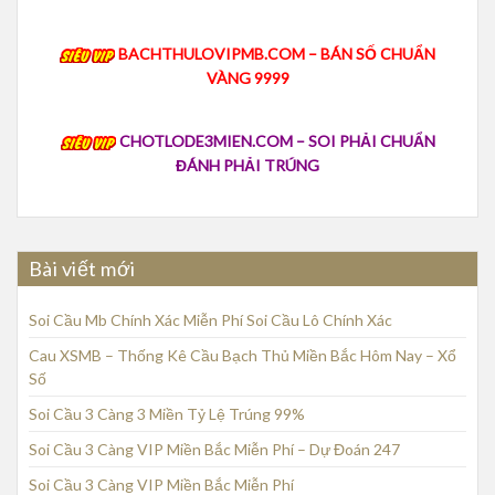
BACHTHULOVIPMB.COM – BÁN SỐ CHUẨN
VÀNG 9999
CHOTLODE3MIEN.COM – SOI PHẢI CHUẨN
ĐÁNH PHẢI TRÚNG
Bài viết mới
Soi Cầu Mb Chính Xác Miễn Phí Soi Cầu Lô Chính Xác
Cau XSMB – Thống Kê Cầu Bạch Thủ Miền Bắc Hôm Nay – Xổ
Số
Soi Cầu 3 Càng 3 Miền Tỷ Lệ Trúng 99%
Soi Cầu 3 Càng VIP Miền Bắc Miễn Phí – Dự Đoán 247
Soi Cầu 3 Càng VIP Miền Bắc Miễn Phí