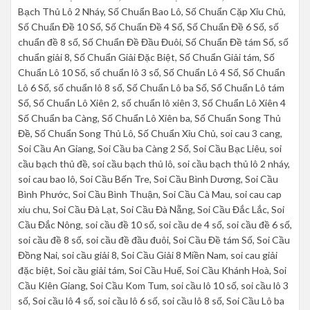
Bạch Thủ Lô 2 Nháy, Số Chuẩn Bao Lô, Số Chuẩn Cặp Xỉu Chủ,
Số Chuẩn Đề 10 Số, Số Chuẩn Đề 4 Số, Số Chuẩn Đề 6 Số, số
chuẩn đề 8 số, Số Chuẩn Đề Đầu Đuôi, Số Chuẩn Đề tám Số, số
chuẩn giải 8, Số Chuẩn Giải Đặc Biệt, Số Chuẩn Giải tám, Số
Chuẩn Lô 10 Số, số chuẩn lô 3 số, Số Chuẩn Lô 4 Số, Số Chuẩn
Lô 6 Số, số chuẩn lô 8 số, Số Chuẩn Lô ba Số, Số Chuẩn Lô tám
Số, Số Chuẩn Lô Xiên 2, số chuẩn lô xiên 3, Số Chuẩn Lô Xiên 4
Số Chuẩn ba Càng, Số Chuẩn Lô Xiên ba, Số Chuẩn Song Thủ
Đề, Số Chuẩn Song Thủ Lô, Số Chuẩn Xỉu Chủ, soi cau 3 cang,
Soi Cầu An Giang, Soi Cầu ba Càng 2 Số, Soi Cầu Bạc Liêu, soi
cầu bạch thủ đề, soi cầu bạch thủ lô, soi cầu bạch thủ lô 2 nháy,
soi cau bao lô, Soi Cầu Bến Tre, Soi Cầu Bình Dương, Soi Cầu
Bình Phước, Soi Cầu Bình Thuận, Soi Cầu Cà Mau, soi cau cap
xiu chu, Soi Cầu Đà Lạt, Soi Cầu Đà Nẵng, Soi Cầu Đắc Lắc, Soi
Cầu Đắc Nông, soi cầu đề 10 số, soi cầu de 4 số, soi cầu đề 6 số,
soi cầu đề 8 số, soi cầu đề đầu đuôi, Soi Cầu Đề tám Số, Soi Cầu
Đồng Nai, soi cầu giải 8, Soi Cầu Giải 8 Miền Nam, soi cau giải
đặc biệt, Soi cầu giải tám, Soi Cầu Huế, Soi Cầu Khánh Hoà, Soi
Cầu Kiên Giang, Soi Cầu Kom Tum, soi cầu lô 10 số, soi cầu lô 3
số, Soi cầu lô 4 số, soi cầu lô 6 số, soi cầu lô 8 số, Soi Cầu Lô ba