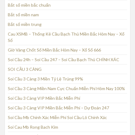
Bắt số miền bắc chuẩn
Bắt số miền nam
Bắt số miền trung
Cau XSMB – Thống Kê Cầu Bạch Thủ Miền Bắc Hôm Nay – Xổ
Số
Giờ Vàng Chốt Số Miền Bắc Hôm Nay – Xổ Số 666
Soi Cầu 24h – Soi Cầu 247 – Soi Cầu Bạch Thủ CHÍNH XÁC
SOI CẦU 3 CÀNG
Soi Cầu 3 Càng 3 Miền Tỷ Lệ Trúng 99%
Soi Cầu 3 Càng Miền Nam Cực Chuẩn Miễn Phí Hôm Nay 100%
Soi Cầu 3 Càng VIP Miền Bắc Miễn Phí
Soi Cầu 3 Càng VIP Miền Bắc Miễn Phí – Dự Đoán 247
Soi Cầu Mb Chính Xác Miễn Phí Soi Cầu Lô Chính Xác
Soi Cau Mb Rong Bach Kim