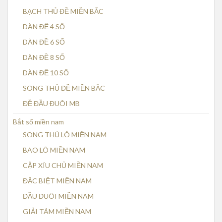
BẠCH THỦ ĐỀ MIỀN BẮC
DÀN ĐỀ 4 SỐ
DÀN ĐỀ 6 SỐ
DÀN ĐỀ 8 SỐ
DÀN ĐỀ 10 SỐ
SONG THỦ ĐỀ MIỀN BẮC
ĐỀ ĐẦU ĐUÔI MB
Bắt số miền nam
SONG THỦ LÔ MIỀN NAM
BAO LÔ MIỀN NAM
CẶP XÍU CHỦ MIỀN NAM
ĐẶC BIỆT MIỀN NAM
ĐẦU ĐUÔI MIỀN NAM
GIẢI TÁM MIỀN NAM