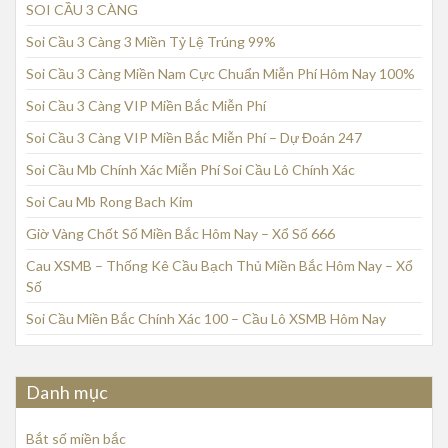
SOI CẦU 3 CÀNG
Soi Cầu 3 Càng 3 Miền Tỷ Lệ Trúng 99%
Soi Cầu 3 Càng Miền Nam Cực Chuẩn Miễn Phí Hôm Nay 100%
Soi Cầu 3 Càng VIP Miền Bắc Miễn Phí
Soi Cầu 3 Càng VIP Miền Bắc Miễn Phí – Dự Đoán 247
Soi Cầu Mb Chính Xác Miễn Phí Soi Cầu Lô Chính Xác
Soi Cau Mb Rong Bach Kim
Giờ Vàng Chốt Số Miền Bắc Hôm Nay – Xổ Số 666
Cau XSMB – Thống Kê Cầu Bạch Thủ Miền Bắc Hôm Nay – Xổ
Số
Soi Cầu Miền Bắc Chính Xác 100 – Cầu Lô XSMB Hôm Nay
Danh mục
Bắt số miền bắc