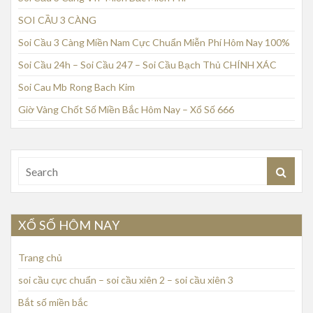
SOI CẦU 3 CÀNG
Soi Cầu 3 Càng Miền Nam Cực Chuẩn Miễn Phí Hôm Nay 100%
Soi Cầu 24h – Soi Cầu 247 – Soi Cầu Bạch Thủ CHÍNH XÁC
Soi Cau Mb Rong Bach Kim
Giờ Vàng Chốt Số Miền Bắc Hôm Nay – Xổ Số 666
XỔ SỐ HÔM NAY
Trang chủ
soi cầu cực chuẩn – soi cầu xiên 2 – soi cầu xiên 3
Bắt số miền bắc