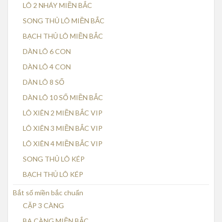
LÔ 2 NHÁY MIỀN BẮC
SONG THỦ LÔ MIỀN BẮC
BẠCH THỦ LÔ MIỀN BẮC
DÀN LÔ 6 CON
DÀN LÔ 4 CON
DÀN LÔ 8 SỐ
DÀN LÔ 10 SỐ MIỀN BẮC
LÔ XIÊN 2 MIỀN BẮC VIP
LÔ XIÊN 3 MIỀN BẮC VIP
LÔ XIÊN 4 MIỀN BẮC VIP
SONG THỦ LÔ KÉP
BẠCH THỦ LÔ KÉP
Bắt số miền bắc chuẩn
CẶP 3 CÀNG
BA CÀNG MIỀN BẮC