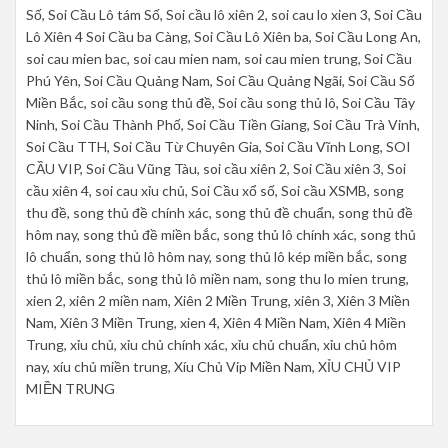
Số, Soi Cầu Lô tám Số, Soi cầu lô xiên 2, soi cau lo xien 3, Soi Cầu
Lô Xiên 4 Soi Cầu ba Càng, Soi Cầu Lô Xiên ba, Soi Cầu Long An,
soi cau mien bac, soi cau mien nam, soi cau mien trung, Soi Cầu
Phú Yên, Soi Cầu Quảng Nam, Soi Cầu Quảng Ngãi, Soi Cầu Số
Miền Bắc, soi cầu song thủ đề, Soi cầu song thủ lô, Soi Cầu Tây
Ninh, Soi Cầu Thành Phố, Soi Cầu Tiền Giang, Soi Cầu Trà Vinh,
Soi Cầu TTH, Soi Cầu Từ Chuyên Gia, Soi Cầu Vĩnh Long, SOI
CẦU VIP, Soi Cầu Vũng Tàu, soi cầu xiên 2, Soi Cầu xiên 3, Soi
cầu xiên 4, soi cau xỉu chủ, Soi Cầu xổ số, Soi cầu XSMB, song
thu đề, song thủ đề chính xác, song thủ đề chuẩn, song thủ đề
hôm nay, song thủ đề miền bắc, song thủ lô chính xác, song thủ
lô chuẩn, song thủ lô hôm nay, song thủ lô kép miền bắc, song
thủ lô miền bắc, song thủ lô miền nam, song thu lo mien trung,
xien 2, xiên 2 miền nam, Xiên 2 Miền Trung, xiên 3, Xiên 3 Miền
Nam, Xiên 3 Miền Trung, xien 4, Xiên 4 Miền Nam, Xiên 4 Miền
Trung, xỉu chủ, xỉu chủ chính xác, xỉu chủ chuẩn, xỉu chủ hôm
nay, xíu chủ miền trung, Xíu Chủ Vip Miền Nam, XỈU CHỦ VIP
MIỀN TRUNG