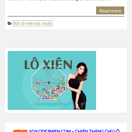
Read more
Bắt số miền bắc chuẩn
SOILODE3MIEN.COM – CHIẾN THẮNG CHỦ LÔ